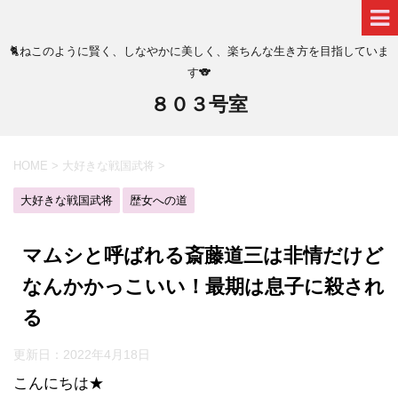
🐈ねこのように賢く、しなやかに美しく、楽ちんな生き方を目指していま
す🐨
８０３号室
HOME
>
大好きな戦国武将
>
大好きな戦国武将
歴女への道
マムシと呼ばれる斎藤道三は非情だけど
なんかかっこいい！最期は息子に殺され
る
更新日：
2022年4月18日
こんにちは★