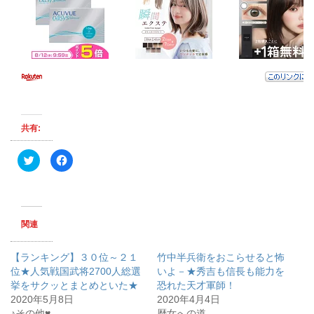
共有:
ク
F
リ
a
ッ
c
ク
e
し
b
て
o
T
o
w
k
関連
i
で
t
共
t
有
e
す
【ランキング】３０位～２１
竹中半兵衛をおこらせると怖
r
る
で
に
位★人気戦国武将2700人総選
いよ－★秀吉も信長も能力を
共
は
挙をサクッとまとめといた★
有
ク
恐れた天才軍師！
(
リ
2020年5月8日
2020年4月4日
新
ッ
し
ク
♪その他♥
歴女への道