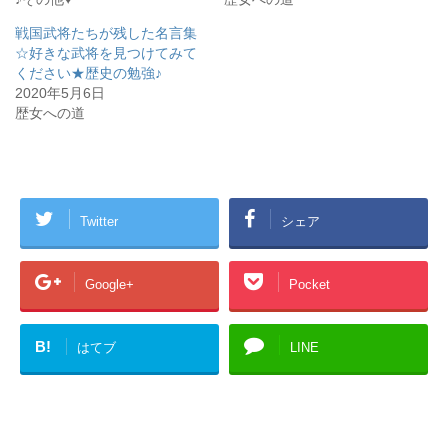
い
し
ウ
て
ィ
く
戦国武将たちが残した名言集
ン
だ
☆好きな武将を見つけてみて
ド
さ
ウ
い
ください★歴史の勉強♪
で
(
開
新
2020年5月6日
き
し
歴女への道
ま
い
す
ウ
)
ィ
ン
ド
ウ
で
開
き
Twitter
シェア
ま
す
)
Google+
Pocket
B!
はてブ
LINE