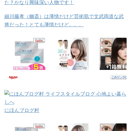
た？かなり興味深い人物です！
細川藤孝（幽斎）は薄情だけど芸術肌で文武両道な武
将だった！とても薄情だけど。。。
にほんブログ村