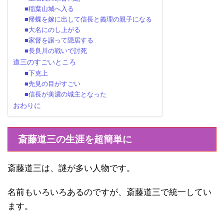
■稲葉山城へ入る
■帰蝶を嫁に出して信長と義理の親子になる
■大名にのし上がる
■家督を譲って隠居する
■長良川の戦いで討死
道三のすごいところ
■下克上
■先見の目がすごい
■信長が美濃の城主となった
おわりに
斎藤道三の生涯を超簡単に
斎藤道三は、謎が多い人物です。
名前もいろいろあるのですが、斎藤道三で統一してい
ます。