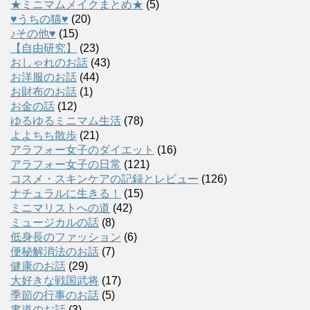
★ミニマムメイクまとめ★
(5)
♥うちの猫♥
(20)
♪その他♥
(15)
【自由研究】
(23)
おしゃれのお話
(43)
お洋服のお話
(44)
お財布のお話
(1)
お金の話
(12)
ゆるゆるミニマム生活
(78)
よよちち散歩
(21)
アラフォー女子のダイエット
(16)
アラフォー女子の日常
(121)
コスメ・スキンケアの記録とレビュー
(126)
ナチュラルに生きる！
(15)
ミニマリストへの道
(42)
ミュージカルの話
(8)
低身長のファッション
(6)
便秘解消法のお話
(7)
健康のお話
(29)
大好きな戦国武将
(17)
季節の行事のお話
(5)
書道のお話
(3)