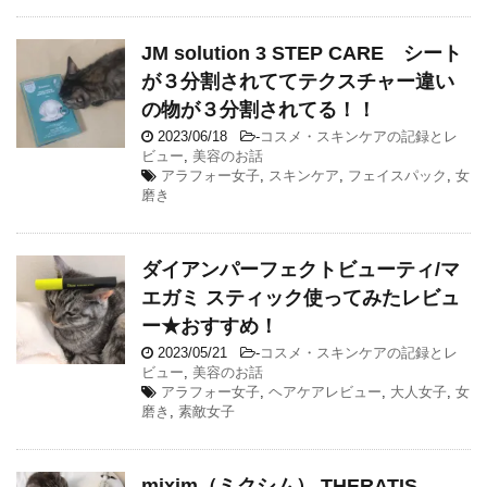
JM solution 3 STEP CARE シート
が３分割されててテクスチャー違い
の物が３分割されてる！！
2023/06/18
-
コスメ・スキンケアの記録とレ
ビュー
,
美容のお話
アラフォー女子
,
スキンケア
,
フェイスパック
,
女
磨き
ダイアンパーフェクトビューティ/マ
エガミ スティック使ってみたレビュ
ー★おすすめ！
2023/05/21
-
コスメ・スキンケアの記録とレ
ビュー
,
美容のお話
アラフォー女子
,
ヘアケアレビュー
,
大人女子
,
女
磨き
,
素敵女子
mixim（ミクシム） THERATIS