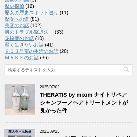
歴史探偵
(16)
歴女の歴史スポット巡り
(11)
歴女への道
(81)
美容のお話
(102)
肌のトラブル撃退法！
(33)
花粉症のお話
(10)
賢く生きたいお話
(41)
８０３号室の生活のお話
(20)
ＭＡＫＥのお話
(36)
2025/07/02
THERATIS by mixim ナイトリペア
シャンプー／ヘアトリートメントが
良かった件
2023/09/23