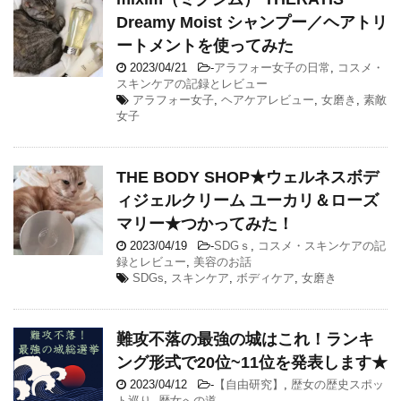
Dreamy Moist シャンプー／ヘアトリ
ートメントを使ってみた
2023/04/21
-
アラフォー女子の日常
,
コスメ・
スキンケアの記録とレビュー
アラフォー女子
,
ヘアケアレビュー
,
女磨き
,
素敵
女子
THE BODY SHOP★ウェルネスボデ
ィジェルクリーム ユーカリ＆ローズ
マリー★つかってみた！
2023/04/19
-
SDGｓ
,
コスメ・スキンケアの記
録とレビュー
,
美容のお話
SDGs
,
スキンケア
,
ボディケア
,
女磨き
難攻不落の最強の城はこれ！ランキ
ング形式で20位~11位を発表します★
2023/04/12
-
【自由研究】
,
歴女の歴史スポッ
ト巡り
,
歴女への道