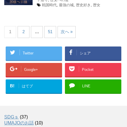
戦国時代
,
最強の城
,
歴史好き
,
歴女
1
2
…
51
次へ »
Twitter
シェア
Google+
Pocket
B!
はてブ
LINE
SDGｓ
(37)
UMAJOのお話
(10)