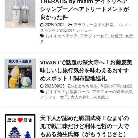
THERATIS by mixim ナイトリペア
シャンプー／ヘアトリートメントが
良かった件
2025/07/02
-
アラフォー女子の日常
,
コスメ・
スキンケアの記録とレビュー
おすすめヘアケア
,
アラフォー女子
,
化粧品
,
女磨
き
VIVANTで話題の深大寺へ！お蕎麦美
味しいし旅行気分を味わえるおすす
めスポット！調布聖地巡礼
2023/09/23
-
よよちち散歩
,
季節の行事のお話
おすすめのお散歩コース
,
アラフォーの健康維持
,
アラフォー女子
,
大人の趣味
,
東京散歩
天下人が認めた戦国武将！なまずの
兜で戦三昧だけど利休七哲の一人で
もある蒲生氏郷（がもううじさと）