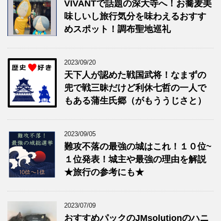
VIVANTで話題の深大寺へ！お蕎麦美
味しいし旅行気分を味わえるおすす
めスポット！調布聖地巡礼
2023/09/20
天下人が認めた戦国武将！なまずの
兜で戦三昧だけど利休七哲の一人で
もある蒲生氏郷（がもううじさと）
2023/09/05
難攻不落の最強の城はこれ！１０位~
１位発表！城主や最強の理由を解説
★旅行の参考にも★
2023/07/09
おすすめパックのJMsolutionのハニ