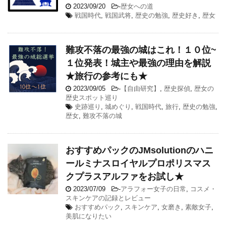
2023/09/20
-
歴女への道
戦国時代
,
戦国武将
,
歴史の勉強
,
歴史好き
,
歴女
難攻不落の最強の城はこれ！１０位~
１位発表！城主や最強の理由を解説
★旅行の参考にも★
2023/09/05
-
【自由研究】
,
歴史探偵
,
歴女の
歴史スポット巡り
史跡巡り
,
城めぐり
,
戦国時代
,
旅行
,
歴史の勉強
,
歴女
,
難攻不落の城
おすすめパックのJMsolutionのハニ
ールミナスロイヤルプロポリスマス
クプラスアルファをお試し★
2023/07/09
-
アラフォー女子の日常
,
コスメ・
スキンケアの記録とレビュー
おすすめパック
,
スキンケア
,
女磨き
,
素敵女子
,
美肌になりたい