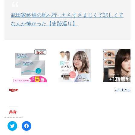
武田家終焉の地へ行ったらすさまじくて悲しくて
なんか怖かった【史跡巡り】
共有:
ク
F
リ
a
ッ
c