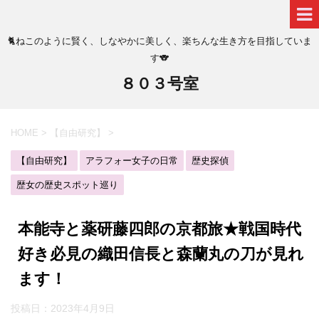
🐈ねこのように賢く、しなやかに美しく、楽ちんな生き方を目指していま
す🐨
８０３号室
HOME
>
【自由研究】
>
【自由研究】
アラフォー女子の日常
歴史探偵
歴女の歴史スポット巡り
本能寺と薬研藤四郎の京都旅★戦国時代
好き必見の織田信長と森蘭丸の刀が見れ
ます！
投稿日：
2023年4月9日