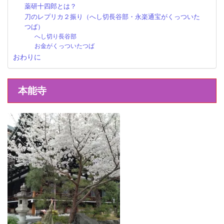
薬研十四郎とは？
刀のレプリカ２振り（へし切長谷部・永楽通宝がくっついた
つば）
へし切り長谷部
お金がくっついたつば
おわりに
本能寺