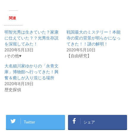
ク
e
し
b
て
o
T
o
w
k
関連
i
で
t
共
t
有
e
す
明智光秀は生きていた？家康
戦国最大のミステリー！本能
r
る
で
に
に仕えていた？？光秀生存説
寺の変の背景が明らかになっ
共
は
を深堀してみた！
有
ク
てきた！！謎の解明！
(
リ
2020年5月13日
2020年5月10日
新
ッ
し
ク
♪その他♥
【自由研究】
い
し
ウ
て
ィ
く
大名細川家ゆかりの「永青文
ン
だ
庫」博物館へ行ってきた！興
ド
さ
ウ
い
奮＆癒しが入り混じる場所
で
(
開
新
2020年8月19日
き
し
歴史探偵
ま
い
す
ウ
)
ィ
ン
ド
ウ
で
開
き
Twitter
シェア
ま
す
)