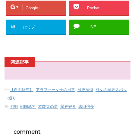
Google+
Pocket
B!
はてブ
LINE
関連記事
-
【自由研究】
,
アラフォー女子の日常
,
歴史探偵
,
歴女の歴史スポッ
ト巡り
-
刀剣
,
戦国武将
,
本能寺の変
,
歴史好き
,
織田信長
comment