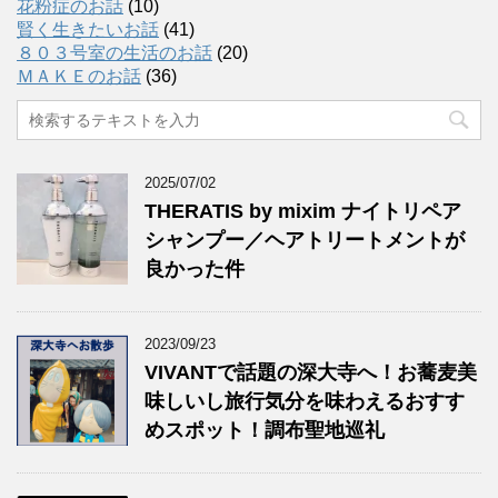
花粉症のお話
(10)
賢く生きたいお話
(41)
８０３号室の生活のお話
(20)
ＭＡＫＥのお話
(36)
2025/07/02
THERATIS by mixim ナイトリペア
シャンプー／ヘアトリートメントが
良かった件
2023/09/23
VIVANTで話題の深大寺へ！お蕎麦美
味しいし旅行気分を味わえるおすす
めスポット！調布聖地巡礼