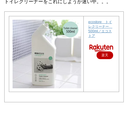
トイレクリーナーをこれにしようか迷い中。。。
ecostore トイ
レクリーナー
500ml／エコス
トア
楽天
で購
入