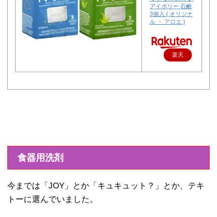
アイボリー 石鹸
3個入 ( オリジナ
ル ・ アロエ )
楽天
で購
入
食器用洗剤
今までは「JOY」とか「キュキュット？」とか、テキ
トーに選んでいました。