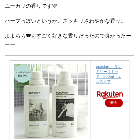
ユーカリの香りです💛
ハーブっぽいというか、スッキリさわやかな香り。
よよちち🐨もすごく好きな香りだったので良かったー
ーー
ecostore ラン
ドリーリキッ
ド 500ml／エ
コストア
楽天
で購
入