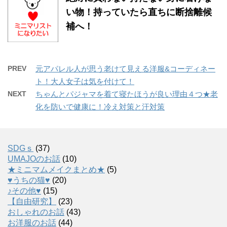
い物！持っていたら直ちに断捨離候
補へ！
PREV
元アパレル人が思う老けて見える洋服&コーディネー
ト！大人女子は気を付けて！
NEXT
ちゃんとパジャマを着て寝たほうが良い理由４つ★老
化を防いで健康に！冷え対策と汗対策
SDGｓ
(37)
UMAJOのお話
(10)
★ミニマムメイクまとめ★
(5)
♥うちの猫♥
(20)
♪その他♥
(15)
【自由研究】
(23)
おしゃれのお話
(43)
お洋服のお話
(44)