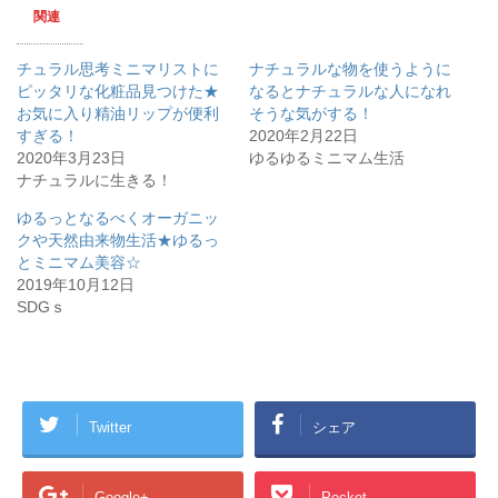
w
k
関連
i
で
t
共
t
有
e
す
チュラル思考ミニマリストに
ナチュラルな物を使うように
r
る
で
に
ピッタリな化粧品見つけた★
なるとナチュラルな人になれ
共
は
お気に入り精油リップが便利
有
ク
そうな気がする！
(
リ
すぎる！
2020年2月22日
新
ッ
し
ク
2020年3月23日
ゆるゆるミニマム生活
い
し
ナチュラルに生きる！
ウ
て
ィ
く
ン
だ
ゆるっとなるべくオーガニッ
ド
さ
ウ
い
クや天然由来物生活★ゆるっ
で
(
開
新
とミニマム美容☆
き
し
2019年10月12日
ま
い
す
ウ
SDGｓ
)
ィ
ン
ド
ウ
で
開
き
ま
す
Twitter
シェア
)
Google+
Pocket