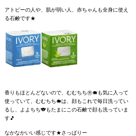
アトピーの人や、肌が弱い人、赤ちゃんも全身に使え
る石鹸です★
香りもほとんどないので、むむちち㊚🐗も気に入って
使っていて、むむちち🐗は、顔もこれで毎日洗ってい
るし、よよちち🐨もたまにこの石鹸で顔も洗っていま
す🎵
なかなかいい感じです★さっぱりー