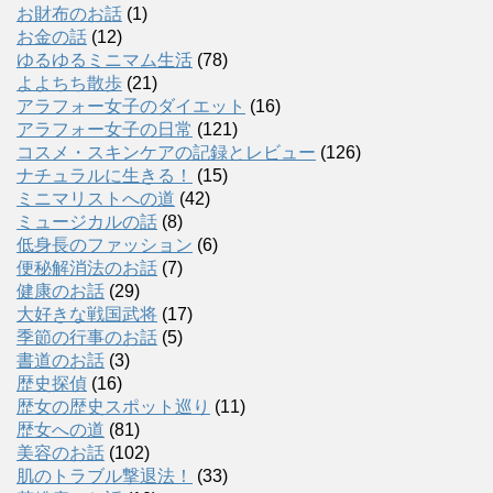
お財布のお話
(1)
お金の話
(12)
ゆるゆるミニマム生活
(78)
よよちち散歩
(21)
アラフォー女子のダイエット
(16)
アラフォー女子の日常
(121)
コスメ・スキンケアの記録とレビュー
(126)
ナチュラルに生きる！
(15)
ミニマリストへの道
(42)
ミュージカルの話
(8)
低身長のファッション
(6)
便秘解消法のお話
(7)
健康のお話
(29)
大好きな戦国武将
(17)
季節の行事のお話
(5)
書道のお話
(3)
歴史探偵
(16)
歴女の歴史スポット巡り
(11)
歴女への道
(81)
美容のお話
(102)
肌のトラブル撃退法！
(33)