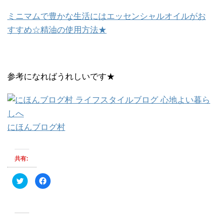
ミニマムで豊かな生活にはエッセンシャルオイルがお
すすめ☆精油の使用方法★
参考になればうれしいです★
にほんブログ村
共有:
ク
F
リ
a
ッ
c
ク
e
し
b
て
o
T
o