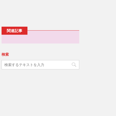
ウ
ッ
c
で
ク
e
開
し
b
き
て
o
ま
T
o
す
w
k
)
i
で
t
共
t
有
e
す
関連記事
r
る
で
に
共
は
有
ク
(
リ
新
ッ
し
ク
い
し
検索
ウ
て
ィ
く
ン
だ
ド
さ
ウ
い
で
(
開
新
き
し
ま
い
す
ウ
)
ィ
ン
ド
ウ
で
開
き
ま
す