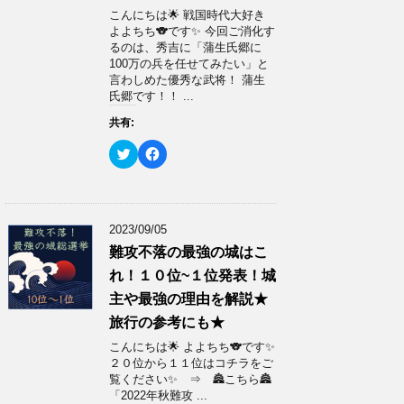
い
し
ウ
て
こんにちは🌟 戦国時代大好き
ィ
く
よよちち🐨です✨ 今回ご消化す
ン
だ
ド
さ
るのは、秀吉に「蒲生氏郷に
ウ
い
100万の兵を任せてみたい」と
で
(
開
新
言わしめた優秀な武将！ 蒲生
き
し
氏郷です！！ ...
ま
い
す
ウ
)
ィ
共有:
ン
ド
ク
F
ウ
リ
a
で
ッ
c
開
ク
e
き
し
b
ま
て
o
す
T
o
)
w
k
2023/09/05
i
で
t
共
難攻不落の最強の城はこ
t
有
e
す
れ！１０位~１位発表！城
r
る
で
に
主や最強の理由を解説★
共
は
有
ク
旅行の参考にも★
(
リ
新
ッ
こんにちは🌟 よよちち🐨です✨
し
ク
い
し
２０位から１１位はコチラをご
ウ
て
覧ください✨ ⇒ 🏯こちら🏯
ィ
く
ン
だ
「2022年秋難攻 ...
ド
さ