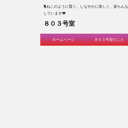
🐈ねこのように賢く、しなやかに美しく、楽ちん
しています🐨
８０３号室
ホームページ
８０３号室のこと