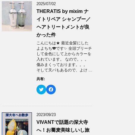
2025/07/02
THERATIS by mixim ナ
イトリペア シャンプー／
ヘアトリートメントが良
かった件
こんにちは★ 最近金髪にした
よよちち🐨です✨ 全頭ブリーチ
して金色にして上からカラーを
入れています。 なので。。。
傷みまくっております。。。
そして天パもあるので、よけ ...
共有:
ク
F
リ
a
ッ
c
ク
e
し
b
て
o
T
o
w
k
2023/09/23
i
で
t
共
VIVANTで話題の深大寺
t
有
e
す
へ！お蕎麦美味しいし旅
r
る