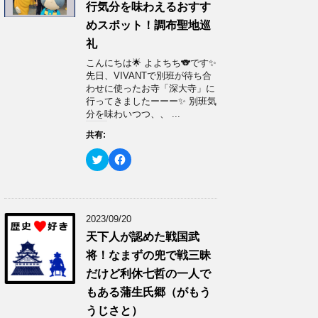
で
に
行気分を味わえるおすす
共
は
有
ク
めスポット！調布聖地巡
(
リ
新
ッ
礼
し
ク
い
し
ウ
て
こんにちは🌟 よよちち🐨です✨
ィ
く
先日、VIVANTで別班が待ち合
ン
だ
ド
さ
わせに使ったお寺「深大寺」に
ウ
い
行ってきましたーーー✨ 別班気
で
(
開
新
分を味わいつつ、、 ...
き
し
ま
い
共有:
す
ウ
)
ィ
ン
ク
F
ド
リ
a
ウ
ッ
c
で
ク
e
開
し
b
き
て
o
ま
T
o
す
w
k
2023/09/20
)
i
で
t
共
天下人が認めた戦国武
t
有
e
す
将！なまずの兜で戦三昧
r
る
で
に
だけど利休七哲の一人で
共
は
有
ク
もある蒲生氏郷（がもう
(
リ
新
ッ
うじさと）
し
ク