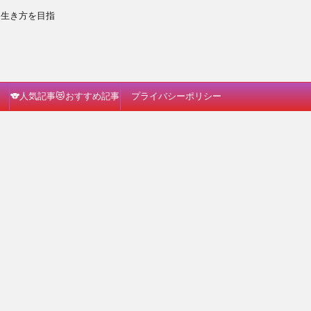
な生き方を目指
🐨人気記事😻おすすめ記事
プライバシーポリシー
🐗読んでみて🐈🎵