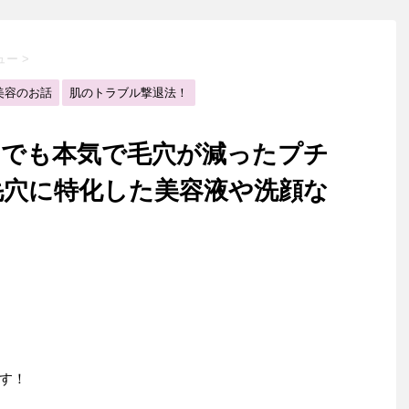
ュー
>
美容のお話
肌のトラブル撃退法！
ーでも本気で毛穴が減ったプチ
毛穴に特化した美容液や洗顔な
す！