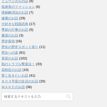
ミュージカルの話
(8)
低身長のファッション
(6)
便秘解消法のお話
(7)
健康のお話
(29)
大好きな戦国武将
(17)
季節の行事のお話
(5)
書道のお話
(3)
歴史探偵
(16)
歴女の歴史スポット巡り
(11)
歴女への道
(81)
美容のお話
(102)
肌のトラブル撃退法！
(33)
花粉症のお話
(10)
賢く生きたいお話
(41)
８０３号室の生活のお話
(20)
ＭＡＫＥのお話
(36)