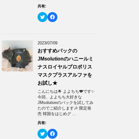
ウ
い
共有:
で
(
開
新
き
し
ク
F
ま
い
リ
a
す
ウ
ッ
c
)
ィ
ク
e
ン
し
b
ド
て
o
ウ
T
o
で
w
k
2023/07/09
開
i
で
き
t
共
おすすめパックの
ま
t
有
す
e
す
JMsolutionのハニールミ
)
r
る
で
に
ナスロイヤルプロポリス
共
は
有
ク
マスクプラスアルファを
(
リ
新
ッ
お試し★
し
ク
い
し
ウ
て
こんにちは🌟 よよちち🐨です✨
ィ
く
今回、よよちち大好きな
ン
だ
ド
さ
JMsolutionのパックを試してみ
ウ
い
たのでご紹介します🎶 限定発
で
(
開
新
売 韓国をはじめグ ...
き
し
ま
い
共有:
す
ウ
)
ィ
ン
ク
F
ド
リ
a