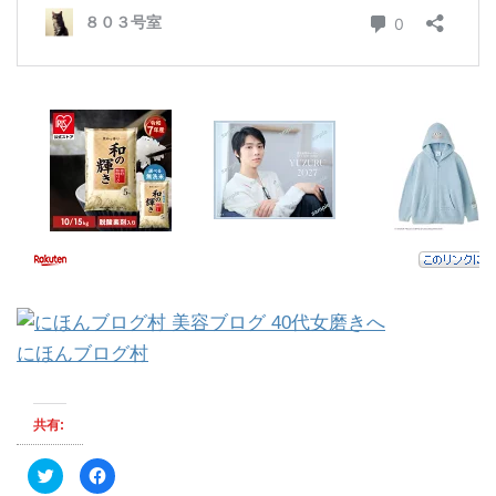
にほんブログ村
共有:
ク
F
リ
a