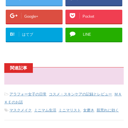
Google+
Pocket
B!
はてブ
LINE
関連記事
-
アラフォー女子の日常
,
コスメ・スキンケアの記録とレビュー
,
ＭＡ
ＫＥのお話
-
マスクメイク
,
ミニマム生活
,
ミニマリスト
,
女磨き
,
肌荒れに効く