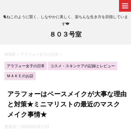
🐈ねこのように賢く、しなやかに美しく、楽ちんな生き方を目指していま
す🐨
８０３号室
HOME
>
アラフォー女子の日常
>
アラフォー女子の日常
コスメ・スキンケアの記録とレビュー
ＭＡＫＥのお話
アラフォーはベースメイクが大事な理由
と対策★ミニマリストの最近のマスク
メイク事情★
更新日：
2022年6月17日