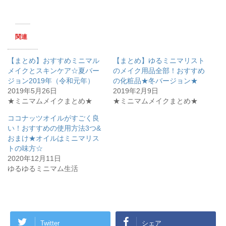
ッ
c
ク
e
し
b
て
o
T
o
w
k
関連
i
で
t
共
t
有
e
す
【まとめ】おすすめミニマル
【まとめ】ゆるミニマリスト
r
る
で
に
メイクとスキンケア☆夏バー
のメイク用品全部！おすすめ
共
は
ジョン2019年（令和元年）
有
ク
の化粧品★冬バージョン★
(
リ
2019年5月26日
2019年2月9日
新
ッ
し
ク
★ミニマムメイクまとめ★
★ミニマムメイクまとめ★
い
し
ウ
て
ィ
く
ココナッツオイルがすごく良
ン
だ
い！おすすめの使用方法3つ&
ド
さ
ウ
い
おまけ★オイルはミニマリス
で
(
開
新
トの味方☆
き
し
2020年12月11日
ま
い
す
ウ
ゆるゆるミニマム生活
)
ィ
ン
ド
ウ
で
開
き
ま
す
Twitter
シェア
)