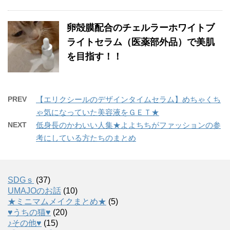
卵殻膜配合のチェルラーホワイトブ
ライトセラム（医薬部外品）で美肌
を目指す！！
PREV
【エリクシールのデザインタイムセラム】めちゃくち
ゃ気になっていた美容液をＧＥＴ★
NEXT
低身長のかわいい人集★よよちちがファッションの参
考にしている方たちのまとめ
SDGｓ
(37)
UMAJOのお話
(10)
★ミニマムメイクまとめ★
(5)
♥うちの猫♥
(20)
♪その他♥
(15)