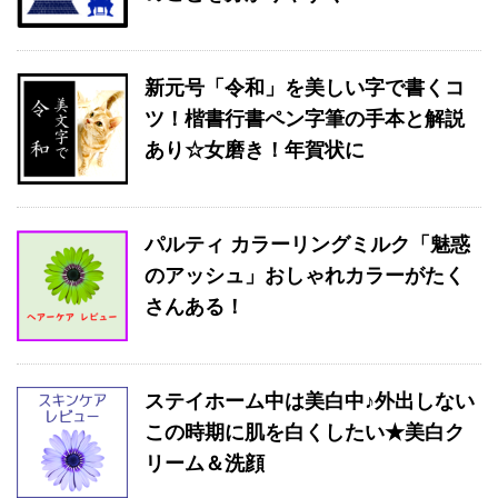
新元号「令和」を美しい字で書くコ
ツ！楷書行書ペン字筆の手本と解説
あり☆女磨き！年賀状に
パルティ カラーリングミルク「魅惑
のアッシュ」おしゃれカラーがたく
さんある！
ステイホーム中は美白中♪外出しない
この時期に肌を白くしたい★美白ク
リーム＆洗顔