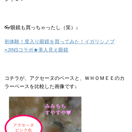
👓眼鏡も買っちゃったし（笑）↓
初体験！度入り眼鏡を買ってみた！イガリシノブ
×JINSコラボ★美人見え眼鏡
コチラが、アクセーヌのベースと、ＷＨＯＭＥＥのカ
ラーベースを比較した画像です↓