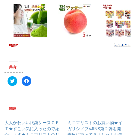
共有:
ク
F
リ
a
ッ
c
ク
e
し
b
て
o
T
o
w
k
関連
i
で
t
共
t
有
e
す
大人かわいい眼鏡ケースＧＥ
ミニマリストのお買い物★イ
r
る
で
に
Ｔ★すごい気に入ったので紹
ガリシノブ×JINS第２弾を発
共
は
介します★ミニマリストのお
有
ク
売日に買ってきました！お気