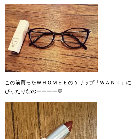
この前買ったＷＨＯＭＥＥの💄リップ「ＷＡＮＴ」に
ぴったりなのーーーー💛