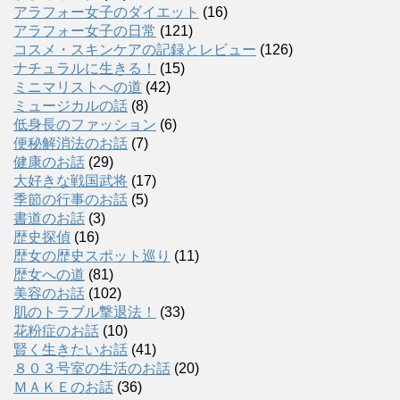
アラフォー女子のダイエット
(16)
アラフォー女子の日常
(121)
コスメ・スキンケアの記録とレビュー
(126)
ナチュラルに生きる！
(15)
ミニマリストへの道
(42)
ミュージカルの話
(8)
低身長のファッション
(6)
便秘解消法のお話
(7)
健康のお話
(29)
大好きな戦国武将
(17)
季節の行事のお話
(5)
書道のお話
(3)
歴史探偵
(16)
歴女の歴史スポット巡り
(11)
歴女への道
(81)
美容のお話
(102)
肌のトラブル撃退法！
(33)
花粉症のお話
(10)
賢く生きたいお話
(41)
８０３号室の生活のお話
(20)
ＭＡＫＥのお話
(36)