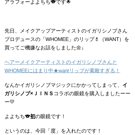
アラフォーよよちち🐨です🌟
先日、メイクアップアーティストのイガリシノブさん
プロデュースの「WHOMEE」のリップ💄（WANT）を
買ってご機嫌なお話をしました🌼↓
ヘアーメイクアーティストのイガリシノブさんと
WHOMEEにはまり中★wantリップが素敵すぎる！
なんかイガリシノブマジックにかかってしまって、
イ
ガリシノブ×ＪＩＮＳ
コラボの眼鏡を購入しましたーー
ー💛
よよちち🐨
初
の眼鏡です！
というのは、今回「度」を入れたのです！