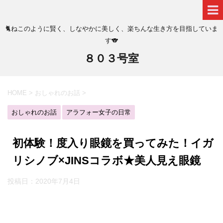
🐈ねこのように賢く、しなやかに美しく、楽ちんな生き方を目指していま
す🐨
８０３号室
HOME
>
おしゃれのお話
>
おしゃれのお話
アラフォー女子の日常
初体験！度入り眼鏡を買ってみた！イガ
リシノブ×JINSコラボ★美人見え眼鏡
投稿日：
2020年7月4日