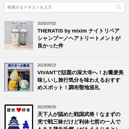
2025/07/02
THERATIS by mixim ナイトリペア
シャンプー／ヘアトリートメントが
良かった件
2023/09/23
VIVANTで話題の深大寺へ！お蕎麦美
味しいし旅行気分を味わえるおすす
めスポット！調布聖地巡礼
2023/09/20
天下人が認めた戦国武将！なまずの
兜で戦三昧だけど利休七哲の一人で