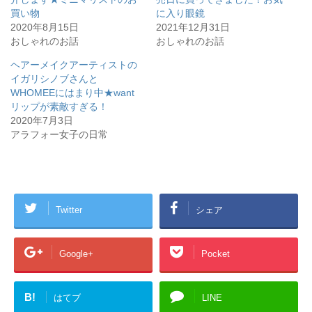
(
リ
買い物
に入り眼鏡
新
ッ
し
ク
2020年8月15日
2021年12月31日
い
し
おしゃれのお話
ウ
て
おしゃれのお話
ィ
く
ン
だ
ヘアーメイクアーティストの
ド
さ
ウ
い
イガリシノブさんと
で
(
開
新
WHOMEEにはまり中★want
き
し
リップが素敵すぎる！
ま
い
す
ウ
2020年7月3日
)
ィ
ン
アラフォー女子の日常
ド
ウ
で
開
き
ま
す
)
Twitter
シェア
Google+
Pocket
B!
はてブ
LINE