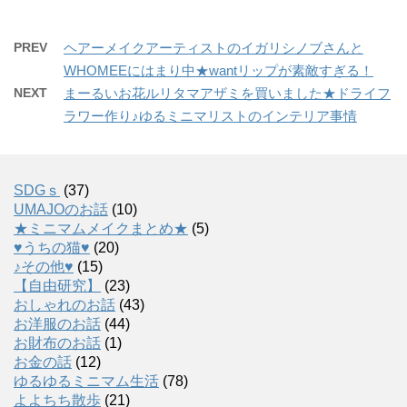
PREV
ヘアーメイクアーティストのイガリシノブさんと
WHOMEEにはまり中★wantリップが素敵すぎる！
NEXT
まーるいお花ルリタマアザミを買いました★ドライフ
ラワー作り♪ゆるミニマリストのインテリア事情
SDGｓ
(37)
UMAJOのお話
(10)
★ミニマムメイクまとめ★
(5)
♥うちの猫♥
(20)
♪その他♥
(15)
【自由研究】
(23)
おしゃれのお話
(43)
お洋服のお話
(44)
お財布のお話
(1)
お金の話
(12)
ゆるゆるミニマム生活
(78)
よよちち散歩
(21)