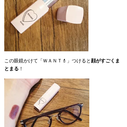
この眼鏡かけて「ＷＡＮＴ💄」つけると
顔がすごくま
とまる
！