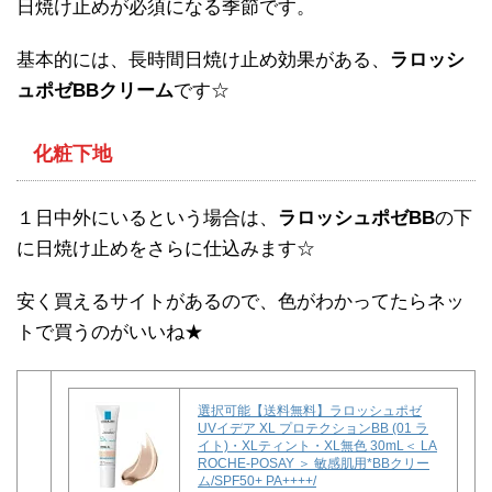
日焼け止めが必須になる季節です。
基本的には、長時間日焼け止め効果がある、
ラロッシ
ュポゼBBクリーム
です☆
化粧下地
１日中外にいるという場合は、
ラロッシュポゼBB
の下
に日焼け止めをさらに仕込みます☆
安く買えるサイトがあるので、色がわかってたらネッ
トで買うのがいいね★
選択可能【送料無料】ラロッシュポゼ
UVイデア XL プロテクションBB (01 ラ
イト)・XLティント・XL無色 30mL＜ LA
ROCHE-POSAY ＞ 敏感肌用*BBクリー
ム/SPF50+ PA++++/