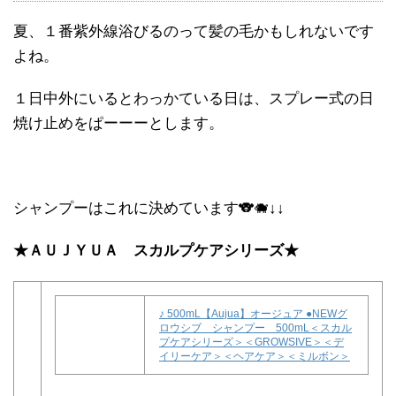
夏、１番紫外線浴びるのって髪の毛かもしれないです
よね。
１日中外にいるとわっかている日は、スプレー式の日
焼け止めをぱーーーとします。
シャンプーはこれに決めています🐨🐗↓↓
★ＡＵＪＹＵＡ スカルプケアシリーズ★
♪ 500mL【Aujua】オージュア ●NEWグ
ロウシブ シャンプー 500mL＜スカル
プケアシリーズ＞＜GROWSIVE＞＜デ
イリーケア＞＜ヘアケア＞＜ミルボン＞