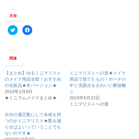
共有:
ク
F
リ
a
ッ
c
ク
e
し
b
て
o
T
o
w
k
関連
i
で
t
共
t
有
e
す
【まとめ】ゆるミニマリスト
ミニマリストへの道★メイク
r
る
で
に
のメイク用品全部！おすすめ
用品で捨てたもの！ポーチの
共
は
の化粧品★冬バージョン★
有
ク
中と洗面台をきれいに断捨離
(
リ
2019年2月9日
☆
新
ッ
し
ク
★ミニマムメイクまとめ★
2019年5月22日
い
し
ウ
て
ミニマリストへの道
ィ
く
ン
だ
自分の適正数にして余裕を持
ド
さ
ウ
い
つのがミニマリスト★数を減
で
(
開
新
らせばよいっていうことでも
き
し
ないのです★
ま
い
す
ウ