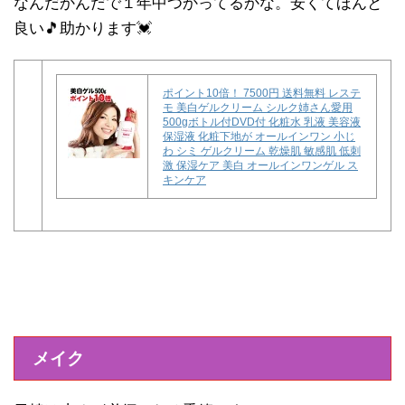
なんだかんだで１年中つかってるかな。安くてほんと
良い🎵助かります💓
ポイント10倍！ 7500円 送料無料 レステ
モ 美白ゲルクリーム シルク姉さん愛用
500gボトル付DVD付 化粧水 乳液 美容液
保湿液 化粧下地が オールインワン 小じ
わ シミ ゲルクリーム 乾燥肌 敏感肌 低刺
激 保湿ケア 美白 オールインワンゲル ス
キンケア
メイク