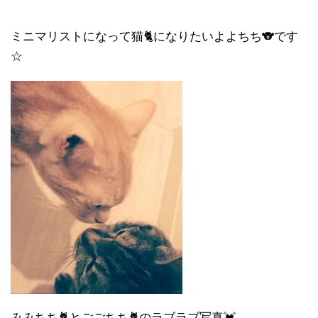
ミニマリストになって猫🐈になりたいよよちち🐨です
☆
みみちち🐈とごごちち🐈のラブラブ写真💓