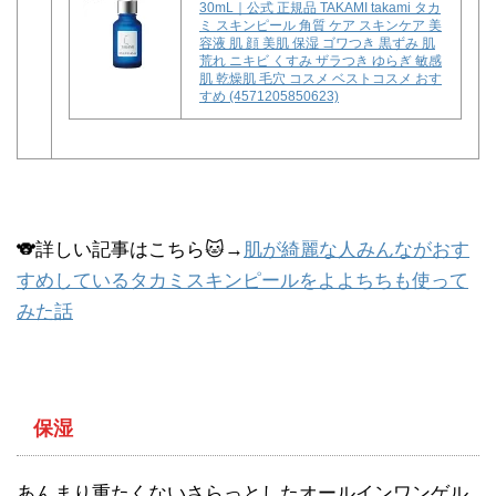
30mL｜公式 正規品 TAKAMI takami タカ
ミ スキンピール 角質 ケア スキンケア 美
容液 肌 顔 美肌 保湿 ゴワつき 黒ずみ 肌
荒れ ニキビ くすみ ザラつき ゆらぎ 敏感
肌 乾燥肌 毛穴 コスメ ベストコスメ おす
すめ (4571205850623)
🐨詳しい記事はこちら🐱→
肌が綺麗な人みんながおす
すめしているタカミスキンピールをよよちちも使って
みた話
保湿
あんまり重たくないさらっとしたオールインワンゲル