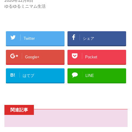
2020年12月8日
)
ィ
ン
ゆるゆるミニマム生活
ド
ウ
で
開
き
ま
す
)
Twitter
シェア
Google+
Pocket
B!
はてブ
LINE
関連記事