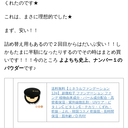
くれたのです★
これは、まさに理想的でした★
まず、安い！！
詰め替え用もあるので２回目からはだいぶ安い！！し
かもたまに半額になったりするのでその時はまとめ買
いです！！！今のところ
よよちち史上、ナンバー１の
パウダー
です♪
送料無料【ミネラルファンデーション
12g】 超微粒子 ファンデーション ファ
ンデ 植物由来成分・パール成分配合・高
密着保湿・紫外線散乱剤・UVケア・ビ
タミンC ビタミンE・テカリ・くずれ・
乾燥・よれ・韓国コスメ 乾燥肌・長時間
保湿・肌年齢／D-RAY