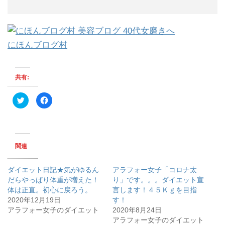
にほんブログ村
共有:
ク
F
リ
a
ッ
c
ク
e
し
b
て
o
T
o
w
k
関連
i
で
t
共
t
有
e
す
ダイエット日記★気がゆるん
アラフォー女子「コロナ太
r
る
で
に
だらやっぱり体重が増えた！
り」です。。。ダイエット宣
共
は
体は正直。初心に戻ろう。
有
ク
言します！４５Ｋｇを目指
(
リ
2020年12月19日
す！
新
ッ
し
ク
アラフォー女子のダイエット
2020年8月24日
い
し
ウ
て
アラフォー女子のダイエット