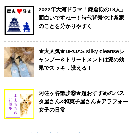
2022年大河ドラマ「鎌倉殿の13人」
面白いですねー！時代背景や北条家
のことを分かりやすく
★大人気★DROAS silky cleanseシ
ャンプー＆トリートメントは泥の効
果でスッキリ洗える！
阿佐ヶ谷散歩⑥★超おすすめのパス
タ屋さん&和菓子屋さん★アラフォー
女子の日常