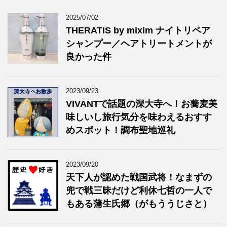
2025/07/02
THERATIS by mixim ナイトリペア
シャンプー／ヘアトリートメントが
良かった件
2023/09/23
VIVANTで話題の深大寺へ！お蕎麦美
味しいし旅行気分を味わえるおすす
めスポット！調布聖地巡礼
2023/09/20
天下人が認めた戦国武将！なまずの
兜で戦三昧だけど利休七哲の一人で
もある蒲生氏郷（がもううじさと）