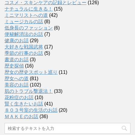
コスメ・スキンケアの記録とレビュー
(126)
ナチュラルに生きる！
(15)
ミニマリストへの道
(42)
ミュージカルの話
(8)
低身長のファッション
(6)
便秘解消法のお話
(7)
健康のお話
(29)
大好きな戦国武将
(17)
季節の行事のお話
(5)
書道のお話
(3)
歴史探偵
(16)
歴女の歴史スポット巡り
(11)
歴女への道
(81)
美容のお話
(102)
肌のトラブル撃退法！
(33)
花粉症のお話
(10)
賢く生きたいお話
(41)
８０３号室の生活のお話
(20)
ＭＡＫＥのお話
(36)