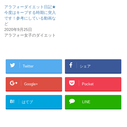
ィ
く
ン
だ
アラフォーダイエット日記★
ド
さ
ウ
い
今度はキープする時期に突入
で
(
開
新
です！参考にしている動画な
き
し
ど
ま
い
す
ウ
2020年9月25日
)
ィ
ン
アラフォー女子のダイエット
ド
ウ
で
開
き
ま
す
)
Twitter
シェア
Google+
Pocket
B!
はてブ
LINE