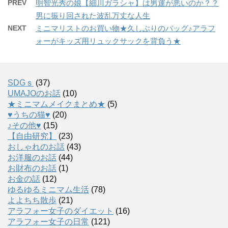
PREV
明智光秀の娘【細川ガラシャ】は男運が悪いのか？？
男に振り回された波乱万丈な人生
NEXT
ミニマリストのお買い物★久しぶりのバッグ♪アラフ
ォーがキッズ用リュックサックを背負う★
SDGｓ
(37)
UMAJOのお話
(10)
★ミニマムメイクまとめ★
(5)
♥うちの猫♥
(20)
♪その他♥
(15)
【自由研究】
(23)
おしゃれのお話
(43)
お洋服のお話
(44)
お財布のお話
(1)
お金の話
(12)
ゆるゆるミニマム生活
(78)
よよちち散歩
(21)
アラフォー女子のダイエット
(16)
アラフォー女子の日常
(121)