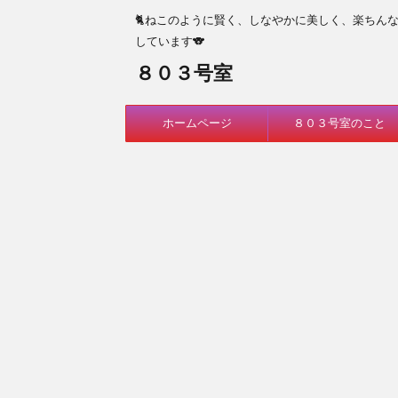
🐈ねこのように賢く、しなやかに美しく、楽ちん
しています🐨
８０３号室
ホームページ
８０３号室のこと