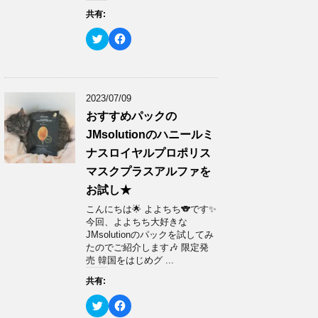
ウ
い
共有:
で
(
開
新
き
し
ク
F
ま
い
リ
a
す
ウ
ッ
c
)
ィ
ク
e
ン
し
b
ド
て
o
ウ
T
o
で
w
k
2023/07/09
開
i
で
き
t
共
おすすめパックの
ま
t
有
す
e
す
JMsolutionのハニールミ
)
r
る
で
に
ナスロイヤルプロポリス
共
は
有
ク
マスクプラスアルファを
(
リ
新
ッ
お試し★
し
ク
い
し
ウ
て
こんにちは🌟 よよちち🐨です✨
ィ
く
今回、よよちち大好きな
ン
だ
ド
さ
JMsolutionのパックを試してみ
ウ
い
たのでご紹介します🎶 限定発
で
(
開
新
売 韓国をはじめグ ...
き
し
ま
い
共有:
す
ウ
)
ィ
ン
ク
F
ド
リ
a