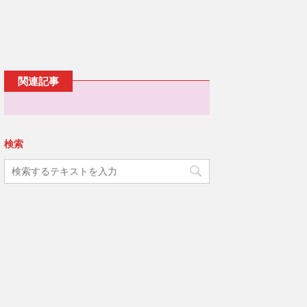
ウ
ッ
c
で
ク
e
開
し
b
き
て
o
ま
T
o
す
w
k
)
i
で
t
共
t
有
e
す
関連記事
r
る
で
に
共
は
有
ク
(
リ
新
ッ
し
ク
い
し
検索
ウ
て
ィ
く
ン
だ
ド
さ
ウ
い
で
(
開
新
き
し
ま
い
す
ウ
)
ィ
ン
ド
ウ
で
開
き
ま
す