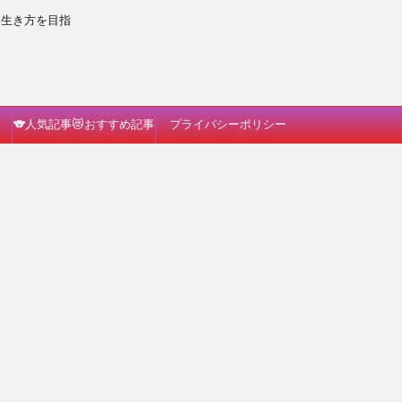
な生き方を目指
🐨人気記事😻おすすめ記事
プライバシーポリシー
🐗読んでみて🐈🎵