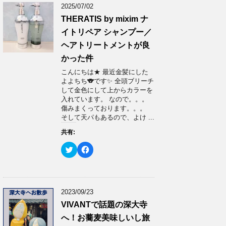
2025/07/02
THERATIS by mixim ナ
イトリペア シャンプー／
ヘアトリートメントが良
かった件
こんにちは★ 最近金髪にした
よよちち🐨です✨ 全頭ブリーチ
して金色にして上からカラーを
入れています。 なので。。。
傷みまくっております。。。
そして天パもあるので、よけ ...
共有:
ク
F
リ
a
ッ
c
ク
e
し
b
て
o
T
o
w
k
2023/09/23
i
で
t
共
VIVANTで話題の深大寺
t
有
e
す
へ！お蕎麦美味しいし旅
r
る