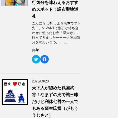
で
に
行気分を味わえるおすす
共
は
有
ク
めスポット！調布聖地巡
(
リ
新
ッ
礼
し
ク
い
し
ウ
て
こんにちは🌟 よよちち🐨です✨
ィ
く
先日、VIVANTで別班が待ち合
ン
だ
ド
さ
わせに使ったお寺「深大寺」に
ウ
い
行ってきましたーーー✨ 別班気
で
(
開
新
分を味わいつつ、、 ...
き
し
ま
い
共有:
す
ウ
)
ィ
ン
ク
F
ド
リ
a
ウ
ッ
c
で
ク
e
開
し
b
き
て
o
ま
T
o
す
w
k
2023/09/20
)
i
で
t
共
天下人が認めた戦国武
t
有
e
す
将！なまずの兜で戦三昧
r
る
で
に
だけど利休七哲の一人で
共
は
有
ク
もある蒲生氏郷（がもう
(
リ
新
ッ
うじさと）
し
ク