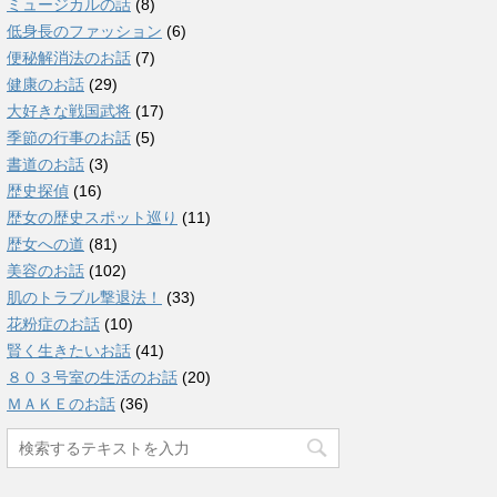
ミュージカルの話
(8)
低身長のファッション
(6)
便秘解消法のお話
(7)
健康のお話
(29)
大好きな戦国武将
(17)
季節の行事のお話
(5)
書道のお話
(3)
歴史探偵
(16)
歴女の歴史スポット巡り
(11)
歴女への道
(81)
美容のお話
(102)
肌のトラブル撃退法！
(33)
花粉症のお話
(10)
賢く生きたいお話
(41)
８０３号室の生活のお話
(20)
ＭＡＫＥのお話
(36)