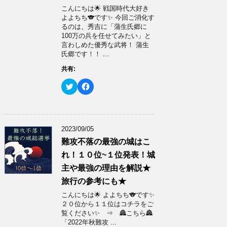
い
し
ウ
て
こんにちは🌟 戦国時代大好き
ィ
く
よよちち🐨です✨ 今回ご消化す
ン
だ
ド
さ
るのは、秀吉に「蒲生氏郷に
ウ
い
100万の兵を任せてみたい」と
で
(
開
新
言わしめた優秀な武将！ 蒲生
き
し
氏郷です！！ ...
ま
い
す
ウ
)
ィ
共有:
ン
ド
ク
F
ウ
リ
a
で
ッ
c
開
ク
e
き
し
b
ま
て
o
す
T
o
)
w
k
2023/09/05
i
で
t
共
難攻不落の最強の城はこ
t
有
e
す
れ！１０位~１位発表！城
r
る
で
に
主や最強の理由を解説★
共
は
有
ク
旅行の参考にも★
(
リ
新
ッ
こんにちは🌟 よよちち🐨です✨
し
ク
い
し
２０位から１１位はコチラをご
ウ
て
覧ください✨ ⇒ 🏯こちら🏯
ィ
く
ン
だ
「2022年秋難攻 ...
ド
さ