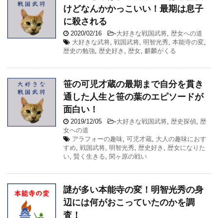
けどなんかかっこいい！最期は息子
に殺される
2020/02/16
-
大好きな戦国武将
,
歴女への道
大好きな武将
,
戦国武将
,
明智光秀
,
本能寺の変
,
歴史の勉強
,
歴史好き
,
歴女
,
麒麟がくる
笹の可児才蔵の最期まで自分を貫き
通した人生と笹の葉のエピソードが
面白い！
2019/12/05
-
大好きな戦国武将
,
歴史探偵
,
歴
女への道
アラフォーの趣味
,
可児才蔵
,
大人の趣味におす
すめ
,
戦国武将
,
明智光秀
,
歴史好き
,
歴女になりた
い
,
賢く生きる
,
関ヶ原の戦い
謎が多い本能寺の変！明智光秀の身
辺には何がおこっていたのかを調
査！