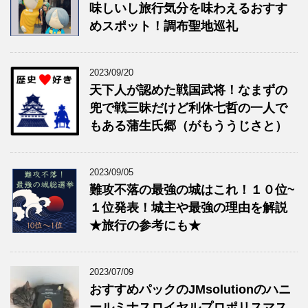
味しいし旅行気分を味わえるおすす
めスポット！調布聖地巡礼
2023/09/20
天下人が認めた戦国武将！なまずの
兜で戦三昧だけど利休七哲の一人で
もある蒲生氏郷（がもううじさと）
2023/09/05
難攻不落の最強の城はこれ！１０位~
１位発表！城主や最強の理由を解説
★旅行の参考にも★
2023/07/09
おすすめパックのJMsolutionのハニ
ールミナスロイヤルプロポリスマス