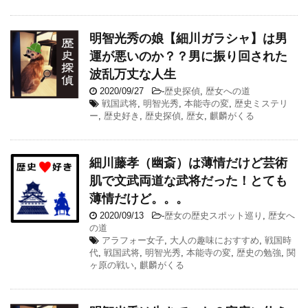
明智光秀の娘【細川ガラシャ】は男
運が悪いのか？？男に振り回された
波乱万丈な人生
2020/09/27
-
歴史探偵
,
歴女への道
戦国武将
,
明智光秀
,
本能寺の変
,
歴史ミステリ
ー
,
歴史好き
,
歴史探偵
,
歴女
,
麒麟がくる
細川藤孝（幽斎）は薄情だけど芸術
肌で文武両道な武将だった！とても
薄情だけど。。。
2020/09/13
-
歴女の歴史スポット巡り
,
歴女へ
の道
アラフォー女子
,
大人の趣味におすすめ
,
戦国時
代
,
戦国武将
,
明智光秀
,
本能寺の変
,
歴史の勉強
,
関
ヶ原の戦い
,
麒麟がくる