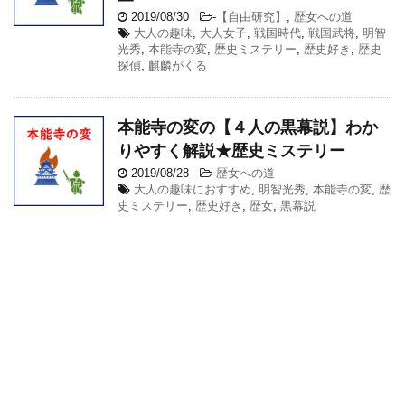
2019/08/30
-
【自由研究】
,
歴女への道
大人の趣味
,
大人女子
,
戦国時代
,
戦国武将
,
明智
光秀
,
本能寺の変
,
歴史ミステリー
,
歴史好き
,
歴史
探偵
,
麒麟がくる
本能寺の変の【４人の黒幕説】わか
りやすく解説★歴史ミステリー
2019/08/28
-
歴女への道
大人の趣味におすすめ
,
明智光秀
,
本能寺の変
,
歴
史ミステリー
,
歴史好き
,
歴女
,
黒幕説