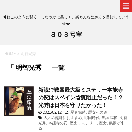
🐈ねこのように賢く、しなやかに美しく、楽ちんな生き方を目指していま
す🐨
８０３号室
HOME
>
明智光秀
「 明智光秀 」 一覧
新説!?戦国最大級ミステリー本能寺
の変はスペイン陰謀阻止だった！？
光秀は日本を守りたかった！
2021/02/12
-
歴史探偵
,
歴女への道
大人の趣味におすすめ
,
戦国時代
,
戦国武将
,
明智
光秀
,
本能寺の変
,
歴史ミステリー
,
歴女
,
麒麟が来
る