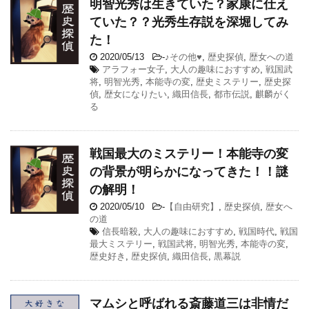
明智光秀は生きていた？家康に仕え
ていた？？光秀生存説を深堀してみ
た！
2020/05/13
-
♪その他♥
,
歴史探偵
,
歴女への道
アラフォー女子
,
大人の趣味におすすめ
,
戦国武
将
,
明智光秀
,
本能寺の変
,
歴史ミステリー
,
歴史探
偵
,
歴女になりたい
,
織田信長
,
都市伝説
,
麒麟がく
る
戦国最大のミステリー！本能寺の変
の背景が明らかになってきた！！謎
の解明！
2020/05/10
-
【自由研究】
,
歴史探偵
,
歴女へ
の道
信長暗殺
,
大人の趣味におすすめ
,
戦国時代
,
戦国
最大ミステリー
,
戦国武将
,
明智光秀
,
本能寺の変
,
歴史好き
,
歴史探偵
,
織田信長
,
黒幕説
マムシと呼ばれる斎藤道三は非情だ