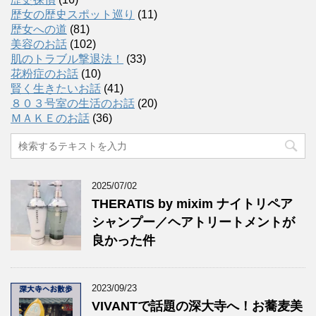
歴女の歴史スポット巡り
(11)
歴女への道
(81)
美容のお話
(102)
肌のトラブル撃退法！
(33)
花粉症のお話
(10)
賢く生きたいお話
(41)
８０３号室の生活のお話
(20)
ＭＡＫＥのお話
(36)
2025/07/02
THERATIS by mixim ナイトリペア
シャンプー／ヘアトリートメントが
良かった件
2023/09/23
VIVANTで話題の深大寺へ！お蕎麦美