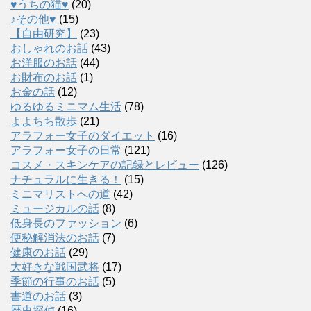
♥うちの猫♥
(20)
♪その他♥
(15)
【自由研究】
(23)
おしゃれのお話
(43)
お洋服のお話
(44)
お財布のお話
(1)
お金の話
(12)
ゆるゆるミニマム生活
(78)
よよちち散歩
(21)
アラフォー女子のダイエット
(16)
アラフォー女子の日常
(121)
コスメ・スキンケアの記録とレビュー
(126)
ナチュラルに生きる！
(15)
ミニマリストへの道
(42)
ミュージカルの話
(8)
低身長のファッション
(6)
便秘解消法のお話
(7)
健康のお話
(29)
大好きな戦国武将
(17)
季節の行事のお話
(5)
書道のお話
(3)
歴史探偵
(16)