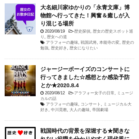
大名細川家ゆかりの「永青文庫」博
物館へ行ってきた！興奮＆癒しが入
り混じる場所
2020/08/19
-
歴史探偵
,
歴女の歴史スポット巡
り
,
歴女への道
アラフォーの趣味
,
戦国武将
,
本能寺の変
,
歴史の
勉強
,
歴史好き
,
歴女になりたい
ジャージーボーイズのコンサートに
行ってきました☆感想とか感染予防
とか★2020.8.4
2020/08/12
-
アラフォー女子の日常
,
ミュージ
カルの話
アラフォーの趣味
,
コンサート
,
ミュージカル大
好き
,
中川晃教
,
大人の趣味
,
帝国劇場
戦国時代の背景を深堀する★聞きな
れない役職を分かりやすく現代風に