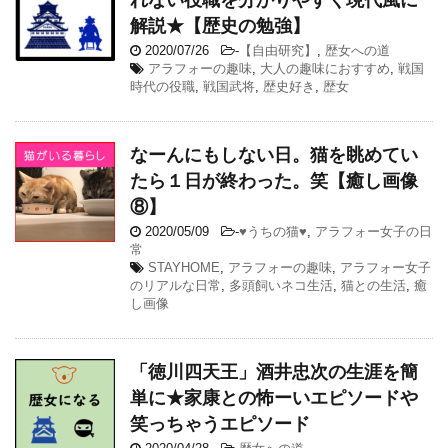
解説★【歴史の勉強】
2020/07/26
-
【自由研究】
,
歴女への道
アラフォーの趣味
,
大人の趣味におすすめ
,
戦国
時代の役職
,
戦国武将
,
歴史好き
,
歴女
なーんにもしない日。猫を眺めてい
たら１日が終わった。笑【癒し画像
⑧】
2020/05/09
-
♥うちの猫♥
,
アラフォー女子の日
常
STAYHOME
,
アラフォーの趣味
,
アラフォー女子
のリアルな日常
,
多頭飼いネコ生活
,
猫との生活
,
癒
し画像
「徳川四天王」酒井忠次の生涯を簡
単に★家康との怖ーいエピソードや
笑っちゃうエピソード