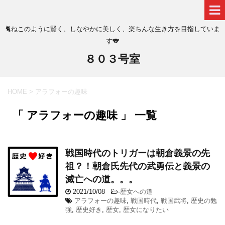
🐈ねこのように賢く、しなやかに美しく、楽ちんな生き方を目指していま
す🐨
８０３号室
HOME
>
アラフォーの趣味
「 アラフォーの趣味 」 一覧
戦国時代のトリガーは朝倉義景の先
祖？！朝倉氏先代の武勇伝と義景の
滅亡への道。。。
2021/10/08
-
歴女への道
アラフォーの趣味
,
戦国時代
,
戦国武将
,
歴史の勉
強
,
歴史好き
,
歴女
,
歴女になりたい