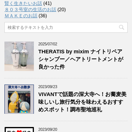
賢く生きたいお話
(41)
８０３号室の生活のお話
(20)
ＭＡＫＥのお話
(36)
2025/07/02
THERATIS by mixim ナイトリペア
シャンプー／ヘアトリートメントが
良かった件
2023/09/23
VIVANTで話題の深大寺へ！お蕎麦美
味しいし旅行気分を味わえるおすす
めスポット！調布聖地巡礼
2023/09/20