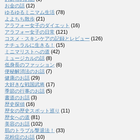
お金の話
(12)
ゆるゆるミニマム生活
(78)
よよちち散歩
(21)
アラフォー女子のダイエット
(16)
アラフォー女子の日常
(121)
コスメ・スキンケアの記録とレビュー
(126)
ナチュラルに生きる！
(15)
ミニマリストへの道
(42)
ミュージカルの話
(8)
低身長のファッション
(6)
便秘解消法のお話
(7)
健康のお話
(29)
大好きな戦国武将
(17)
季節の行事のお話
(5)
書道のお話
(3)
歴史探偵
(16)
歴女の歴史スポット巡り
(11)
歴女への道
(81)
美容のお話
(102)
肌のトラブル撃退法！
(33)
花粉症のお話
(10)