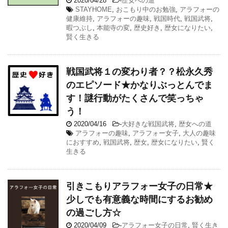
2020/04/28
-
歴女への道
STAYHOME
,
おこもり中のお勉強
,
アラフォーの
健康維持
,
アラフォーの趣味
,
戦国時代
,
戦国武将
,
暇つぶし
,
本能寺の変
,
歴史好き
,
歴女になりたい
,
賢く生きる
戦国武将１の変わり者？？松永久秀
のエピソード★かなりぶっとんでま
す！謎行動がたくさんで笑っちゃ
う！
2020/04/16
-
大好きな戦国武将
,
歴女への道
アラフォーの趣味
,
アラフォー女子
,
大人の趣味
におすすめ
,
戦国武将
,
歴女
,
歴女になりたい
,
賢く
生きる
引きこもりアラフォー女子の日常★
少しでも有意義な時間にするお勧め
の過ごし方☆
2020/04/09
-
アラフォー女子の日常
,
賢く生き