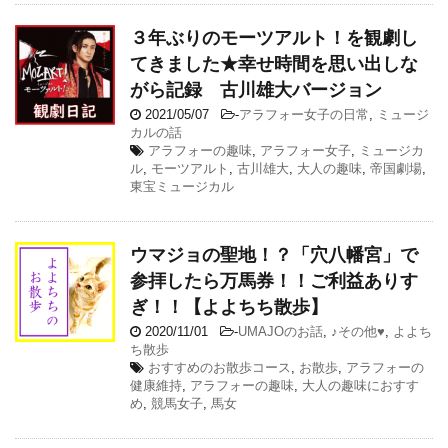
３年ぶりのモーツアルト！を観劇し
てきました★幸せ時間を思い出しな
がら記録 古川雄大バージョン
2021/05/07
-
アラフォー女子の日常
,
ミュージ
カルの話
アラフォーの趣味
,
アラフォー女子
,
ミュージカ
ル
,
モーツアルト
,
古川雄大
,
大人の趣味
,
帝国劇場
,
東宝ミュージカル
ウマジョの聖地！？「穴八幡宮」で
参拝したら万馬券！！ご利益ありす
ぎ！！【よよちち散歩】
2020/11/01
-
UMAJOのお話
,
♪その他♥
,
よよち
ち散歩
おすすめのお散歩コース
,
お散歩
,
アラフォーの
健康維持
,
アラフォーの趣味
,
大人の趣味におすす
め
,
競馬女子
,
馬女