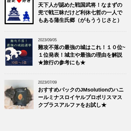
天下人が認めた戦国武将！なまずの
兜で戦三昧だけど利休七哲の一人で
もある蒲生氏郷（がもううじさと）
2023/09/05
難攻不落の最強の城はこれ！１０位~
１位発表！城主や最強の理由を解説
★旅行の参考にも★
2023/07/09
おすすめパックのJMsolutionのハニ
ールミナスロイヤルプロポリスマス
クプラスアルファをお試し★