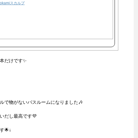
rokamiスカルプ
本だけです✨
ルで物がないバスルームになりました🎶
いだし最高です💜
🌟↓