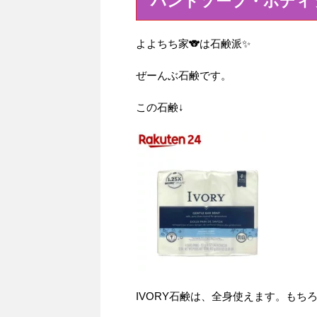
ハンドソープ・ボディ
よよちち家🐨は石鹸派✨
ぜーんぶ石鹸です。
この石鹸↓
IVORY石鹸は、全身使えます。もち