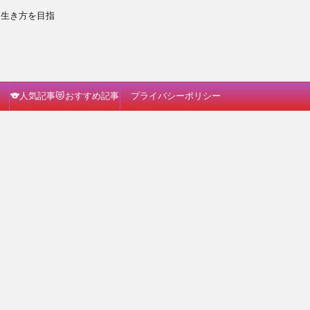
な生き方を目指
🐨人気記事😻おすすめ記事
プライバシーポリシー
🐗読んでみて🐈🎵