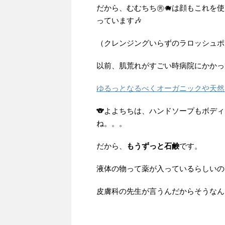
だから、むむちち㊚🐗は顔もこれを
っています🎶
（クレンジングいらずのラロッシュポ
以前、肌荒れがすごい時病院にかかっ
ゆるっとなるべくオーガニックや天然
🐨よよちちは、ハンドソープもボデ
ね。。。
だから、
もうずっと石鹸
です。
液体の物って薬が入っているらしいの
皮膚科の先生が言うんだからそうなん