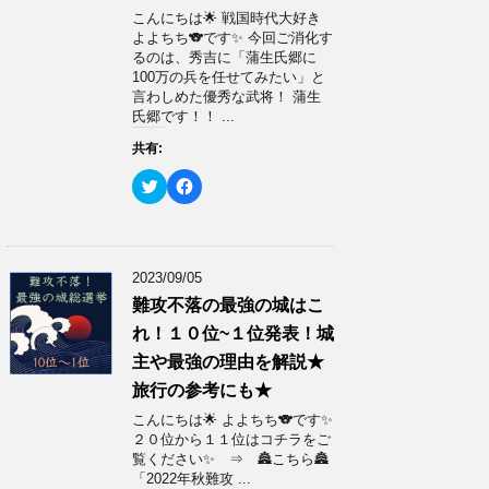
い
し
ウ
て
こんにちは🌟 戦国時代大好き
ィ
く
よよちち🐨です✨ 今回ご消化す
ン
だ
ド
さ
るのは、秀吉に「蒲生氏郷に
ウ
い
100万の兵を任せてみたい」と
で
(
開
新
言わしめた優秀な武将！ 蒲生
き
し
氏郷です！！ ...
ま
い
す
ウ
)
ィ
共有:
ン
ド
ク
F
ウ
リ
a
で
ッ
c
開
ク
e
き
し
b
ま
て
o
す
T
o
)
w
k
2023/09/05
i
で
t
共
難攻不落の最強の城はこ
t
有
e
す
れ！１０位~１位発表！城
r
る
で
に
主や最強の理由を解説★
共
は
有
ク
旅行の参考にも★
(
リ
新
ッ
こんにちは🌟 よよちち🐨です✨
し
ク
い
し
２０位から１１位はコチラをご
ウ
て
覧ください✨ ⇒ 🏯こちら🏯
ィ
く
ン
だ
「2022年秋難攻 ...
ド
さ