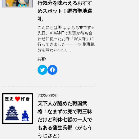
で
に
行気分を味わえるおすす
共
は
有
ク
めスポット！調布聖地巡
(
リ
新
ッ
礼
し
ク
い
し
ウ
て
こんにちは🌟 よよちち🐨です✨
ィ
く
先日、VIVANTで別班が待ち合
ン
だ
ド
さ
わせに使ったお寺「深大寺」に
ウ
い
行ってきましたーーー✨ 別班気
で
(
開
新
分を味わいつつ、、 ...
き
し
ま
い
共有:
す
ウ
)
ィ
ン
ク
F
ド
リ
a
ウ
ッ
c
で
ク
e
開
し
b
き
て
o
ま
T
o
す
w
k
2023/09/20
)
i
で
t
共
天下人が認めた戦国武
t
有
e
す
将！なまずの兜で戦三昧
r
る
で
に
だけど利休七哲の一人で
共
は
有
ク
もある蒲生氏郷（がもう
(
リ
新
ッ
うじさと）
し
ク