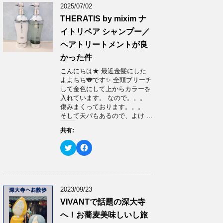
2025/07/02
THERATIS by mixim ナ
イトリペア シャンプー／
ヘアトリートメントが良
かった件
こんにちは★ 最近金髪にした
よよちち🐨です✨ 全頭ブリーチ
して金色にして上からカラーを
入れています。 なので。。。
傷みまくっております。。。
そして天パもあるので、よけ ...
共有:
ク
F
リ
a
ッ
c
ク
e
し
b
て
o
T
o
w
k
2023/09/23
i
で
t
共
VIVANTで話題の深大寺
t
有
e
す
へ！お蕎麦美味しいし旅
r
る