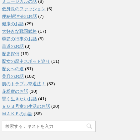
ミュージカルの話
(8)
低身長のファッション
(6)
便秘解消法のお話
(7)
健康のお話
(29)
大好きな戦国武将
(17)
季節の行事のお話
(5)
書道のお話
(3)
歴史探偵
(16)
歴女の歴史スポット巡り
(11)
歴女への道
(81)
美容のお話
(102)
肌のトラブル撃退法！
(33)
花粉症のお話
(10)
賢く生きたいお話
(41)
８０３号室の生活のお話
(20)
ＭＡＫＥのお話
(36)