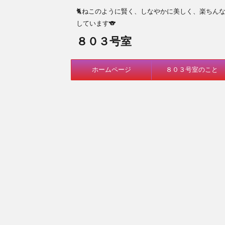
🐈ねこのように賢く、しなやかに美しく、楽ちん
しています🐨
８０３号室
ホームページ
８０３号室のこと