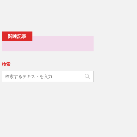
ウ
ッ
c
で
ク
e
開
し
b
き
て
o
ま
T
o
す
w
k
)
i
で
t
共
t
有
e
す
関連記事
r
る
で
に
共
は
有
ク
(
リ
新
ッ
し
ク
い
し
検索
ウ
て
ィ
く
ン
だ
ド
さ
ウ
い
で
(
開
新
き
し
ま
い
す
ウ
)
ィ
ン
ド
ウ
で
開
き
ま
す