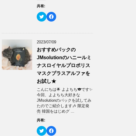
ウ
い
共有:
で
(
開
新
き
し
ク
F
ま
い
リ
a
す
ウ
ッ
c
)
ィ
ク
e
ン
し
b
ド
て
o
ウ
T
o
で
w
k
2023/07/09
開
i
で
き
t
共
おすすめパックの
ま
t
有
す
e
す
JMsolutionのハニールミ
)
r
る
で
に
ナスロイヤルプロポリス
共
は
有
ク
マスクプラスアルファを
(
リ
新
ッ
お試し★
し
ク
い
し
ウ
て
こんにちは🌟 よよちち🐨です✨
ィ
く
今回、よよちち大好きな
ン
だ
ド
さ
JMsolutionのパックを試してみ
ウ
い
たのでご紹介します🎶 限定発
で
(
開
新
売 韓国をはじめグ ...
き
し
ま
い
共有:
す
ウ
)
ィ
ン
ク
F
ド
リ
a