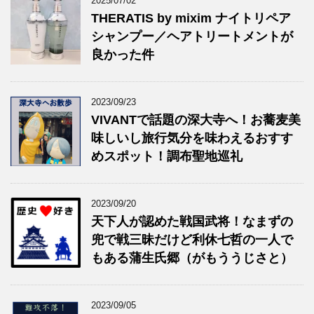
2025/07/02
THERATIS by mixim ナイトリペア
シャンプー／ヘアトリートメントが
良かった件
2023/09/23
VIVANTで話題の深大寺へ！お蕎麦美
味しいし旅行気分を味わえるおすす
めスポット！調布聖地巡礼
2023/09/20
天下人が認めた戦国武将！なまずの
兜で戦三昧だけど利休七哲の一人で
もある蒲生氏郷（がもううじさと）
2023/09/05