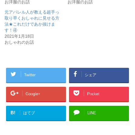
し
ク
お洋服のお話
お洋服のお話
い
し
ウ
て
ィ
く
元アパレル人が教える超手っ
ン
だ
取り早くおしゃれに見せる方
ド
さ
ウ
い
法★これだけであか抜けま
で
(
開
新
す！④
き
し
2021年1月18日
ま
い
す
ウ
おしゃれのお話
)
ィ
ン
ド
ウ
で
開
き
ま
す
Twitter
シェア
)
Google+
Pocket
B!
はてブ
LINE