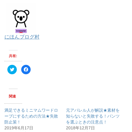
にほんブログ村
共有:
ク
F
リ
a
ッ
c
ク
e
し
b
て
o
T
o
w
k
関連
i
で
t
共
t
有
e
す
満足できるミニマムワードロ
元アパレル人が解説★素材を
r
る
で
に
ーブにするための方法★失敗
知らないと失敗する！パンツ
共
は
防止策！
有
ク
を選ぶときの注意点！
(
リ
2019年6月17日
2018年12月7日
新
ッ