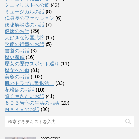
ミニマリストへの道
(42)
ミュージカルの話
(8)
低身長のファッション
(6)
便秘解消法のお話
(7)
健康のお話
(29)
大好きな戦国武将
(17)
季節の行事のお話
(5)
書道のお話
(3)
歴史探偵
(16)
歴女の歴史スポット巡り
(11)
歴女への道
(81)
美容のお話
(102)
肌のトラブル撃退法！
(33)
花粉症のお話
(10)
賢く生きたいお話
(41)
８０３号室の生活のお話
(20)
ＭＡＫＥのお話
(36)