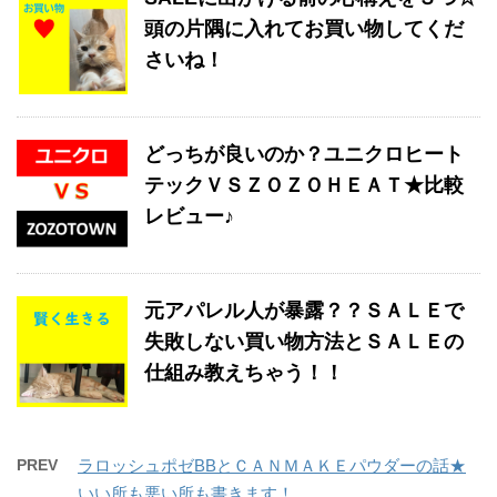
頭の片隅に入れてお買い物してくだ
さいね！
どっちが良いのか？ユニクロヒート
テックＶＳＺＯＺＯＨＥＡＴ★比較
レビュー♪
元アパレル人が暴露？？ＳＡＬＥで
失敗しない買い物方法とＳＡＬＥの
仕組み教えちゃう！！
PREV
ラロッシュポゼBBとＣＡＮＭＡＫＥパウダーの話★
いい所も悪い所も書きます！