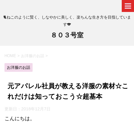
🐈ねこのように賢く、しなやかに美しく、楽ちんな生き方を目指していま
す🐨
８０３号室
HOME
>
お洋服のお話
>
お洋服のお話
元アパレル社員が教える洋服の素材☆こ
れだけは知っておこう☆超基本
更新日：
2018年12月7日
こんにちは。