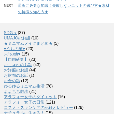
NEXT
通販に必要な知識！失敗しないニットの選び方★素材
の特徴を知ろう★
SDGｓ
(37)
UMAJOのお話
(10)
★ミニマムメイクまとめ★
(5)
♥うちの猫♥
(20)
♪その他♥
(15)
【自由研究】
(23)
おしゃれのお話
(43)
お洋服のお話
(44)
お財布のお話
(1)
お金の話
(12)
ゆるゆるミニマム生活
(78)
よよちち散歩
(21)
アラフォー女子のダイエット
(16)
アラフォー女子の日常
(121)
コスメ・スキンケアの記録とレビュー
(126)
ナチュラルに生きる！
(15)