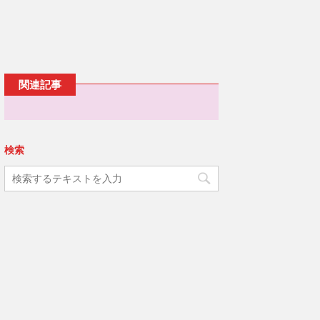
ウ
ッ
c
で
ク
e
開
し
b
き
て
o
ま
T
o
す
w
k
)
i
で
t
共
t
有
e
す
関連記事
r
る
で
に
共
は
有
ク
(
リ
新
ッ
し
ク
い
し
検索
ウ
て
ィ
く
ン
だ
ド
さ
ウ
い
で
(
開
新
き
し
ま
い
す
ウ
)
ィ
ン
ド
ウ
で
開
き
ま
す