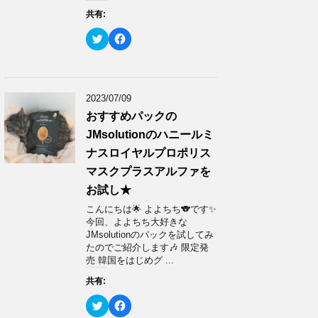
ウ
い
共有:
で
(
開
新
き
し
ク
F
ま
い
リ
a
す
ウ
ッ
c
)
ィ
ク
e
ン
し
b
ド
て
o
ウ
T
o
で
w
k
2023/07/09
開
i
で
き
t
共
おすすめパックの
ま
t
有
す
e
す
JMsolutionのハニールミ
)
r
る
で
に
ナスロイヤルプロポリス
共
は
有
ク
マスクプラスアルファを
(
リ
新
ッ
お試し★
し
ク
い
し
ウ
て
こんにちは🌟 よよちち🐨です✨
ィ
く
今回、よよちち大好きな
ン
だ
ド
さ
JMsolutionのパックを試してみ
ウ
い
たのでご紹介します🎶 限定発
で
(
開
新
売 韓国をはじめグ ...
き
し
ま
い
共有:
す
ウ
)
ィ
ン
ク
F
ド
リ
a