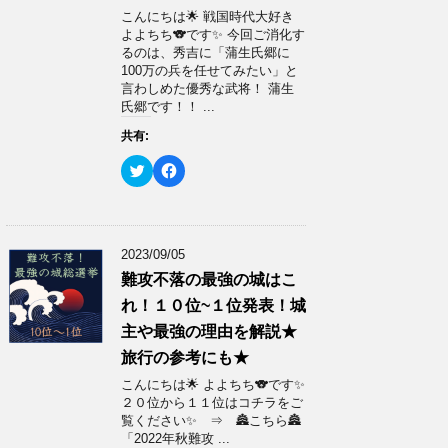
い
し
ウ
て
こんにちは🌟 戦国時代大好き
ィ
く
よよちち🐨です✨ 今回ご消化す
ン
だ
ド
さ
るのは、秀吉に「蒲生氏郷に
ウ
い
100万の兵を任せてみたい」と
で
(
開
新
言わしめた優秀な武将！ 蒲生
き
し
氏郷です！！ ...
ま
い
す
ウ
)
ィ
共有:
ン
ド
ク
F
ウ
リ
a
で
ッ
c
開
ク
e
き
し
b
ま
て
o
す
T
o
)
w
k
2023/09/05
i
で
t
共
難攻不落の最強の城はこ
t
有
e
す
れ！１０位~１位発表！城
r
る
で
に
主や最強の理由を解説★
共
は
有
ク
旅行の参考にも★
(
リ
新
ッ
こんにちは🌟 よよちち🐨です✨
し
ク
い
し
２０位から１１位はコチラをご
ウ
て
覧ください✨ ⇒ 🏯こちら🏯
ィ
く
ン
だ
「2022年秋難攻 ...
ド
さ