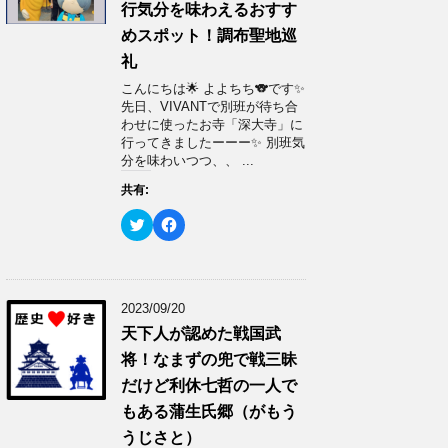
で
に
行気分を味わえるおすす
共
は
有
ク
めスポット！調布聖地巡
(
リ
新
ッ
礼
し
ク
い
し
ウ
て
こんにちは🌟 よよちち🐨です✨
ィ
く
先日、VIVANTで別班が待ち合
ン
だ
ド
さ
わせに使ったお寺「深大寺」に
ウ
い
行ってきましたーーー✨ 別班気
で
(
開
新
分を味わいつつ、、 ...
き
し
ま
い
共有:
す
ウ
)
ィ
ン
ク
F
ド
リ
a
ウ
ッ
c
で
ク
e
開
し
b
き
て
o
ま
T
o
す
w
k
2023/09/20
)
i
で
t
共
天下人が認めた戦国武
t
有
e
す
将！なまずの兜で戦三昧
r
る
で
に
だけど利休七哲の一人で
共
は
有
ク
もある蒲生氏郷（がもう
(
リ
新
ッ
うじさと）
し
ク