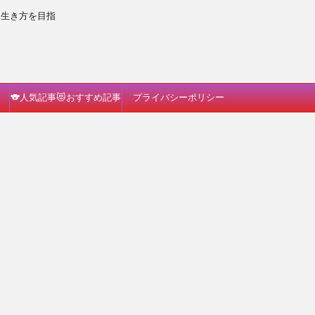
な生き方を目指
🐨人気記事😻おすすめ記事
プライバシーポリシー
🐗読んでみて🐈🎵