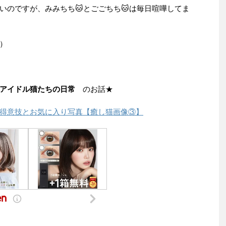
ないのですが、みみちち🐱とごごちち🐱は毎日喧嘩してま
）
アイドル猫たちの日常
のお話★
得意技とお気に入り写真【癒し猫画像③】