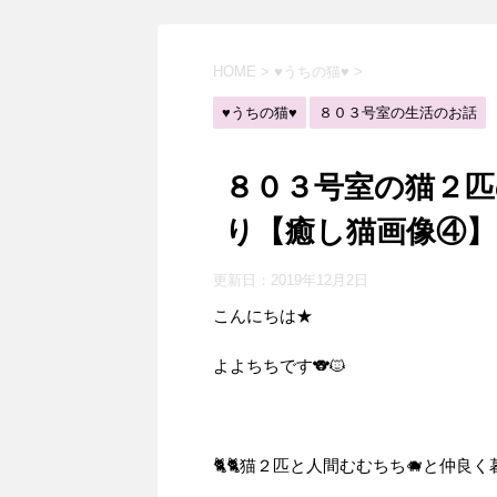
HOME
>
♥うちの猫♥
>
♥うちの猫♥
８０３号室の生活のお話
８０３号室の猫２
り【癒し猫画像④】
更新日：
2019年12月2日
こんにちは★
よよちちです🐨🐱
🐈🐈猫２匹と人間むむちち🐗と仲良く