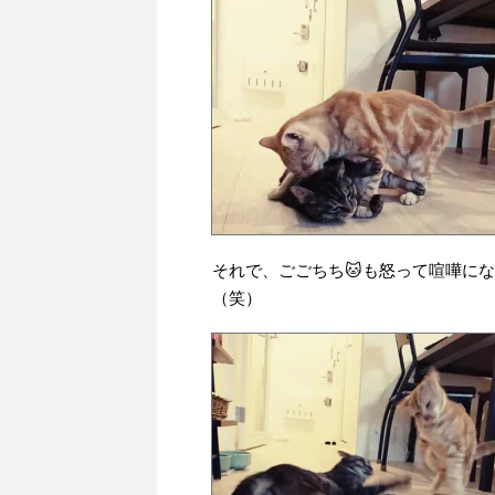
それで、ごごちち🐱も怒って喧嘩に
（笑）