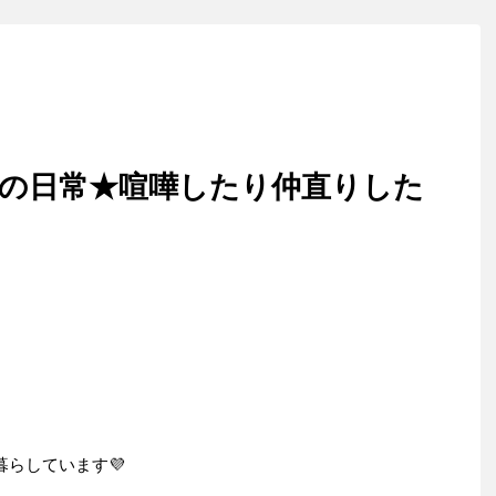
匹の日常★喧嘩したり仲直りした
暮らしています💜