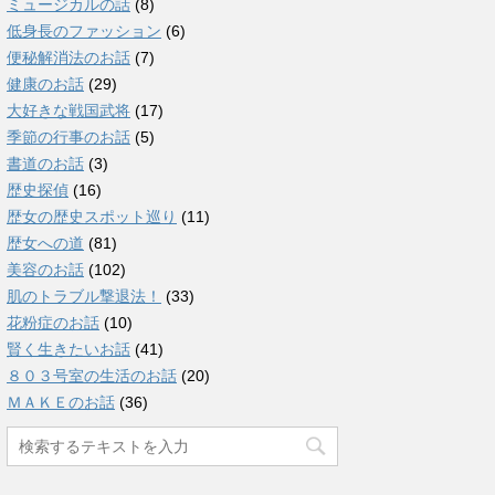
ミュージカルの話
(8)
低身長のファッション
(6)
便秘解消法のお話
(7)
健康のお話
(29)
大好きな戦国武将
(17)
季節の行事のお話
(5)
書道のお話
(3)
歴史探偵
(16)
歴女の歴史スポット巡り
(11)
歴女への道
(81)
美容のお話
(102)
肌のトラブル撃退法！
(33)
花粉症のお話
(10)
賢く生きたいお話
(41)
８０３号室の生活のお話
(20)
ＭＡＫＥのお話
(36)