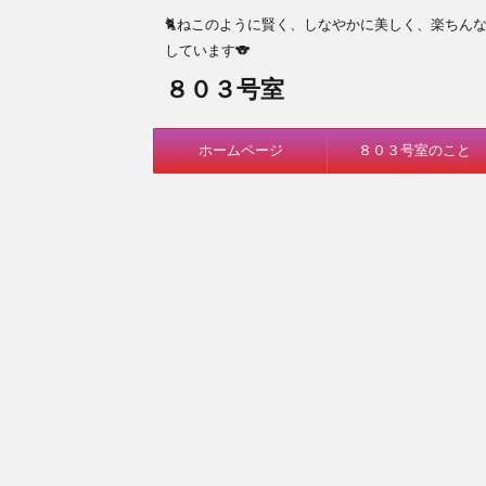
🐈ねこのように賢く、しなやかに美しく、楽ちん
しています🐨
８０３号室
ホームページ
８０３号室のこと