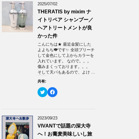
2025/07/02
THERATIS by mixim ナ
イトリペア シャンプー／
ヘアトリートメントが良
かった件
こんにちは★ 最近金髪にした
よよちち🐨です✨ 全頭ブリーチ
して金色にして上からカラーを
入れています。 なので。。。
傷みまくっております。。。
そして天パもあるので、よけ ...
共有:
ク
F
リ
a
ッ
c
ク
e
し
b
て
o
T
o
w
k
2023/09/23
i
で
t
共
VIVANTで話題の深大寺
t
有
e
す
へ！お蕎麦美味しいし旅
r
る