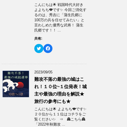
い
し
ウ
て
こんにちは🌟 戦国時代大好き
ィ
く
よよちち🐨です✨ 今回ご消化す
ン
だ
ド
さ
るのは、秀吉に「蒲生氏郷に
ウ
い
100万の兵を任せてみたい」と
で
(
開
新
言わしめた優秀な武将！ 蒲生
き
し
氏郷です！！ ...
ま
い
す
ウ
)
ィ
共有:
ン
ド
ク
F
ウ
リ
a
で
ッ
c
開
ク
e
き
し
b
ま
て
o
す
T
o
)
w
k
2023/09/05
i
で
t
共
難攻不落の最強の城はこ
t
有
e
す
れ！１０位~１位発表！城
r
る
で
に
主や最強の理由を解説★
共
は
有
ク
旅行の参考にも★
(
リ
新
ッ
こんにちは🌟 よよちち🐨です✨
し
ク
い
し
２０位から１１位はコチラをご
ウ
て
覧ください✨ ⇒ 🏯こちら🏯
ィ
く
ン
だ
「2022年秋難攻 ...
ド
さ