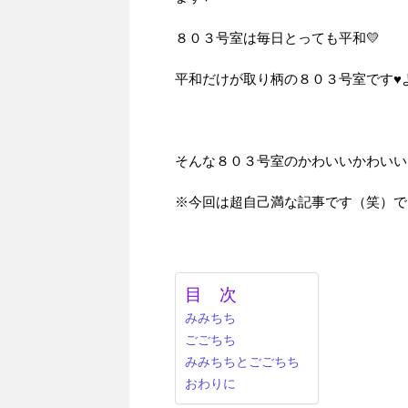
８０３号室は毎日とっても平和💛
平和だけが取り柄の８０３号室です♥
そんな８０３号室のかわいいかわいい
※今回は超自己満な記事です（笑）でも
目 次
みみちち
ごごちち
みみちちとごごちち
おわりに