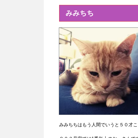
みみちち
みみちちはもう人間でいうと５０才こ