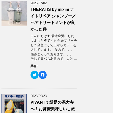
2025/07/02
THERATIS by mixim ナ
イトリペア シャンプー／
ヘアトリートメントが良
かった件
こんにちは★ 最近金髪にした
よよちち🐨です✨ 全頭ブリーチ
して金色にして上からカラーを
入れています。 なので。。。
傷みまくっております。。。
そして天パもあるので、よけ ...
共有:
ク
F
リ
a
ッ
c
ク
e
し
b
て
o
T
o
w
k
2023/09/23
i
で
t
共
VIVANTで話題の深大寺
t
有
e
す
へ！お蕎麦美味しいし旅
r
る