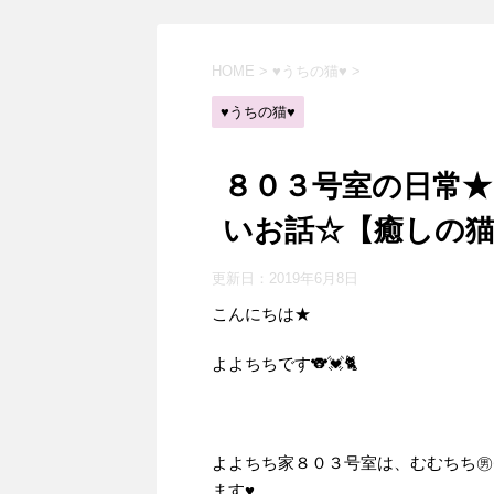
HOME
>
♥うちの猫♥
>
♥うちの猫♥
８０３号室の日常
いお話☆【癒しの猫
更新日：
2019年6月8日
こんにちは★
よよちちです🐨💓🐈
よよちち家８０３号室は、むむちち㊚
ます♥