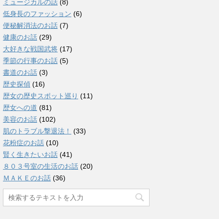
ミュージカルの話
(8)
低身長のファッション
(6)
便秘解消法のお話
(7)
健康のお話
(29)
大好きな戦国武将
(17)
季節の行事のお話
(5)
書道のお話
(3)
歴史探偵
(16)
歴女の歴史スポット巡り
(11)
歴女への道
(81)
美容のお話
(102)
肌のトラブル撃退法！
(33)
花粉症のお話
(10)
賢く生きたいお話
(41)
８０３号室の生活のお話
(20)
ＭＡＫＥのお話
(36)