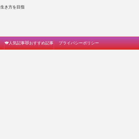
な生き方を目指
🐨人気記事😻おすすめ記事
プライバシーポリシー
🐗読んでみて🐈🎵