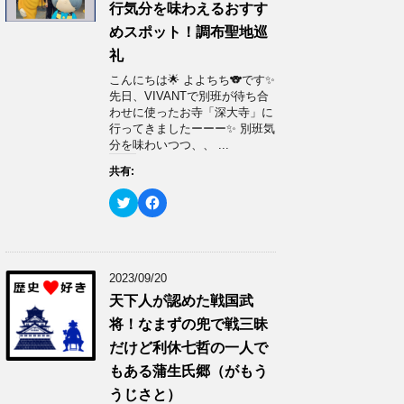
で
に
行気分を味わえるおすす
共
は
有
ク
めスポット！調布聖地巡
(
リ
新
ッ
礼
し
ク
い
し
ウ
て
こんにちは🌟 よよちち🐨です✨
ィ
く
先日、VIVANTで別班が待ち合
ン
だ
ド
さ
わせに使ったお寺「深大寺」に
ウ
い
行ってきましたーーー✨ 別班気
で
(
開
新
分を味わいつつ、、 ...
き
し
ま
い
共有:
す
ウ
)
ィ
ン
ク
F
ド
リ
a
ウ
ッ
c
で
ク
e
開
し
b
き
て
o
ま
T
o
す
w
k
2023/09/20
)
i
で
t
共
天下人が認めた戦国武
t
有
e
す
将！なまずの兜で戦三昧
r
る
で
に
だけど利休七哲の一人で
共
は
有
ク
もある蒲生氏郷（がもう
(
リ
新
ッ
うじさと）
し
ク