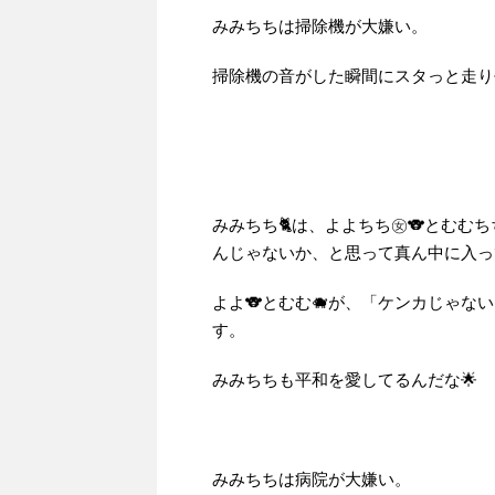
早！！
みみちちは掃除機が大嫌い。
掃除機の音がした瞬間にスタっと走り
みみちち🐈は、よよちち㊛🐨とむむ
んじゃないか、と思って真ん中に入っ
よよ🐨とむむ🐗が、「ケンカじゃ
す。