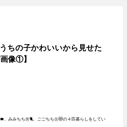
★うちの子かわいいから見せた
画像①】
、みみちち㊚🐈、ごごちち㊛😻の４匹暮らしをしてい