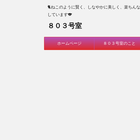
🐈ねこのように賢く、しなやかに美しく、楽ちん
しています🐨
８０３号室
ホームページ
８０３号室のこと