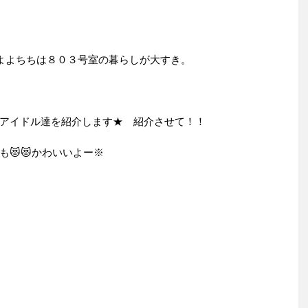
よよちちは８０３号室の暮らしが大すき。
アイドル達を紹介します★ 紹介させて！！
😻😻かわいいよー※