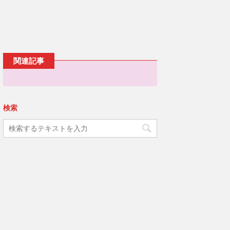
ウ
ッ
c
で
ク
e
開
し
b
き
て
o
ま
T
o
す
w
k
)
i
で
t
共
t
有
e
す
関連記事
r
る
で
に
共
は
有
ク
(
リ
新
ッ
し
ク
い
し
検索
ウ
て
ィ
く
ン
だ
ド
さ
ウ
い
で
(
開
新
き
し
ま
い
す
ウ
)
ィ
ン
ド
ウ
で
開
き
ま
す