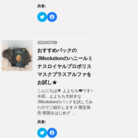
ウ
い
共有:
で
(
開
新
き
し
ク
F
ま
い
リ
a
す
ウ
ッ
c
)
ィ
ク
e
ン
し
b
ド
て
o
ウ
T
o
で
w
k
2023/07/09
開
i
で
き
t
共
おすすめパックの
ま
t
有
す
e
す
JMsolutionのハニールミ
)
r
る
で
に
ナスロイヤルプロポリス
共
は
有
ク
マスクプラスアルファを
(
リ
新
ッ
お試し★
し
ク
い
し
ウ
て
こんにちは🌟 よよちち🐨です✨
ィ
く
今回、よよちち大好きな
ン
だ
ド
さ
JMsolutionのパックを試してみ
ウ
い
たのでご紹介します🎶 限定発
で
(
開
新
売 韓国をはじめグ ...
き
し
ま
い
共有:
す
ウ
)
ィ
ン
ク
F
ド
リ
a