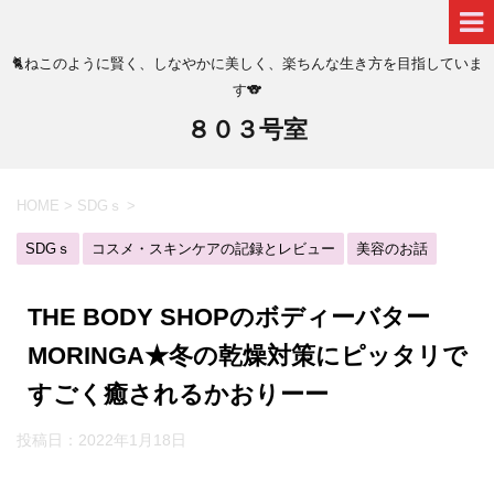
🐈ねこのように賢く、しなやかに美しく、楽ちんな生き方を目指していま
す🐨
８０３号室
HOME
>
SDGｓ
>
SDGｓ
コスメ・スキンケアの記録とレビュー
美容のお話
THE BODY SHOPのボディーバター
MORINGA★冬の乾燥対策にピッタリで
すごく癒されるかおりーー
投稿日：
2022年1月18日