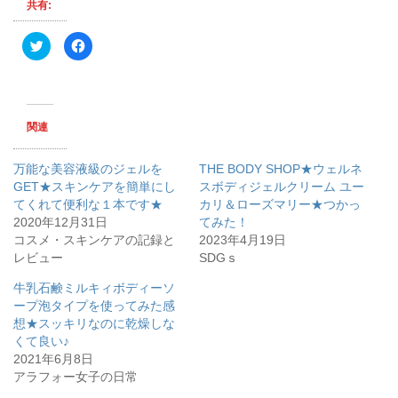
共有:
ク
F
リ
a
ッ
c
ク
e
し
b
て
o
T
o
w
k
関連
i
で
t
共
t
有
e
す
万能な美容液級のジェルを
THE BODY SHOP★ウェルネ
r
る
で
に
GET★スキンケアを簡単にし
スボディジェルクリーム ユー
共
は
てくれて便利な１本です★
有
ク
カリ＆ローズマリー★つかっ
(
リ
2020年12月31日
てみた！
新
ッ
し
ク
コスメ・スキンケアの記録と
2023年4月19日
い
し
レビュー
ウ
て
SDGｓ
ィ
く
ン
だ
牛乳石鹸ミルキィボディーソ
ド
さ
ウ
い
ープ泡タイプを使ってみた感
で
(
開
新
想★スッキリなのに乾燥しな
き
し
くて良い♪
ま
い
す
ウ
2021年6月8日
)
ィ
ン
アラフォー女子の日常
ド
ウ