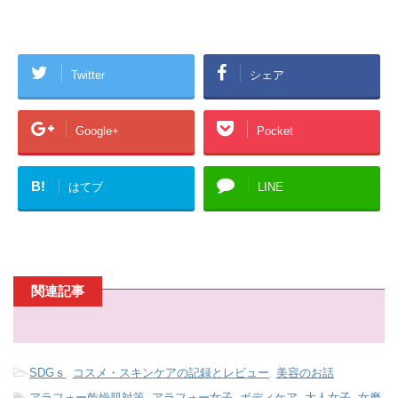
で
開
き
ま
す
)
Twitter
シェア
Google+
Pocket
B!
はてブ
LINE
関連記事
-
SDGｓ
,
コスメ・スキンケアの記録とレビュー
,
美容のお話
-
アラフォー乾燥肌対策
,
アラフォー女子
,
ボディケア
,
大人女子
,
女磨