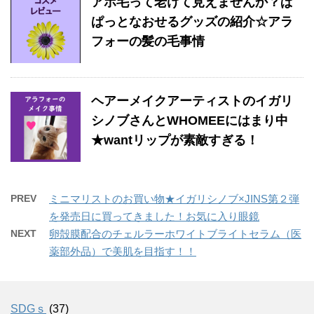
アホ毛って老けて見えませんか？ぱ
ぱっとなおせるグッズの紹介☆アラ
フォーの髪の毛事情
ヘアーメイクアーティストのイガリ
シノブさんとWHOMEEにはまり中
★wantリップが素敵すぎる！
PREV
ミニマリストのお買い物★イガリシノブ×JINS第２弾
を発売日に買ってきました！お気に入り眼鏡
NEXT
卵殻膜配合のチェルラーホワイトブライトセラム（医
薬部外品）で美肌を目指す！！
SDGｓ
(37)