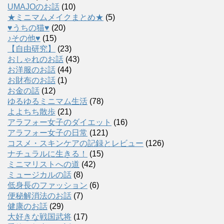
UMAJOのお話
(10)
★ミニマムメイクまとめ★
(5)
♥うちの猫♥
(20)
♪その他♥
(15)
【自由研究】
(23)
おしゃれのお話
(43)
お洋服のお話
(44)
お財布のお話
(1)
お金の話
(12)
ゆるゆるミニマム生活
(78)
よよちち散歩
(21)
アラフォー女子のダイエット
(16)
アラフォー女子の日常
(121)
コスメ・スキンケアの記録とレビュー
(126)
ナチュラルに生きる！
(15)
ミニマリストへの道
(42)
ミュージカルの話
(8)
低身長のファッション
(6)
便秘解消法のお話
(7)
健康のお話
(29)
大好きな戦国武将
(17)