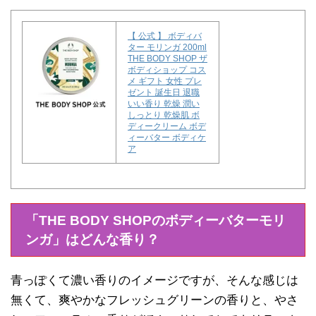
【 公式 】 ボディバ
ター モリンガ 200ml
THE BODY SHOP ザ
ボディショップ コス
メ ギフト 女性 プレ
ゼント 誕生日 退職
いい香り 乾燥 潤い
しっとり 乾燥肌 ボ
ディークリーム ボデ
ィーバター ボディケ
ア
「THE BODY SHOPのボディーバターモリ
ンガ」は
どんな香り？
青っぽくて濃い香りのイメージですが、そんな感じは
無くて、爽やかなフレッシュグリーンの香りと、やさ