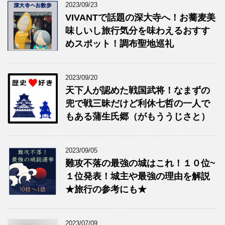
2023/09/23
VIVANTで話題の深大寺へ！お蕎麦美
味しいし旅行気分を味わえるおすす
めスポット！調布聖地巡礼
2023/09/20
天下人が認めた戦国武将！なまずの
兜で戦三昧だけど利休七哲の一人で
もある蒲生氏郷（がもううじさと）
2023/09/05
難攻不落の最強の城はこれ！１０位~
１位発表！城主や最強の理由を解説
★旅行の参考にも★
2023/07/09