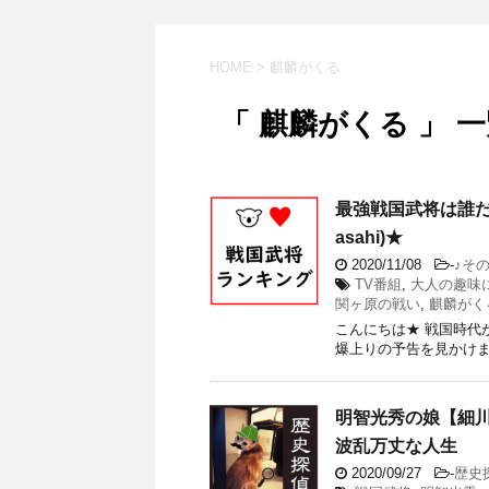
HOME
>
麒麟がくる
「 麒麟がくる 」 
最強戦国武将は誰だ
asahi)★
2020/11/08
-
♪そ
TV番組
,
大人の趣味
関ヶ原の戦い
,
麒麟がく
こんにちは★ 戦国時代
爆上りの予告を見かけま
明智光秀の娘【細
波乱万丈な人生
2020/09/27
-
歴史