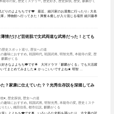
本能寺の変
,
歴史ミステリー
,
歴史好き
,
歴史探偵
,
歴女
,
麒麟がく
気どりのよよちちです🐨 最近、細川家のお屋敷に行ったり↓ 大名
庫」博物館へ行ってきた！興奮＆癒しが入り混じる場所 細川藤孝
は薄情だけど芸術肌で文武両道な武将だった！とても
の歴史スポット巡り
,
歴女への道
人の趣味におすすめ
,
戦国時代
,
戦国武将
,
明智光秀
,
本能寺の変
,
歴
,
麒麟がくる
大好きなよよちち🐨です🌟 大河ドラマ「麒麟がくる」でも大活躍
てまとめてみました★ かっこいいですよね★ 明智 ...
いた？家康に仕えていた？？光秀生存説を深堀してみ
の他♥
,
歴史探偵
,
歴女への道
人の趣味におすすめ
,
戦国武将
,
明智光秀
,
本能寺の変
,
歴史ミステ
なりたい
,
織田信長
,
都市伝説
,
麒麟がくる
（笑）よよちち🐨です🌟 いろいろな史料を調べたり、古文書の訳