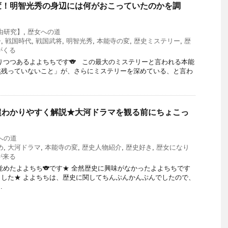
変！明智光秀の身辺には何がおこっていたのかを調
由研究】
,
歴女への道
子
,
戦国時代
,
戦国武将
,
明智光秀
,
本能寺の変
,
歴史ミステリー
,
歴
がくる
りつつあるよよちちです🐨 この最大のミステリーと言われる本能
然残っていないこと」が、さらにミステリーを深めている、と言わ
超わかりやすく解説★大河ドラマを観る前にちょこっ
への道
め
,
大河ドラマ
,
本能寺の変
,
歴史人物紹介
,
歴史好き
,
歴女になり
が来る
覚めたよよちち🐨です★ 全然歴史に興味がなかったよよちちです
した★ よよちちは、歴史に関してちんぷんかんぷんでしたので、
.