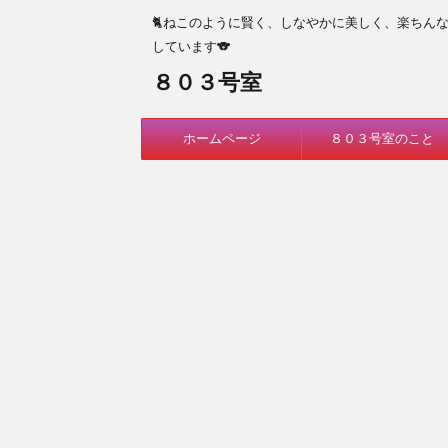
🐈ねこのように賢く、しなやかに美しく、楽ちん
しています🐨
８０３号室
ホームページ
８０３号室のこと