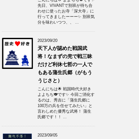
先日、VIVANTで別班が待ち合
わせに使ったお寺「深大寺」に
行ってきましたーーー✨ 別班気
分を味わいつつ、、 ...
2023/09/20
天下人が認めた戦国武
将！なまずの兜で戦三昧
だけど利休七哲の一人で
もある蒲生氏郷（がもう
うじさと）
こんにちは🌟 戦国時代大好き
よよちち🐨です✨ 今回ご消化す
るのは、秀吉に「蒲生氏郷に
100万の兵を任せてみたい」と
言わしめた優秀な武将！ 蒲生
氏郷です！！ ...
2023/09/05