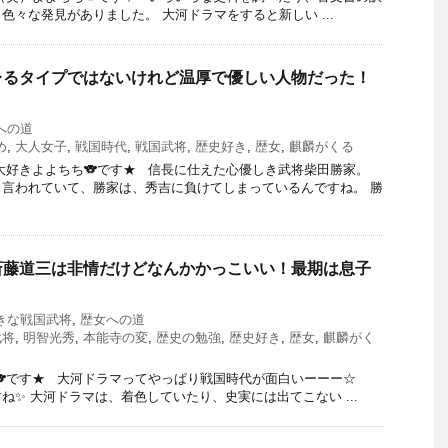
色々な発見がありました。 大河ドラマをすると新しい ...
レるタイプではないけれど温厚で優しい人物だった！
！
への道
め
,
大人女子
,
戦国時代
,
戦国武将
,
歴史好き
,
歴女
,
麒麟がくる
大好きよよちち🐨です★ 信長に仕えた心優しき武将柴田勝家。
言われていて、勝家は、秀吉に負けてしまっているんですね。 勝
斎藤道三は非情だけどなんかかっこいい！最期は息子
きな戦国武将
,
歴女への道
武将
,
明智光秀
,
本能寺の変
,
歴史の勉強
,
歴史好き
,
歴女
,
麒麟がく
🐨です★ 大河ドラマってやっぱり戦国時代が面白いーーー☆
ね✨ 大河ドラマは、着色していたり、史実には出てこない ...