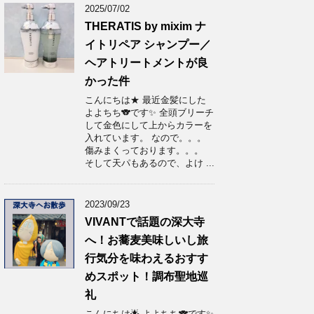
2025/07/02
THERATIS by mixim ナ
イトリペア シャンプー／
ヘアトリートメントが良
かった件
こんにちは★ 最近金髪にした
よよちち🐨です✨ 全頭ブリーチ
して金色にして上からカラーを
入れています。 なので。。。
傷みまくっております。。。
そして天パもあるので、よけ ...
2023/09/23
VIVANTで話題の深大寺
へ！お蕎麦美味しいし旅
行気分を味わえるおすす
めスポット！調布聖地巡
礼
こんにちは🌟 よよちち🐨です✨