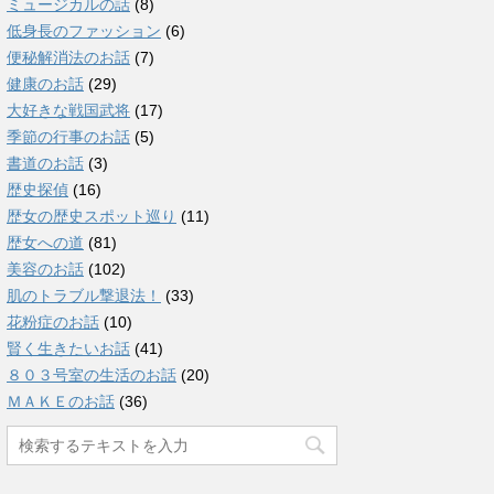
ミュージカルの話
(8)
低身長のファッション
(6)
便秘解消法のお話
(7)
健康のお話
(29)
大好きな戦国武将
(17)
季節の行事のお話
(5)
書道のお話
(3)
歴史探偵
(16)
歴女の歴史スポット巡り
(11)
歴女への道
(81)
美容のお話
(102)
肌のトラブル撃退法！
(33)
花粉症のお話
(10)
賢く生きたいお話
(41)
８０３号室の生活のお話
(20)
ＭＡＫＥのお話
(36)