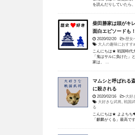
を読んだりしていたら、
柴田勝家は頭がキ
面白エピソードも
2020/02/20
-
歴女
大人の趣味におすす
こんにちは★ 戦国時代
「鬼はサルに負けた」と
家は、 ...
マムシと呼ばれる
に殺される
2020/02/16
-
大好
大好きな武将
,
戦国
る
こんにちは★ よよちち
「麒麟がくる」最高です