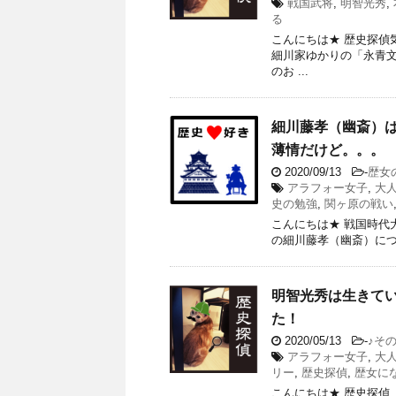
戦国武将
,
明智光秀
,
る
こんにちは★ 歴史探偵
細川家ゆかりの「永青文
のお ...
細川藤孝（幽斎）
薄情だけど。。。
2020/09/13
-
歴女
アラフォー女子
,
大
史の勉強
,
関ヶ原の戦い
こんにちは★ 戦国時代
の細川藤孝（幽斎）につい
明智光秀は生きて
た！
2020/05/13
-
♪そ
アラフォー女子
,
大
リー
,
歴史探偵
,
歴女に
こんにちは★ 歴史探偵