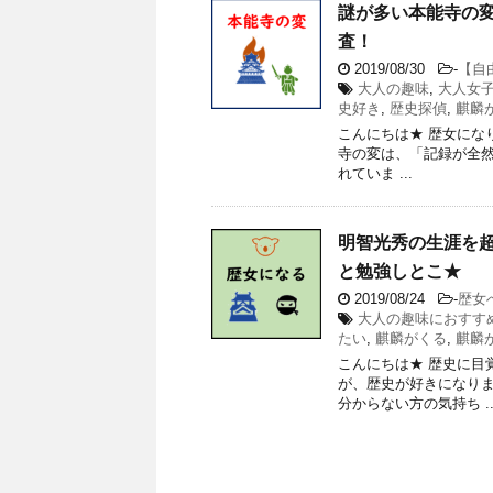
謎が多い本能寺の
査！
2019/08/30
-
【自
大人の趣味
,
大人女
史好き
,
歴史探偵
,
麒麟
こんにちは★ 歴女にな
寺の変は、「記録が全
れていま ...
明智光秀の生涯を
と勉強しとこ★
2019/08/24
-
歴女
大人の趣味におすす
たい
,
麒麟がくる
,
麒麟
こんにちは★ 歴史に目
が、歴史が好きになりま
分からない方の気持ち ..