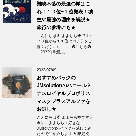
難攻不落の最強の城はこ
れ！１０位~１位発表！城
主や最強の理由を解説★
旅行の参考にも★
こんにちは🌟 よよちち🐨です✨
２０位から１１位はコチラをご
覧ください✨ ⇒ 🏯こちら🏯
「2022年秋難攻 ...
2023/07/09
おすすめパックの
JMsolutionのハニールミ
ナスロイヤルプロポリス
マスクプラスアルファを
お試し★
こんにちは🌟 よよちち🐨です✨
今回、よよちち大好きな
JMsolutionのパックを試してみ
たのでご紹介します🎶 限定発