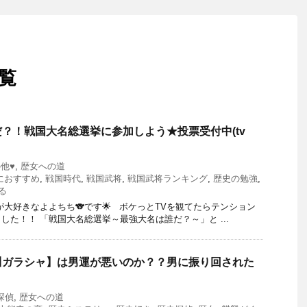
一覧
？！戦国大名総選挙に参加しよう★投票受付中(tv
の他♥
,
歴女への道
におすすめ
,
戦国時代
,
戦国武将
,
戦国武将ランキング
,
歴史の勉強
,
る
が大好きなよよちち🐨です🌟 ボケっとTVを観てたらテンション
した！！ 「戦国大名総選挙～最強大名は誰だ？～」と ...
川ガラシャ】は男運が悪いのか？？男に振り回された
探偵
,
歴女への道