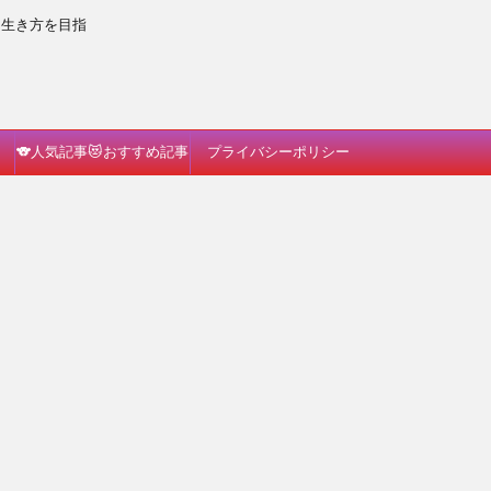
な生き方を目指
🐨人気記事😻おすすめ記事
プライバシーポリシー
🐗読んでみて🐈🎵