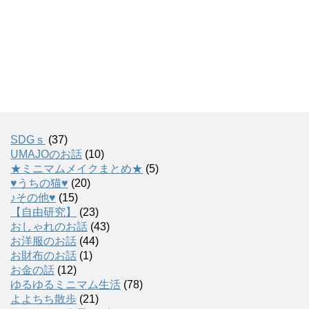
SDGｓ
(37)
UMAJOのお話
(10)
★ミニマムメイクまとめ★
(5)
♥うちの猫♥
(20)
♪その他♥
(15)
【自由研究】
(23)
おしゃれのお話
(43)
お洋服のお話
(44)
お財布のお話
(1)
お金の話
(12)
ゆるゆるミニマム生活
(78)
よよちち散歩
(21)