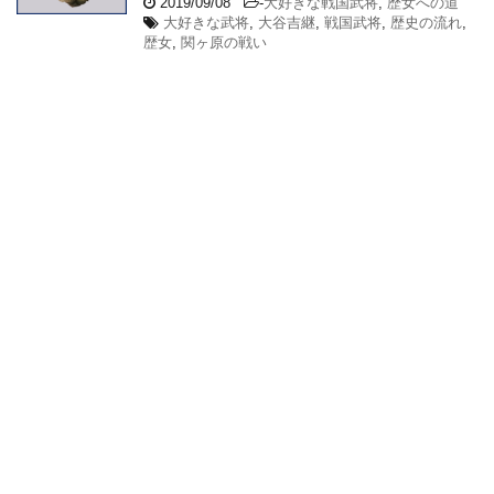
2019/09/08
-
大好きな戦国武将
,
歴女への道
大好きな武将
,
大谷吉継
,
戦国武将
,
歴史の流れ
,
歴女
,
関ヶ原の戦い