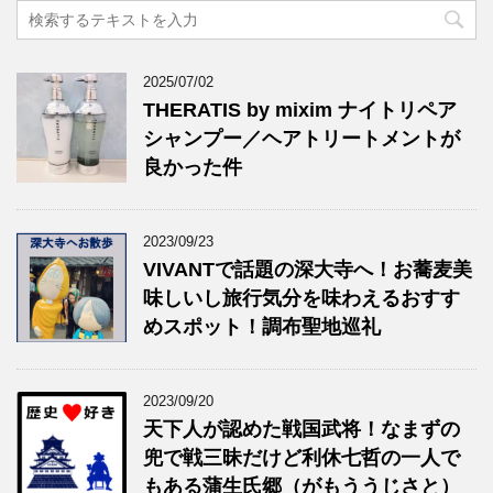
2025/07/02
THERATIS by mixim ナイトリペア
シャンプー／ヘアトリートメントが
良かった件
2023/09/23
VIVANTで話題の深大寺へ！お蕎麦美
味しいし旅行気分を味わえるおすす
めスポット！調布聖地巡礼
2023/09/20
天下人が認めた戦国武将！なまずの
兜で戦三昧だけど利休七哲の一人で
もある蒲生氏郷（がもううじさと）