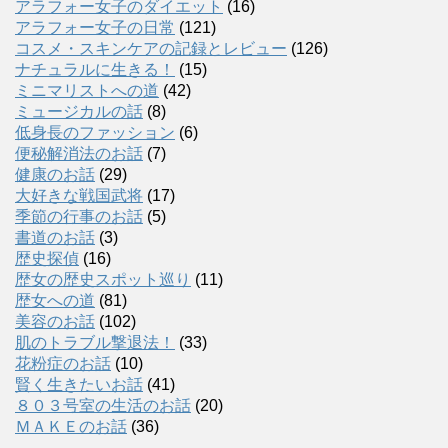
アラフォー女子のダイエット
(16)
アラフォー女子の日常
(121)
コスメ・スキンケアの記録とレビュー
(126)
ナチュラルに生きる！
(15)
ミニマリストへの道
(42)
ミュージカルの話
(8)
低身長のファッション
(6)
便秘解消法のお話
(7)
健康のお話
(29)
大好きな戦国武将
(17)
季節の行事のお話
(5)
書道のお話
(3)
歴史探偵
(16)
歴女の歴史スポット巡り
(11)
歴女への道
(81)
美容のお話
(102)
肌のトラブル撃退法！
(33)
花粉症のお話
(10)
賢く生きたいお話
(41)
８０３号室の生活のお話
(20)
ＭＡＫＥのお話
(36)