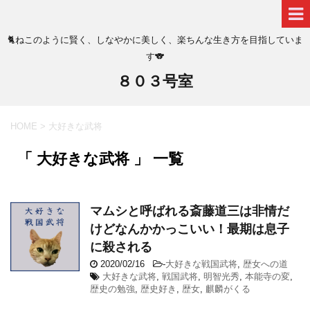
🐈ねこのように賢く、しなやかに美しく、楽ちんな生き方を目指していま
す🐨
８０３号室
HOME
>
大好きな武将
「 大好きな武将 」 一覧
マムシと呼ばれる斎藤道三は非情だ
けどなんかかっこいい！最期は息子
に殺される
2020/02/16
-
大好きな戦国武将
,
歴女への道
大好きな武将
,
戦国武将
,
明智光秀
,
本能寺の変
,
歴史の勉強
,
歴史好き
,
歴女
,
麒麟がくる