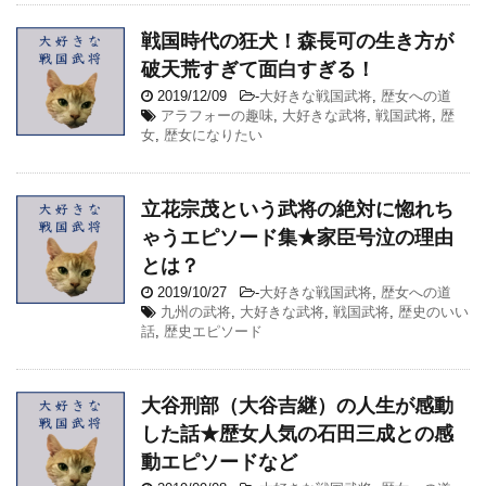
戦国時代の狂犬！森長可の生き方が
破天荒すぎて面白すぎる！
2019/12/09
-
大好きな戦国武将
,
歴女への道
アラフォーの趣味
,
大好きな武将
,
戦国武将
,
歴
女
,
歴女になりたい
立花宗茂という武将の絶対に惚れち
ゃうエピソード集★家臣号泣の理由
とは？
2019/10/27
-
大好きな戦国武将
,
歴女への道
九州の武将
,
大好きな武将
,
戦国武将
,
歴史のいい
話
,
歴史エピソード
大谷刑部（大谷吉継）の人生が感動
した話★歴女人気の石田三成との感
動エピソードなど