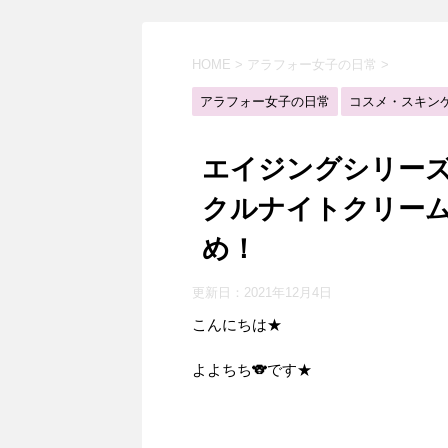
HOME
>
アラフォー女子の日常
>
アラフォー女子の日常
コスメ・スキン
エイジングシリーズ
クルナイトクリー
め！
更新日：
2021年12月4日
こんにちは★
よよちち🐨です★