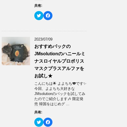
ウ
い
共有:
で
(
開
新
き
し
ク
F
ま
い
リ
a
す
ウ
ッ
c
)
ィ
ク
e
ン
し
b
ド
て
o
ウ
T
o
で
w
k
2023/07/09
開
i
で
き
t
共
おすすめパックの
ま
t
有
す
e
す
JMsolutionのハニールミ
)
r
る
で
に
ナスロイヤルプロポリス
共
は
有
ク
マスクプラスアルファを
(
リ
新
ッ
お試し★
し
ク
い
し
ウ
て
こんにちは🌟 よよちち🐨です✨
ィ
く
今回、よよちち大好きな
ン
だ
ド
さ
JMsolutionのパックを試してみ
ウ
い
たのでご紹介します🎶 限定発
で
(
開
新
売 韓国をはじめグ ...
き
し
ま
い
共有:
す
ウ
)
ィ
ン
ク
F
ド
リ
a