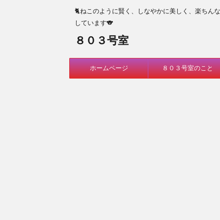
🐈ねこのように賢く、しなやかに美しく、楽ちん
しています🐨
８０３号室
ホームページ
８０３号室のこと