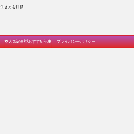
な生き方を目指
🐨人気記事😻おすすめ記事
プライバシーポリシー
🐗読んでみて🐈🎵