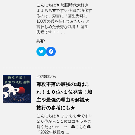
い
し
ウ
て
こんにちは🌟 戦国時代大好き
ィ
く
よよちち🐨です✨ 今回ご消化す
ン
だ
ド
さ
るのは、秀吉に「蒲生氏郷に
ウ
い
100万の兵を任せてみたい」と
で
(
開
新
言わしめた優秀な武将！ 蒲生
き
し
氏郷です！！ ...
ま
い
す
ウ
)
ィ
共有:
ン
ド
ク
F
ウ
リ
a
で
ッ
c
開
ク
e
き
し
b
ま
て
o
す
T
o
)
w
k
2023/09/05
i
で
t
共
難攻不落の最強の城はこ
t
有
e
す
れ！１０位~１位発表！城
r
る
で
に
主や最強の理由を解説★
共
は
有
ク
旅行の参考にも★
(
リ
新
ッ
こんにちは🌟 よよちち🐨です✨
し
ク
い
し
２０位から１１位はコチラをご
ウ
て
覧ください✨ ⇒ 🏯こちら🏯
ィ
く
ン
だ
「2022年秋難攻 ...
ド
さ