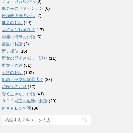
ミュージカルの話
(8)
低身長のファッション
(6)
便秘解消法のお話
(7)
健康のお話
(29)
大好きな戦国武将
(17)
季節の行事のお話
(5)
書道のお話
(3)
歴史探偵
(16)
歴女の歴史スポット巡り
(11)
歴女への道
(81)
美容のお話
(102)
肌のトラブル撃退法！
(33)
花粉症のお話
(10)
賢く生きたいお話
(41)
８０３号室の生活のお話
(20)
ＭＡＫＥのお話
(36)