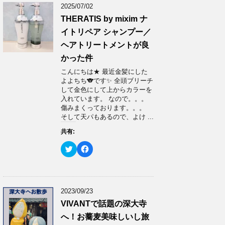
2025/07/02
THERATIS by mixim ナ
イトリペア シャンプー／
ヘアトリートメントが良
かった件
こんにちは★ 最近金髪にした
よよちち🐨です✨ 全頭ブリーチ
して金色にして上からカラーを
入れています。 なので。。。
傷みまくっております。。。
そして天パもあるので、よけ ...
共有:
ク
F
リ
a
ッ
c
ク
e
し
b
て
o
T
o
w
k
2023/09/23
i
で
t
共
VIVANTで話題の深大寺
t
有
e
す
へ！お蕎麦美味しいし旅
r
る