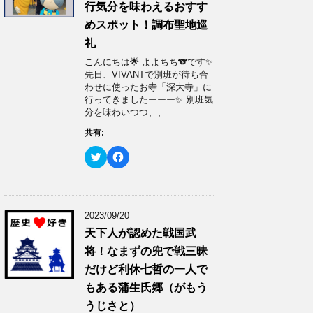
で
に
行気分を味わえるおすす
共
は
有
ク
めスポット！調布聖地巡
(
リ
新
ッ
礼
し
ク
い
し
ウ
て
こんにちは🌟 よよちち🐨です✨
ィ
く
先日、VIVANTで別班が待ち合
ン
だ
ド
さ
わせに使ったお寺「深大寺」に
ウ
い
行ってきましたーーー✨ 別班気
で
(
開
新
分を味わいつつ、、 ...
き
し
ま
い
共有:
す
ウ
)
ィ
ン
ク
F
ド
リ
a
ウ
ッ
c
で
ク
e
開
し
b
き
て
o
ま
T
o
す
w
k
2023/09/20
)
i
で
t
共
天下人が認めた戦国武
t
有
e
す
将！なまずの兜で戦三昧
r
る
で
に
だけど利休七哲の一人で
共
は
有
ク
もある蒲生氏郷（がもう
(
リ
新
ッ
うじさと）
し
ク