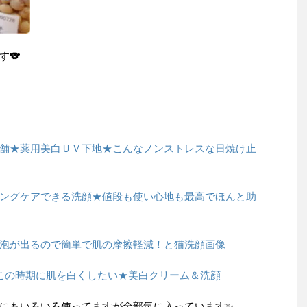
す🐨
↓
舗★薬用美白ＵＶ下地★こんなノンストレスな日焼け止
ングケアできる洗顔★値段も使い心地も最高でほんと助
泡が出るので簡単で肌の摩擦軽減！と猫洗顔画像
この時期に肌を白くしたい★美白クリーム＆洗顔
他にもいろいろ使ってますが全部気に入っています✨