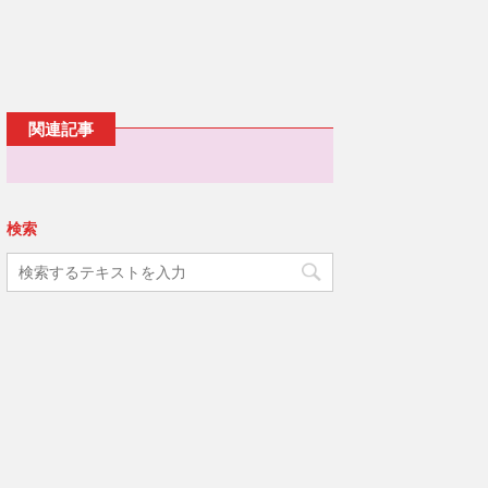
ウ
ッ
c
で
ク
e
開
し
b
き
て
o
ま
T
o
す
w
k
)
i
で
t
共
t
有
e
す
関連記事
r
る
で
に
共
は
有
ク
(
リ
新
ッ
し
ク
い
し
検索
ウ
て
ィ
く
ン
だ
ド
さ
ウ
い
で
(
開
新
き
し
ま
い
す
ウ
)
ィ
ン
ド
ウ
で
開
き
ま
す