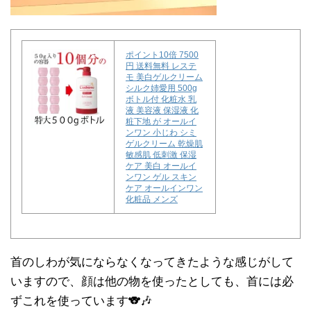
ポイント10倍 7500
円 送料無料 レステ
モ 美白ゲルクリーム
シルク姉愛用 500g
ボトル付 化粧水 乳
液 美容液 保湿液 化
粧下地 が オールイ
ンワン 小じわ シミ
ゲルクリーム 乾燥肌
敏感肌 低刺激 保湿
ケア 美白 オールイ
ンワン ゲル スキン
ケア オールインワン
化粧品 メンズ
首のしわが気にならなくなってきたような感じがして
いますので、顔は他の物を使ったとしても、首には必
ずこれを使っています🐨🎶