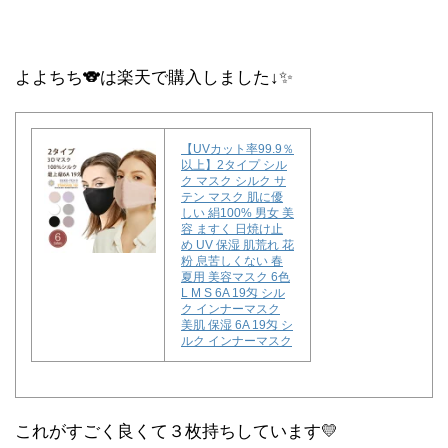
よよちち🐨は楽天で購入しました↓✨
【UVカット率99.9％
以上】2タイプ シル
ク マスク シルク サ
テン マスク 肌に優
しい 絹100% 男女 美
容 ますく 日焼け止
め UV 保湿 肌荒れ 花
粉 息苦しくない 春
夏用 美容マスク 6色
L M S 6A 19匁 シル
ク インナーマスク
美肌 保湿 6A 19匁 シ
ルク インナーマスク
これがすごく良くて３枚持ちしています💛