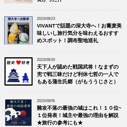
2023/09/23
VIVANTで話題の深大寺へ！お蕎麦美
味しいし旅行気分を味わえるおすす
めスポット！調布聖地巡礼
2023/09/20
天下人が認めた戦国武将！なまずの
兜で戦三昧だけど利休七哲の一人で
もある蒲生氏郷（がもううじさと）
2023/09/05
難攻不落の最強の城はこれ！１０位~
１位発表！城主や最強の理由を解説
★旅行の参考にも★