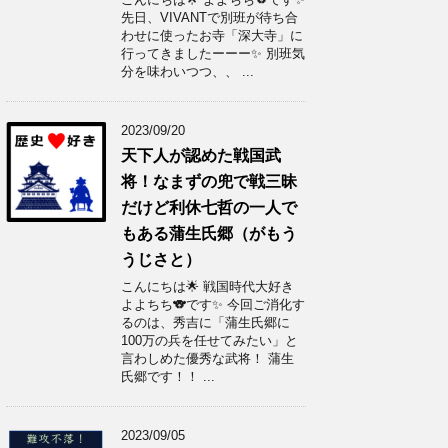
先日、VIVANTで別班が待ち合
わせに使ったお寺「深大寺」に
行ってきましたーーー✨ 別班気
分を味わいつつ、、 ...
2023/09/20
天下人が認めた戦国武
将！なまずの兜で戦三昧
だけど利休七哲の一人で
もある蒲生氏郷（がもう
うじさと）
こんにちは🌟 戦国時代大好き
よよちち🐨です✨ 今回ご消化す
るのは、秀吉に「蒲生氏郷に
100万の兵を任せてみたい」と
言わしめた優秀な武将！ 蒲生
氏郷です！！ ...
2023/09/05