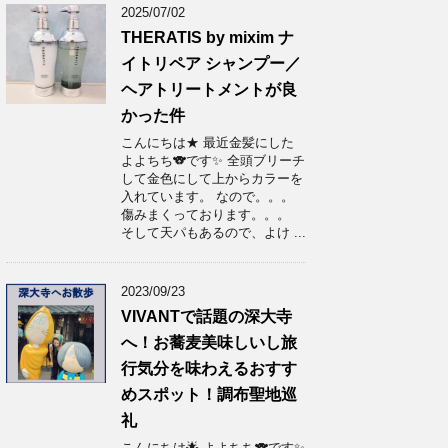
2025/07/02
THERATIS by mixim ナ
イトリペア シャンプー／
ヘアトリートメントが良
かった件
こんにちは★ 最近金髪にした
よよちち🐨です✨ 全頭ブリーチ
して金色にして上からカラーを
入れています。 なので。。。
傷みまくっております。。。
そして天パもあるので、よけ ...
2023/09/23
VIVANTで話題の深大寺
へ！お蕎麦美味しいし旅
行気分を味わえるおすす
めスポット！調布聖地巡
礼
こんにちは🌟 よよちち🐨です✨