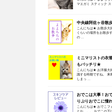
マエガミ スティック ス
中央線阿佐ヶ谷散
こんにちは★ お散歩大
くらいの場所をお散歩す
の ...
ミニマリストの衣
もバッチリ★
こんにちは★ お洋服大
識する時期ですね。 来
しまっ ...
おでこは大事！お
りぷりおでこに憧
こんにちは★ おでこフ
とか。。。 おでこの下