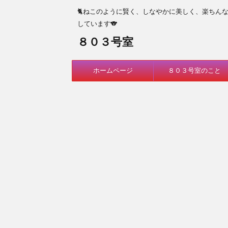
🐈ねこのように賢く、しなやかに美しく、楽ちん
しています🐨
８０３号室
ホームページ
８０３号室のこと