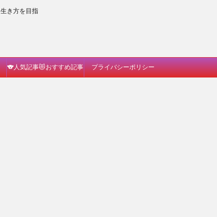
な生き方を目指
🐨人気記事😻おすすめ記事
プライバシーポリシー
🐗読んでみて🐈🎵