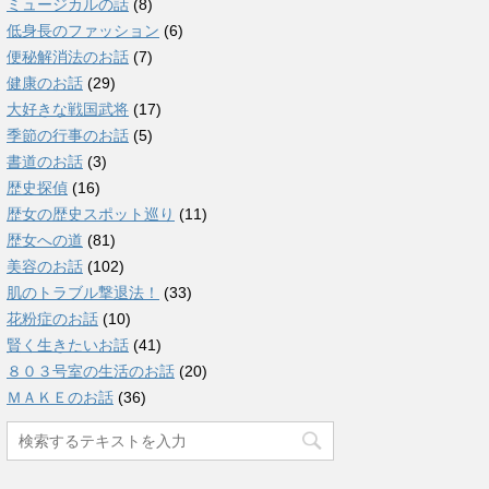
ミュージカルの話
(8)
低身長のファッション
(6)
便秘解消法のお話
(7)
健康のお話
(29)
大好きな戦国武将
(17)
季節の行事のお話
(5)
書道のお話
(3)
歴史探偵
(16)
歴女の歴史スポット巡り
(11)
歴女への道
(81)
美容のお話
(102)
肌のトラブル撃退法！
(33)
花粉症のお話
(10)
賢く生きたいお話
(41)
８０３号室の生活のお話
(20)
ＭＡＫＥのお話
(36)