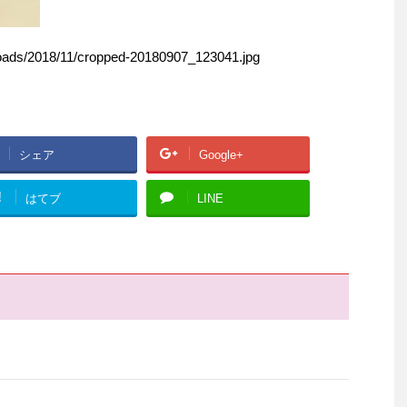
ploads/2018/11/cropped-20180907_123041.jpg
シェア
Google+
!
はてブ
LINE