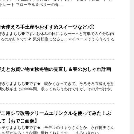
トレート フローラル＆ベリーの香 ...
歩★使える手土産やおすすめスイーツなど♪①
好きよよちち🐨です♪ お休みの日にふらーーっと電車で３０分以内
るのが好きです🎵 気分転換になるし、マイペースでうろうろする
替えとお買い物★秋冬物の見直し＆春のおしゃれ計画
好きなよよちち🐨です★ 暖かくなってきて、そろそろ衣替えを意
期の秋冬までの半年間、眠ってもらうわけですが、その片づけや、
でこ用シワ改善クリームエリンクルを使ってみた！ぷ
れて【おでこ画像】
ェチなよよちち🐨です★ モデルのりょうさんとか、永作博美さん
にお顔があるような顔に憧れております。 まるいきれい ...