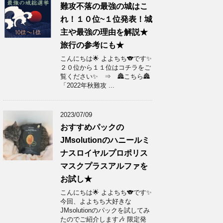
難攻不落の最強の城はこ
れ！１０位~１位発表！城
主や最強の理由を解説★
旅行の参考にも★
こんにちは🌟 よよちち🐨です✨
２０位から１１位はコチラをご
覧ください✨ ⇒ 🏯こちら🏯
「2022年秋難攻 ...
2023/07/09
おすすめパックの
JMsolutionのハニールミ
ナスロイヤルプロポリス
マスクプラスアルファを
お試し★
こんにちは🌟 よよちち🐨です✨
今回、よよちち大好きな
JMsolutionのパックを試してみ
たのでご紹介します🎶 限定発