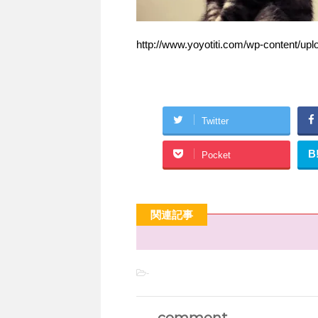
http://www.yoyotiti.com/wp-content/u
Twitter
B
Pocket
関連記事
-