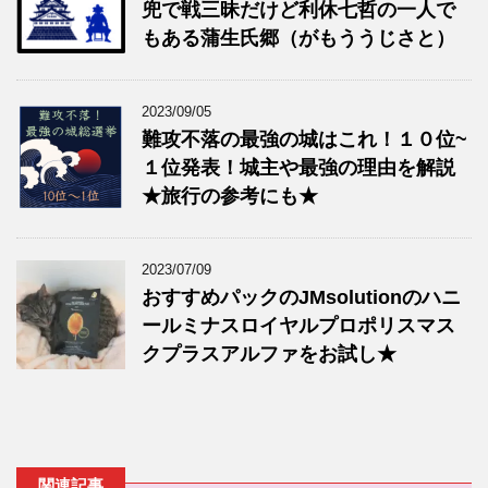
兜で戦三昧だけど利休七哲の一人で
もある蒲生氏郷（がもううじさと）
2023/09/05
難攻不落の最強の城はこれ！１０位~
１位発表！城主や最強の理由を解説
★旅行の参考にも★
2023/07/09
おすすめパックのJMsolutionのハニ
ールミナスロイヤルプロポリスマス
クプラスアルファをお試し★
関連記事