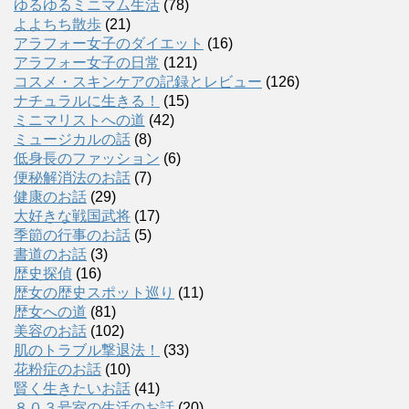
ゆるゆるミニマム生活
(78)
よよちち散歩
(21)
アラフォー女子のダイエット
(16)
アラフォー女子の日常
(121)
コスメ・スキンケアの記録とレビュー
(126)
ナチュラルに生きる！
(15)
ミニマリストへの道
(42)
ミュージカルの話
(8)
低身長のファッション
(6)
便秘解消法のお話
(7)
健康のお話
(29)
大好きな戦国武将
(17)
季節の行事のお話
(5)
書道のお話
(3)
歴史探偵
(16)
歴女の歴史スポット巡り
(11)
歴女への道
(81)
美容のお話
(102)
肌のトラブル撃退法！
(33)
花粉症のお話
(10)
賢く生きたいお話
(41)
８０３号室の生活のお話
(20)