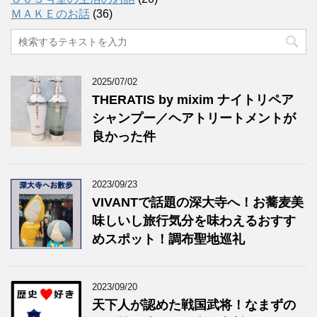
ＭＡＫＥのお話
(36)
2025/07/02
THERATIS by mixim ナイトリペア
シャンプー／ヘアトリートメントが
良かった件
2023/09/23
VIVANTで話題の深大寺へ！お蕎麦美
味しいし旅行気分を味わえるおすす
めスポット！調布聖地巡礼
2023/09/20
天下人が認めた戦国武将！なまずの