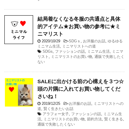
結局着なくなる冬服の共通点と具体
的アイテム★お買い物の参考に★ミ
ニマリスト
2020/10/29
-
SDGｓ
,
お洋服のお話
,
ゆるゆる
ミニマム生活
,
ミニマリストへの道
SDGs
,
ファッションの話
,
ミニマム生活
,
ミニマ
リスト
,
ミニマリストのお買い物
,
通販で失敗したく
ない
SALEに出かける前の心構えを３つ☆
頭の片隅に入れてお買い物してくだ
さいね！
2019/12/25
-
お洋服のお話
,
ミニマリストへの
道
,
賢く生きたいお話
アラフォー女子
,
ファッションの話
,
ミニマム生
活
,
ミニマリストのお買い物
,
節約方法
,
賢く生きる
,
通販で失敗したくない