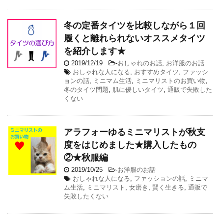
冬の定番タイツを比較しながら１回
履くと離れられないオススメタイツ
を紹介します★
2019/12/19
-
おしゃれのお話
,
お洋服のお話
おしゃれな人になる
,
おすすめタイツ
,
ファッシ
ョンの話
,
ミニマム生活
,
ミニマリストのお買い物
,
冬のタイツ問題
,
肌に優しいタイツ
,
通販で失敗した
くない
アラフォーゆるミニマリストが秋支
度をはじめました★購入したもの
②★秋服編
2019/10/25
-
お洋服のお話
おしゃれな人になる
,
ファッションの話
,
ミニマ
ム生活
,
ミニマリスト
,
女磨き
,
賢く生きる
,
通販で
失敗したくない