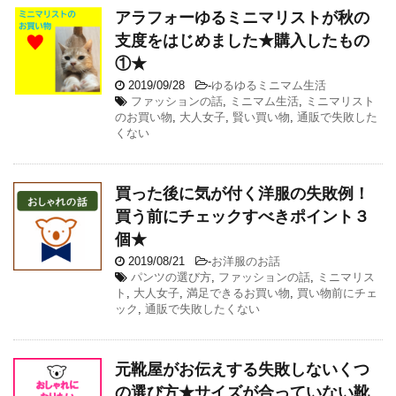
アラフォーゆるミニマリストが秋の
支度をはじめました★購入したもの
①★
2019/09/28
-
ゆるゆるミニマム生活
ファッションの話
,
ミニマム生活
,
ミニマリスト
のお買い物
,
大人女子
,
賢い買い物
,
通販で失敗した
くない
買った後に気が付く洋服の失敗例！
買う前にチェックすべきポイント３
個★
2019/08/21
-
お洋服のお話
パンツの選び方
,
ファッションの話
,
ミニマリス
ト
,
大人女子
,
満足できるお買い物
,
買い物前にチェ
ック
,
通販で失敗したくない
元靴屋がお伝えする失敗しないくつ
の選び方★サイズが合っていない靴