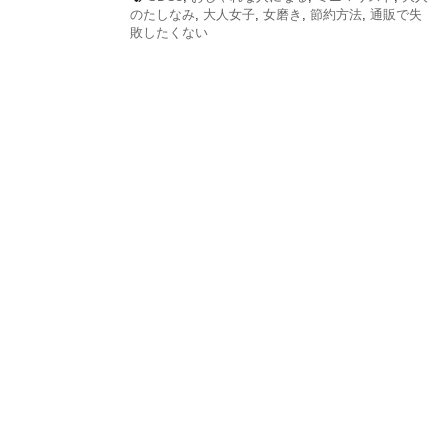
のたしなみ
,
大人女子
,
女磨き
,
節約方法
,
通販で失
敗したくない