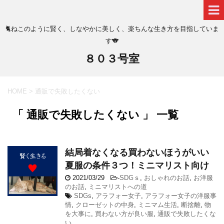
🐈ねこのように賢く、しなやかに美しく、楽ちんな生き方を目指していま
す🐨
８０３号室
HOME
>
通販で失敗したくない
「 通販で失敗したくない 」 一覧
結局着なくなる買わないほうがいい
夏服の条件３つ！ミニマリスト向け
2021/03/29
-
SDGｓ
,
おしゃれのお話
,
お洋服
のお話
,
ミニマリストへの道
SDGs
,
アラフォー女子
,
アラフォー女子の洋服事
情
,
クローゼットの中身
,
ミニマム生活
,
断捨離
,
物
を大事に
,
買わない方が良い服
,
通販で失敗したくな
い