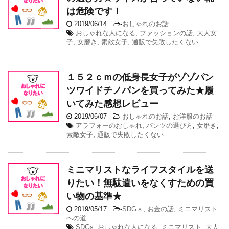
は危険です！
2019/06/14
-
おしゃれのお話
おしゃれな人になる
,
ファッションの話
,
大人女
子
,
女磨き
,
素敵女子
,
通販で失敗したくない
１５２ｃｍの低身長女子がゾゾパン
ツワイドチノパンを買ってみた★履
いてみた感想レビュー
2019/06/07
-
おしゃれのお話
,
お洋服のお話
アラフォーのおしゃれ
,
パンツの選び方
,
女磨き
,
素敵女子
,
通販で失敗したくない
ミニマリストなライフスタイルを送
りたい！無駄遣いをなくすための買
い物の基準★
2019/05/17
-
SDGｓ
,
お金の話
,
ミニマリスト
への道
SDGs
,
おしゃれな人になる
,
ミニマリスト
,
大人