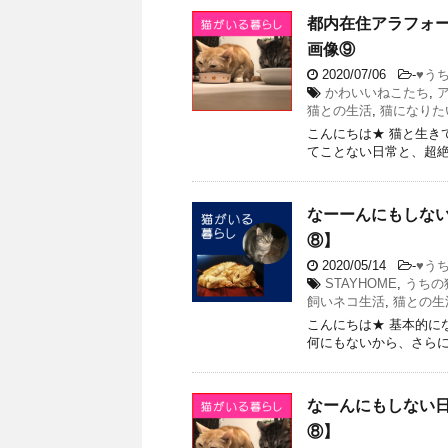
都内在住アラフォ
画像⑨
2020/07/06
-
♥う
かわいいねこたち
,
猫との生活
,
猫になりた
こんにちは★ 猫と生き
てことない日常と、超絶か
なーーんにもしな
⑧】
2020/05/14
-
♥う
STAYHOME
,
うちの
飼いネコ生活
,
猫との生
こんにちは★ 基本的にな
何にもないから、さらに
なーんにもしない
⑧】