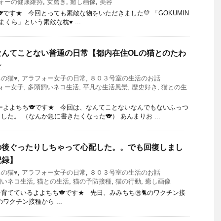
ォーの健康維持
,
女磨き
,
癒し画像
,
美容
です★ 今回とっても素敵な物をいただきました💛 「GOKUMIN
まくら」という素敵な枕♥ ...
なんてことない普通の日常【都内在住OLの猫とのたわ
★
ちの猫♥
,
アラフォー女子の日常
,
８０３号室の生活のお話
ォー女子
,
多頭飼いネコ生活
,
平凡な生活風景
,
歴史好き
,
猫との生
ーよよちち🐨です★ 今回は、なんてことないなんでもないふっつ
た。 （なんか急に書きたくなった🐨） あんまりお ...
の後ぐったりしちゃって心配した。。でも回復しまし
記録】
ちの猫♥
,
アラフォー女子の日常
,
８０３号室の生活のお話
飼いネコ生活
,
猫との生活
,
猫の予防接種
,
猫の行動
,
癒し画像
を育てているよよちち🐨です★ 先日、みみちち㊚🐈のワクチン接
ワクチン接種から ...