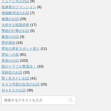
ミュージカルの話
(8)
低身長のファッション
(6)
便秘解消法のお話
(7)
健康のお話
(29)
大好きな戦国武将
(17)
季節の行事のお話
(5)
書道のお話
(3)
歴史探偵
(16)
歴女の歴史スポット巡り
(11)
歴女への道
(81)
美容のお話
(102)
肌のトラブル撃退法！
(33)
花粉症のお話
(10)
賢く生きたいお話
(41)
８０３号室の生活のお話
(20)
ＭＡＫＥのお話
(36)