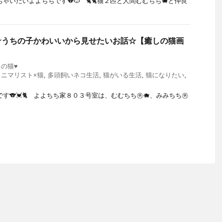
ゃいたいよよちちです🐨🐱 🐈🐈猫２匹と人間むむちち🐗と仲良
★うちの子かわいいから見せたいお話☆【癒しの猫画
ちの猫♥
ミニマリスト×猫
,
多頭飼いネコ生活
,
猫がいる生活
,
猫になりたい
,
す🐨💓🐈 よよちち家８０３号室は、むむちち㊚🐗、みみちち㊚