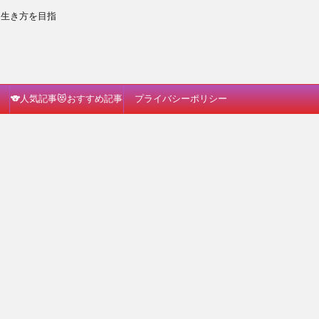
な生き方を目指
🐨人気記事😻おすすめ記事
プライバシーポリシー
🐗読んでみて🐈🎵