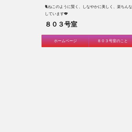
🐈ねこのように賢く、しなやかに美しく、楽ちん
しています🐨
８０３号室
ホームページ
８０３号室のこと