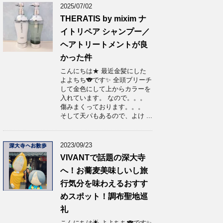
2025/07/02
THERATIS by mixim ナ
イトリペア シャンプー／
ヘアトリートメントが良
かった件
こんにちは★ 最近金髪にした
よよちち🐨です✨ 全頭ブリーチ
して金色にして上からカラーを
入れています。 なので。。。
傷みまくっております。。。
そして天パもあるので、よけ ...
2023/09/23
VIVANTで話題の深大寺
へ！お蕎麦美味しいし旅
行気分を味わえるおすす
めスポット！調布聖地巡
礼
こんにちは🌟 よよちち🐨です✨