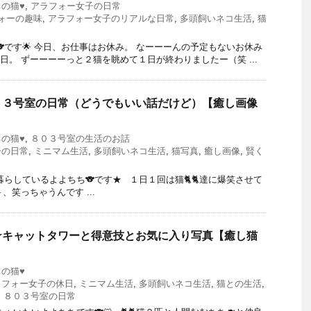
ちの猫♥
,
アラフォー女子の日常
ォーの趣味
,
アラフォー女子のリアルな日常
,
多頭飼いネコ生活
,
猫
🐨です🌟 今日、お仕事はお休み。 なーーーんの予定もないお休み
な１日。 ずーーーーっと２猫を眺めて１日が終わりましたー（笑 ...
０３号室の日常（どうでもいい話だけど）【癒し画像
ちの猫♥
,
８０３号室の生活のお話
ーの日常
,
ミニマム生活
,
多頭飼いネコ生活
,
猫写真
,
癒し画像
,
賢く
暮らしているよよちち🐨です★ １日１回は猫🐈🐈達に爆笑させて
、笑っちゃうんです ...
★キャットタワーと得意技とお気に入り写真【癒し猫
ちの猫♥
ラフォー女子の休日
,
ミニマム生活
,
多頭飼いネコ生活
,
猫との生活
,
,
８０３号室の日常