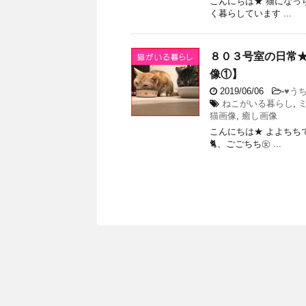
こんにちは★ 猫になっち
く暮らしています ...
８０３号室の日常
像①】
2019/06/06
-
♥う
ねこがいる暮らし
,
猫画像
,
癒し画像
こんにちは★ よよちちで
🐈、ごごちち㊛ ...