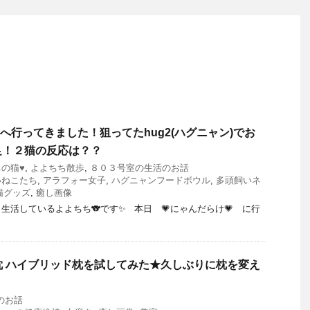
11へ行ってきました！狙ってたhug2(ハグニャン)でお
足！２猫の反応は？？
ちの猫♥
,
よよちち散歩
,
８０３号室の生活のお話
いねこたち
,
アラフォー女子
,
ハグニャンフードボウル
,
多頭飼いネ
猫グッズ
,
癒し画像
と生活しているよよちち🐨です✨ 本日 💗にゃんだらけ💗 に行
反発枕 ハイブリッド枕を試してみた★久しぶりに枕を変え
のお話