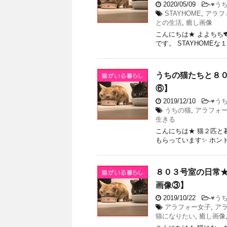
2020/05/09
-
♥う
STAYHOME
,
アラフ
との生活
,
癒し画像
こんにちは★ よよちち
です。 STAYHOME
うちの猫たちと８
⑥】
2019/12/10
-
♥う
うちの猫
,
アラフォ
生きる
こんにちは★ 猫２匹と
もらっています✨ ホント
８０３号室の日常
画像③】
2019/10/22
-
♥う
アラフォー女子
,
ア
猫になりたい
,
癒し画像