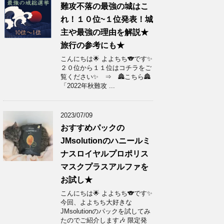
難攻不落の最強の城はこ
れ！１０位~１位発表！城
主や最強の理由を解説★
旅行の参考にも★
こんにちは🌟 よよちち🐨です✨
２０位から１１位はコチラをご
覧ください✨ ⇒ 🏯こちら🏯
「2022年秋難攻 ...
2023/07/09
おすすめパックの
JMsolutionのハニールミ
ナスロイヤルプロポリス
マスクプラスアルファを
お試し★
こんにちは🌟 よよちち🐨です✨
今回、よよちち大好きな
JMsolutionのパックを試してみ
たのでご紹介します🎶 限定発