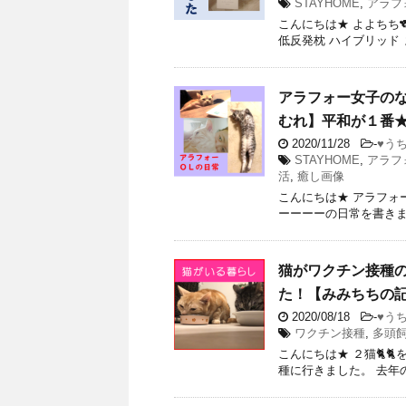
STAYHOME
,
アラフ
こんにちは★ よよちち
低反発枕 ハイブリッド 
アラフォー女子の
むれ】平和が１番
2020/11/28
-
♥う
STAYHOME
,
アラフ
活
,
癒し画像
こんにちは★ アラフォ
ーーーーの日常を書きまし
猫がワクチン接種
た！【みみちちの
2020/08/18
-
♥う
ワクチン接種
,
多頭
こんにちは★ ２猫🐈
種に行きました。 去年の