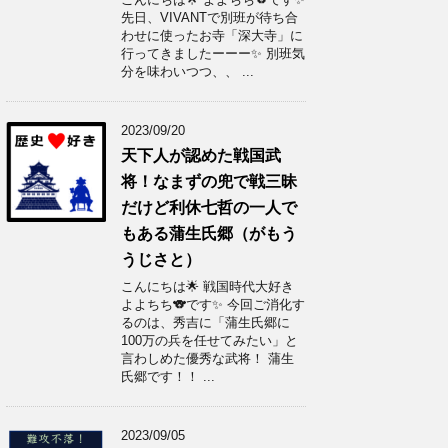
先日、VIVANTで別班が待ち合
わせに使ったお寺「深大寺」に
行ってきましたーーー✨ 別班気
分を味わいつつ、、 ...
2023/09/20
天下人が認めた戦国武
将！なまずの兜で戦三昧
だけど利休七哲の一人で
もある蒲生氏郷（がもう
うじさと）
こんにちは🌟 戦国時代大好き
よよちち🐨です✨ 今回ご消化す
るのは、秀吉に「蒲生氏郷に
100万の兵を任せてみたい」と
言わしめた優秀な武将！ 蒲生
氏郷です！！ ...
2023/09/05