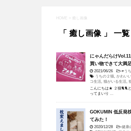
HOME
>
癒し画像
「 癒し画像 」 一覧
にゃんだらけVol.
買い物できて大満
2021/06/26
-
♥う
うちの２猫
,
かわい
コ生活
,
猫がいる生活
,
こんにちは★ ２猫🐈
ってまいり ...
GOKUMIN 低
てみた！
2020/12/28
-
健康