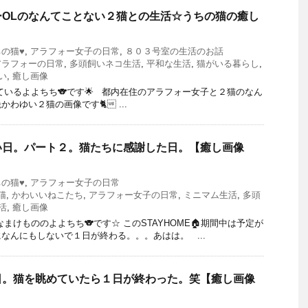
ーOLのなんてことない２猫との生活☆うちの猫の癒し
ちの猫♥
,
アラフォー女子の日常
,
８０３号室の生活のお話
アラフォーの日常
,
多頭飼いネコ生活
,
平和な生活
,
猫がいる暮らし
,
い
,
癒し画像
ているよよちち🐨です🌟 都内在住のアラフォー女子と２猫のなん
わゆい２猫の画像です🐈 ...
い日。パート２。猫たちに感謝した日。【癒し画像
ちの猫♥
,
アラフォー女子の日常
猫
,
かわいいねこたち
,
アラフォー女子の日常
,
ミニマム生活
,
多頭
活
,
癒し画像
まけもののよよちち🐨です☆ このSTAYHOME🏠期間中は予定が
なんにもしないで１日が終わる。。。あはは。 ...
日。猫を眺めていたら１日が終わった。笑【癒し画像