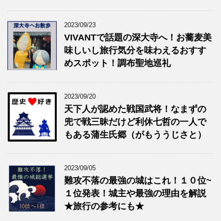
2023/09/23
VIVANTで話題の深大寺へ！お蕎麦美
味しいし旅行気分を味わえるおすす
めスポット！調布聖地巡礼
2023/09/20
天下人が認めた戦国武将！なまずの
兜で戦三昧だけど利休七哲の一人で
もある蒲生氏郷（がもううじさと）
2023/09/05
難攻不落の最強の城はこれ！１０位~
１位発表！城主や最強の理由を解説
★旅行の参考にも★