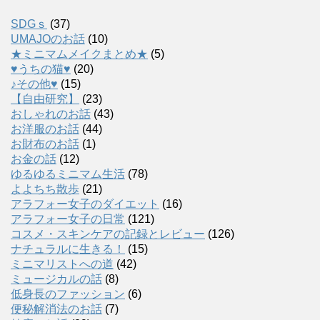
SDGｓ
(37)
UMAJOのお話
(10)
★ミニマムメイクまとめ★
(5)
♥うちの猫♥
(20)
♪その他♥
(15)
【自由研究】
(23)
おしゃれのお話
(43)
お洋服のお話
(44)
お財布のお話
(1)
お金の話
(12)
ゆるゆるミニマム生活
(78)
よよちち散歩
(21)
アラフォー女子のダイエット
(16)
アラフォー女子の日常
(121)
コスメ・スキンケアの記録とレビュー
(126)
ナチュラルに生きる！
(15)
ミニマリストへの道
(42)
ミュージカルの話
(8)
低身長のファッション
(6)
便秘解消法のお話
(7)