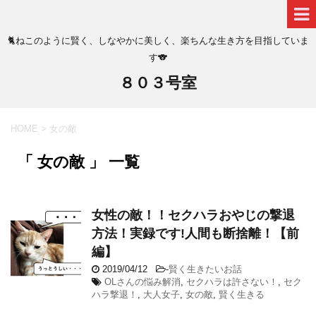
🐈ねこのように賢く、しなやかに美しく、楽ちんな生き方を目指していま
す🐨
８０３号室
HOME
>
女の敵
「 女の敵 」 一覧
女性の敵！！セクハラおやじの撃退
方法！実録です!人間も断捨離！【前
編】
2019/04/12
-
賢く生きたいお話
OLさんの悩み解消
,
セクハラは許さない！
,
セク
ハラ撃退！
,
大人女子
,
女の敵
,
賢く生きる