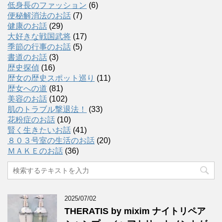
低身長のファッション
(6)
便秘解消法のお話
(7)
健康のお話
(29)
大好きな戦国武将
(17)
季節の行事のお話
(5)
書道のお話
(3)
歴史探偵
(16)
歴女の歴史スポット巡り
(11)
歴女への道
(81)
美容のお話
(102)
肌のトラブル撃退法！
(33)
花粉症のお話
(10)
賢く生きたいお話
(41)
８０３号室の生活のお話
(20)
ＭＡＫＥのお話
(36)
2025/07/02
THERATIS by mixim ナイトリペア