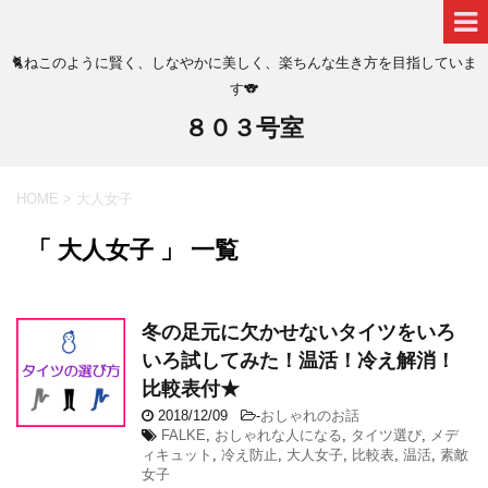
🐈ねこのように賢く、しなやかに美しく、楽ちんな生き方を目指していま
す🐨
８０３号室
HOME
>
大人女子
「 大人女子 」 一覧
冬の足元に欠かせないタイツをいろ
いろ試してみた！温活！冷え解消！
比較表付★
2018/12/09
-
おしゃれのお話
FALKE
,
おしゃれな人になる
,
タイツ選び
,
メデ
ィキュット
,
冷え防止
,
大人女子
,
比較表
,
温活
,
素敵
女子