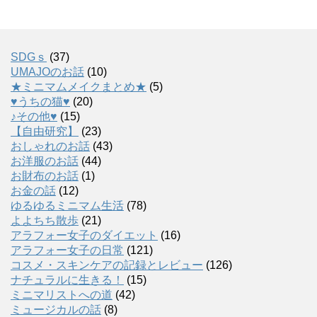
SDGｓ
(37)
UMAJOのお話
(10)
★ミニマムメイクまとめ★
(5)
♥うちの猫♥
(20)
♪その他♥
(15)
【自由研究】
(23)
おしゃれのお話
(43)
お洋服のお話
(44)
お財布のお話
(1)
お金の話
(12)
ゆるゆるミニマム生活
(78)
よよちち散歩
(21)
アラフォー女子のダイエット
(16)
アラフォー女子の日常
(121)
コスメ・スキンケアの記録とレビュー
(126)
ナチュラルに生きる！
(15)
ミニマリストへの道
(42)
ミュージカルの話
(8)