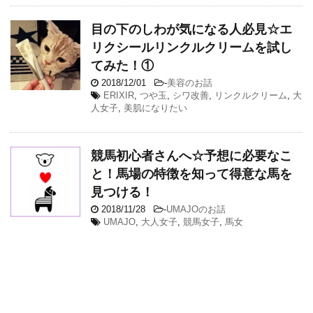
目の下のしわが気になる人必見☆エ
リクシールリンクルクリームを試し
てみた！①
2018/12/01
-
美容のお話
ERIXIR
,
つや玉
,
シワ改善
,
リンクルクリーム
,
大
人女子
,
美肌になりたい
競馬初心者さんへ☆予想に必要なこ
と！馬場の特徴を知って得意な馬を
見つける！
2018/11/28
-
UMAJOのお話
UMAJO
,
大人女子
,
競馬女子
,
馬女