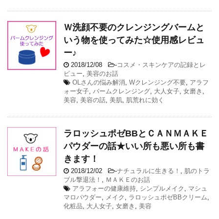
Ｗ洗顔不要のクレンジングバームと
いう物を使ってみた☆使用感レビュ
ー♪
2018/12/08
-
コスメ・スキンケアの記録とレ
ビュー
,
美容のお話
OLさんの悩み解消
,
Wクレンジング不要
,
アラフ
ォー女子
,
バームクレンジング
,
大人女子
,
女磨き
,
美容
,
美容の話
,
美肌
,
肌荒れに効く
ラロッシュポゼBBとＣＡＮＭＡＫＥ
パウダーの話★いい所も悪い所も書
きます！
2018/12/02
-
ナチュラルに生きる！
,
肌のトラ
ブル撃退法！
,
ＭＡＫＥのお話
アラフォーの健康維持
,
シンプルメイク
,
マシュ
マロパウダー
,
メイク
,
ラロッシュポゼBBクリーム
,
化粧品
,
大人女子
,
女磨き
,
美容