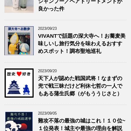
シャンプー／ヘアトリートメントが
良かった件
2023/09/23
VIVANTで話題の深大寺へ！お蕎麦美
味しいし旅行気分を味わえるおすす
めスポット！調布聖地巡礼
2023/09/20
天下人が認めた戦国武将！なまずの
兜で戦三昧だけど利休七哲の一人で
もある蒲生氏郷（がもううじさと）
2023/09/05
難攻不落の最強の城はこれ！１０位~
１位発表！城主や最強の理由を解説