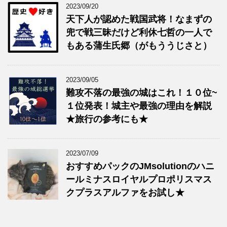
2023/09/20
天下人が認めた戦国武将！なまずの
兜で戦三昧だけど利休七哲の一人で
もある蒲生氏郷（がもううじさと）
2023/09/05
難攻不落の最強の城はこれ！１０位~
１位発表！城主や最強の理由を解説
★旅行の参考にも★
2023/07/09
おすすめパックのJMsolutionのハニ
ールミナスロイヤルプロポリスマス
クプラスアルファをお試し★