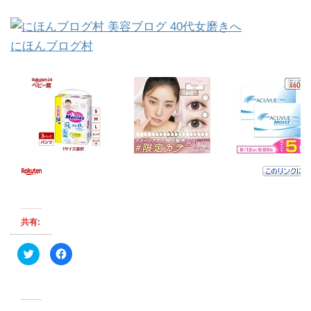
にほんブログ村
共有:
ク
F
リ
a
ッ
c
ク
e
し
b
て
o
T
o
w
k