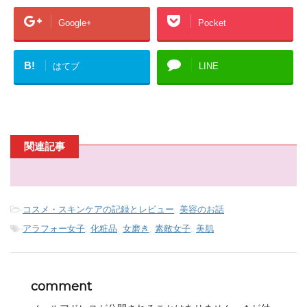
Google+
Pocket
B!
はてブ
LINE
関連記事
-
コスメ・スキンケアの記録とレビュー
,
美容のお話
-
アラフォー女子
,
化粧品
,
女磨き
,
素敵女子
,
美肌
comment