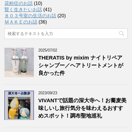
花粉症のお話
(10)
賢く生きたいお話
(41)
８０３号室の生活のお話
(20)
ＭＡＫＥのお話
(36)
2025/07/02
THERATIS by mixim ナイトリペア
シャンプー／ヘアトリートメントが
良かった件
2023/09/23
VIVANTで話題の深大寺へ！お蕎麦美
味しいし旅行気分を味わえるおすす
めスポット！調布聖地巡礼