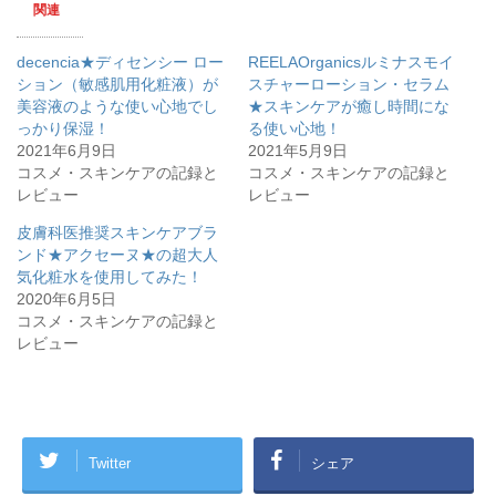
関連
i
で
t
共
t
有
e
す
decencia★ディセンシー ロー
REELAOrganicsルミナスモイ
r
る
で
に
ション（敏感肌用化粧液）が
スチャーローション・セラム
共
は
美容液のような使い心地でし
有
ク
★スキンケアが癒し時間にな
(
リ
っかり保湿！
る使い心地！
新
ッ
し
ク
2021年6月9日
2021年5月9日
い
し
コスメ・スキンケアの記録と
ウ
て
コスメ・スキンケアの記録と
ィ
く
レビュー
レビュー
ン
だ
ド
さ
ウ
い
皮膚科医推奨スキンケアブラ
で
(
開
新
ンド★アクセーヌ★の超大人
き
し
気化粧水を使用してみた！
ま
い
す
ウ
2020年6月5日
)
ィ
ン
コスメ・スキンケアの記録と
ド
レビュー
ウ
で
開
き
ま
す
)
Twitter
シェア