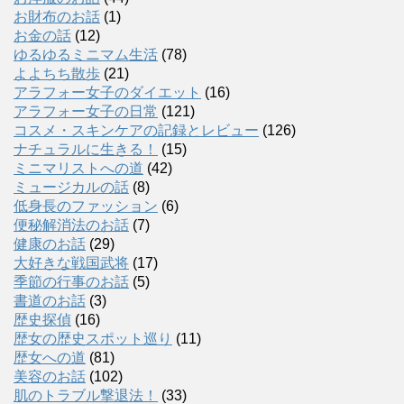
お財布のお話
(1)
お金の話
(12)
ゆるゆるミニマム生活
(78)
よよちち散歩
(21)
アラフォー女子のダイエット
(16)
アラフォー女子の日常
(121)
コスメ・スキンケアの記録とレビュー
(126)
ナチュラルに生きる！
(15)
ミニマリストへの道
(42)
ミュージカルの話
(8)
低身長のファッション
(6)
便秘解消法のお話
(7)
健康のお話
(29)
大好きな戦国武将
(17)
季節の行事のお話
(5)
書道のお話
(3)
歴史探偵
(16)
歴女の歴史スポット巡り
(11)
歴女への道
(81)
美容のお話
(102)
肌のトラブル撃退法！
(33)