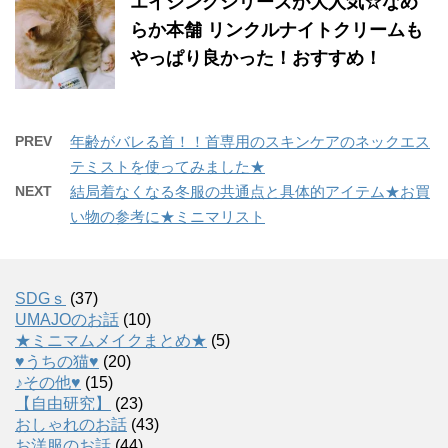
エイジングシリーズが大人気☆なめ
らか本舗 リンクルナイトクリームも
やっぱり良かった！おすすめ！
PREV
年齢がバレる首！！首専用のスキンケアのネックエス
テミストを使ってみました★
NEXT
結局着なくなる冬服の共通点と具体的アイテム★お買
い物の参考に★ミニマリスト
SDGｓ
(37)
UMAJOのお話
(10)
★ミニマムメイクまとめ★
(5)
♥うちの猫♥
(20)
♪その他♥
(15)
【自由研究】
(23)
おしゃれのお話
(43)
お洋服のお話
(44)