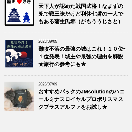
天下人が認めた戦国武将！なまずの
兜で戦三昧だけど利休七哲の一人で
もある蒲生氏郷（がもううじさと）
2023/09/05
難攻不落の最強の城はこれ！１０位~
１位発表！城主や最強の理由を解説
★旅行の参考にも★
2023/07/09
おすすめパックのJMsolutionのハニ
ールミナスロイヤルプロポリスマス
クプラスアルファをお試し★