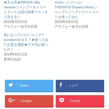
★大人気★DROAS silky
mixim（ミクシム）
r
る
で
に
cleanseシャンプー＆トリー
THERATIS Dreamy Moist シ
共
は
トメントは泥の効果でスッキ
有
ク
ャンプー／ヘアトリートメン
(
リ
リ洗える！
トを使ってみた
新
ッ
し
ク
2023年3月21日
2023年4月21日
い
し
アラフォー女子の日常
ウ
て
アラフォー女子の日常
ィ
く
ン
だ
気になっていたシャンプー
ド
さ
ウ
い
kurokamiをＧＥＴ★使ってみ
で
(
開
新
た正直な感想★アホ毛が減っ
き
し
たの！
ま
い
す
ウ
2019年9月12日
)
ィ
ン
美容のお話
ド
ウ
で
開
き
ま
す
)
Twitter
シェア
Google+
Pocket