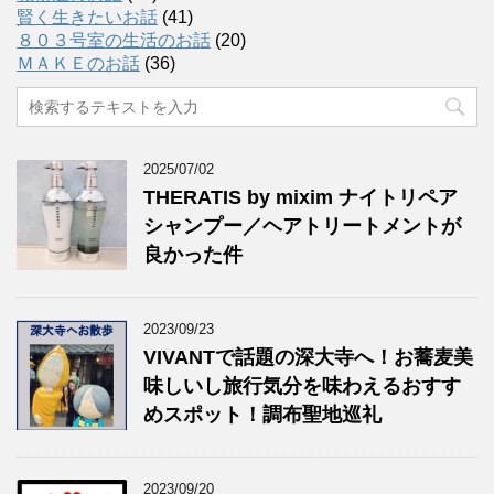
賢く生きたいお話
(41)
８０３号室の生活のお話
(20)
ＭＡＫＥのお話
(36)
2025/07/02
THERATIS by mixim ナイトリペア
シャンプー／ヘアトリートメントが
良かった件
2023/09/23
VIVANTで話題の深大寺へ！お蕎麦美
味しいし旅行気分を味わえるおすす
めスポット！調布聖地巡礼
2023/09/20