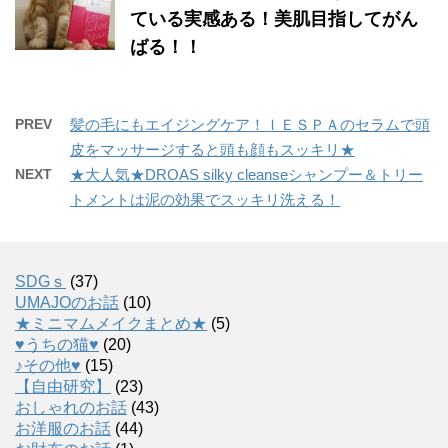
ている実感ある！美肌目指してがん
ばる！！
PREV
髪の毛にもエイジングケア！ＩＥＳＰＡのセラムで頭
皮をマッサージすると頭も顔もスッキリ★
NEXT
★大人気★DROAS silky cleanseシャンプー＆トリー
トメントは泥の効果でスッキリ洗える！
SDGｓ
(37)
UMAJOのお話
(10)
★ミニマムメイクまとめ★
(5)
♥うちの猫♥
(20)
♪その他♥
(15)
【自由研究】
(23)
おしゃれのお話
(43)
お洋服のお話
(44)