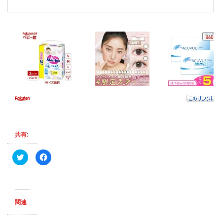
共有:
ク
F
リ
a
ッ
c
ク
e
し
b
て
o
T
o
w
k
関連
i
で
t
共
t
有
e
す