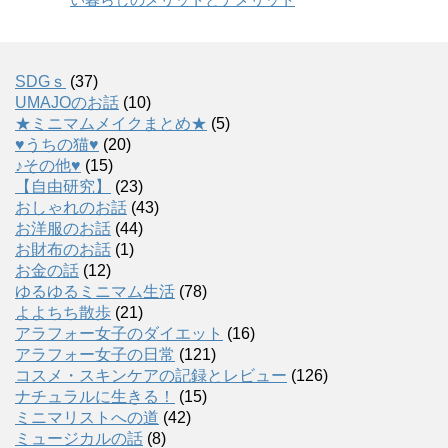
SDGｓ
(37)
UMAJOのお話
(10)
★ミニマムメイクまとめ★
(5)
♥うちの猫♥
(20)
♪その他♥
(15)
【自由研究】
(23)
おしゃれのお話
(43)
お洋服のお話
(44)
お財布のお話
(1)
お金の話
(12)
ゆるゆるミニマム生活
(78)
よよちち散歩
(21)
アラフォー女子のダイエット
(16)
アラフォー女子の日常
(121)
コスメ・スキンケアの記録とレビュー
(126)
ナチュラルに生きる！
(15)
ミニマリストへの道
(42)
ミュージカルの話
(8)