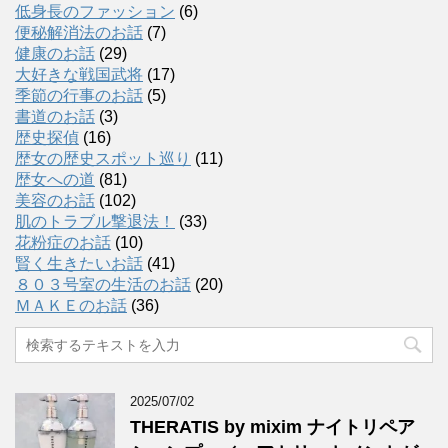
低身長のファッション
(6)
便秘解消法のお話
(7)
健康のお話
(29)
大好きな戦国武将
(17)
季節の行事のお話
(5)
書道のお話
(3)
歴史探偵
(16)
歴女の歴史スポット巡り
(11)
歴女への道
(81)
美容のお話
(102)
肌のトラブル撃退法！
(33)
花粉症のお話
(10)
賢く生きたいお話
(41)
８０３号室の生活のお話
(20)
ＭＡＫＥのお話
(36)
2025/07/02
THERATIS by mixim ナイトリペア