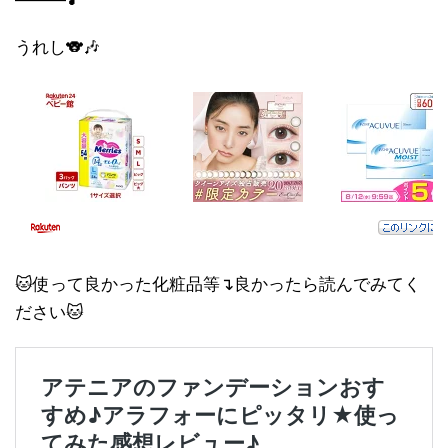
うれし🐨🎶
🐱使って良かった化粧品等↴良かったら読んでみてく
ださい🐱