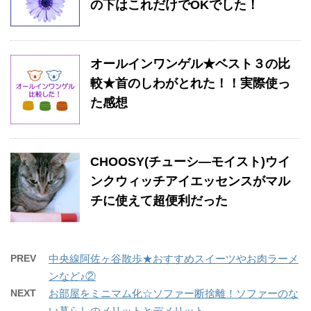
の下はこれだけでOKでした！
オールインワンゲル★ベスト３の比
較★首のしわがとれた！！実際使っ
た感想
CHOOSY(チューシ―モイスト)ウイ
ンクウィッチアイエッセンスがマル
チに使えて超便利だった
PREV
中央線阿佐ヶ谷散歩★おすすめスイーツやお肉ラーメ
ンなど♪②
NEXT
お部屋をミニマム化☆ソファー断捨離！ソファーのな
い暮らしのメリットとデメリット