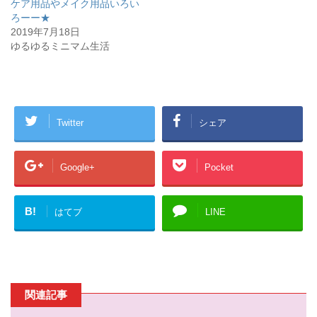
開
新
ケア用品やメイク用品いろい
き
し
ろーー★
ま
い
す
ウ
2019年7月18日
)
ィ
ン
ゆるゆるミニマム生活
ド
ウ
で
開
き
ま
す
)
Twitter
シェア
Google+
Pocket
B!
はてブ
LINE
関連記事