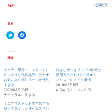
共有:
ク
F
リ
a
ッ
c
ク
e
し
b
て
o
T
o
w
k
関連
i
で
t
共
t
有
e
す
チュラル思考ミニマリストに
好きな色つきリップの比較と
r
る
で
に
ピッタリな化粧品見つけた★
活用方法☆1つで２役★ミニ
共
は
お気に入り精油リップが便利
有
ク
マリストのメイク事情
(
リ
すぎる！
2019年6月5日
新
ッ
し
ク
2020年3月23日
ゆるゆるミニマム生活
い
し
ナチュラルに生きる！
ウ
て
ィ
く
ン
だ
ミニマリストがおすすめする
ド
さ
ウ
い
買って良かった便利なスキン
で
(