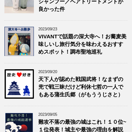
シャンプー／ヘアトリートメントが
良かった件
2023/09/23
VIVANTで話題の深大寺へ！お蕎麦美
味しいし旅行気分を味わえるおすす
めスポット！調布聖地巡礼
2023/09/20
天下人が認めた戦国武将！なまずの
兜で戦三昧だけど利休七哲の一人で
もある蒲生氏郷（がもううじさと）
2023/09/05
難攻不落の最強の城はこれ！１０位~
１位発表！城主や最強の理由を解説