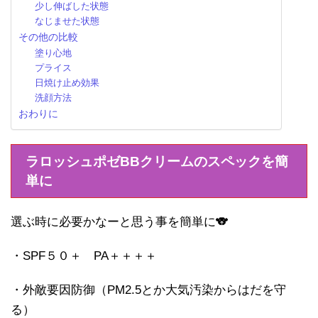
少し伸ばした状態
なじませた状態
その他の比較
塗り心地
プライス
日焼け止め効果
洗顔方法
おわりに
ラロッシュポゼBBクリームのスペックを簡
単に
選ぶ時に必要かなーと思う事を簡単に🐨
・SPF５０＋ PA＋＋＋＋
・外敵要因防御（PM2.5とか大気汚染からはだを守
る）