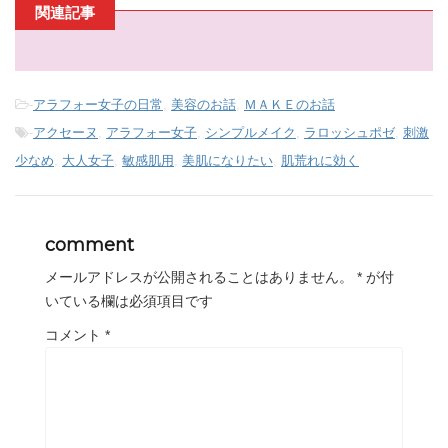
関連記事
-
アラフォー女子の日常
,
美容のお話
,
ＭＡＫＥのお話
-
アクセーヌ
,
アラフォー女子
,
シンプルメイク
,
ラロッシュポゼ
,
刺激
少なめ
,
大人女子
,
敏感肌用
,
美肌になりたい
,
肌荒れに効く
comment
メールアドレスが公開されることはありません。
*
が付
いている欄は必須項目です
コメント
*