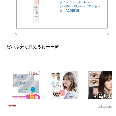
ライトヴェール＜R＞
SPF50+・PA++++（アクセー
ヌ ACSEINE）
↑だいぶ安く買えるねーー💓