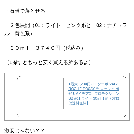
・石鹸で落とせる
・２色展開（01：ライト ピンク系と 02：ナチュラ
ル 黄色系）
・３０ｍｌ ３７４０円（税込み）
（↓探すともっと安く買える所あるよ）
●最大1,200円OFFクーポン●LA
ROCHE-POSAY ラ ロッシュ ポ
ゼ UVイデアXL プロテクション
BB #01 ライト 30ml【定形外郵
便送料無料】
激安じゃない？？