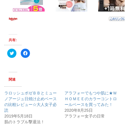
共有:
ク
F
リ
a
ッ
c
ク
e
し
b
て
o
T
o
w
k
関連
i
で
t
共
t
有
e
す
ラロッシュポゼＢＢとミュー
アラフォーでもつや肌に★Ｗ
r
る
で
に
ノアージュ日焼け止めベース
ＨＯＭＥＥのカラーコントロ
共
は
の比較レビュー☆大人女子必
有
ク
ールベースを買ってみた！
(
リ
読
2020年8月25日
新
ッ
し
ク
2019年5月18日
アラフォー女子の日常
い
し
肌のトラブル撃退法！
ウ
て
ィ
く
ン
だ