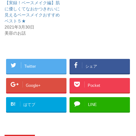
【実録！ベースメイク編】肌
ド
さ
ウ
い
に優しくてなおかつきれいに
で
(
開
新
見えるベースメイクおすすめ
き
し
ベスト５★
ま
い
す
ウ
2021年3月30日
)
ィ
ン
美容のお話
ド
ウ
で
開
き
ま
す
)
Twitter
シェア
Google+
Pocket
B!
はてブ
LINE