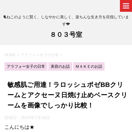
🐈ねこのように賢く、しなやかに美しく、楽ちんな生き方を目指していま
す🐨
８０３号室
HOME
>
アラフォー女子の日常
>
アラフォー女子の日常
美容のお話
ＭＡＫＥのお話
敏感肌ご用達！ラロッシュポゼBBクリ
ームとアクセーヌ日焼け止めベースクリ
ームを画像でしっかり比較！
投稿日：
2020年7月16日
こんにちは★