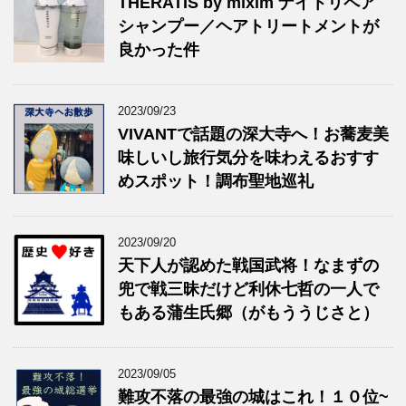
THERATIS by mixim ナイトリペア
シャンプー／ヘアトリートメントが
良かった件
2023/09/23
VIVANTで話題の深大寺へ！お蕎麦美
味しいし旅行気分を味わえるおすす
めスポット！調布聖地巡礼
2023/09/20
天下人が認めた戦国武将！なまずの
兜で戦三昧だけど利休七哲の一人で
もある蒲生氏郷（がもううじさと）
2023/09/05
難攻不落の最強の城はこれ！１０位~