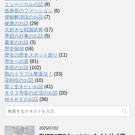
ミュージカルの話
(8)
低身長のファッション
(6)
便秘解消法のお話
(7)
健康のお話
(29)
大好きな戦国武将
(17)
季節の行事のお話
(5)
書道のお話
(3)
歴史探偵
(16)
歴女の歴史スポット巡り
(11)
歴女への道
(81)
美容のお話
(102)
肌のトラブル撃退法！
(33)
花粉症のお話
(10)
賢く生きたいお話
(41)
８０３号室の生活のお話
(20)
ＭＡＫＥのお話
(36)
2025/07/02