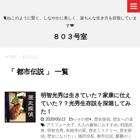
🐈ねこのように賢く、しなやかに美しく、楽ちんな生き方を目指していま
す🐨
８０３号室
HOME
>
都市伝説
「 都市伝説 」 一覧
明智光秀は生きていた？家康に仕え
ていた？？光秀生存説を深堀してみ
た！
2020/05/13
-
♪その他♥
,
歴史探偵
,
歴女への道
アラフォー女子
,
大人の趣味におすすめ
,
戦国武
将
,
明智光秀
,
本能寺の変
,
歴史ミステリー
,
歴史探
偵
,
歴女になりたい
,
織田信長
,
都市伝説
,
麒麟がく