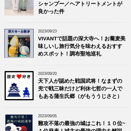
シャンプー／ヘアトリートメントが
良かった件
2023/09/23
VIVANTで話題の深大寺へ！お蕎麦美
味しいし旅行気分を味わえるおすす
めスポット！調布聖地巡礼
2023/09/20
天下人が認めた戦国武将！なまずの
兜で戦三昧だけど利休七哲の一人で
もある蒲生氏郷（がもううじさと）
2023/09/05
難攻不落の最強の城はこれ！１０位~
１位発表！城主や最強の理由を解説