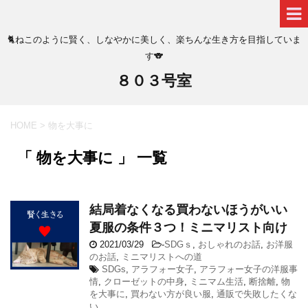
🐈ねこのように賢く、しなやかに美しく、楽ちんな生き方を目指していま
す🐨
８０３号室
HOME
>
物を大事に
「 物を大事に 」 一覧
結局着なくなる買わないほうがいい
夏服の条件３つ！ミニマリスト向け
2021/03/29
-
SDGｓ
,
おしゃれのお話
,
お洋服
のお話
,
ミニマリストへの道
SDGs
,
アラフォー女子
,
アラフォー女子の洋服事
情
,
クローゼットの中身
,
ミニマム生活
,
断捨離
,
物
を大事に
,
買わない方が良い服
,
通販で失敗したくな
い