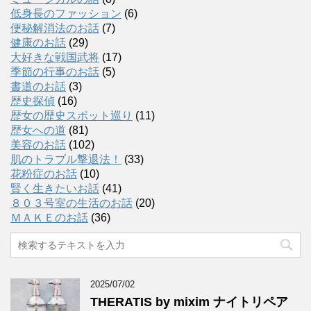
低身長のファッション
(6)
便秘解消法のお話
(7)
健康のお話
(29)
大好きな戦国武将
(17)
季節の行事のお話
(5)
書道のお話
(3)
歴史探偵
(16)
歴女の歴史スポット巡り
(11)
歴女への道
(81)
美容のお話
(102)
肌のトラブル撃退法！
(33)
花粉症のお話
(10)
賢く生きたいお話
(41)
８０３号室の生活のお話
(20)
ＭＡＫＥのお話
(36)
2025/07/02
THERATIS by mixim ナイトリペア