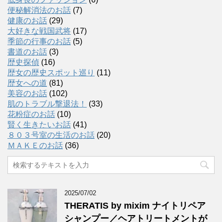
便秘解消法のお話
(7)
健康のお話
(29)
大好きな戦国武将
(17)
季節の行事のお話
(5)
書道のお話
(3)
歴史探偵
(16)
歴女の歴史スポット巡り
(11)
歴女への道
(81)
美容のお話
(102)
肌のトラブル撃退法！
(33)
花粉症のお話
(10)
賢く生きたいお話
(41)
８０３号室の生活のお話
(20)
ＭＡＫＥのお話
(36)
2025/07/02
THERATIS by mixim ナイトリペア
シャンプー／ヘアトリートメントが