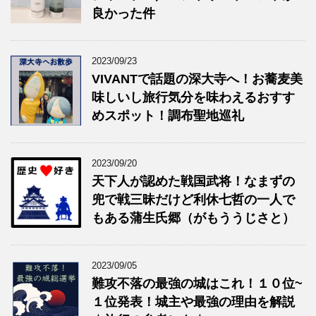
良かった件
2023/09/23
VIVANTで話題の深大寺へ！お蕎麦美
味しいし旅行気分を味わえるおすす
めスポット！調布聖地巡礼
2023/09/20
天下人が認めた戦国武将！なまずの
兜で戦三昧だけど利休七哲の一人で
もある蒲生氏郷（がもううじさと）
2023/09/05
難攻不落の最強の城はこれ！１０位~
１位発表！城主や最強の理由を解説