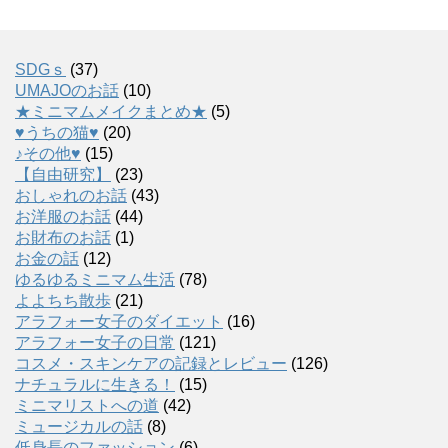
SDGｓ
(37)
UMAJOのお話
(10)
★ミニマムメイクまとめ★
(5)
♥うちの猫♥
(20)
♪その他♥
(15)
【自由研究】
(23)
おしゃれのお話
(43)
お洋服のお話
(44)
お財布のお話
(1)
お金の話
(12)
ゆるゆるミニマム生活
(78)
よよちち散歩
(21)
アラフォー女子のダイエット
(16)
アラフォー女子の日常
(121)
コスメ・スキンケアの記録とレビュー
(126)
ナチュラルに生きる！
(15)
ミニマリストへの道
(42)
ミュージカルの話
(8)
低身長のファッション
(6)