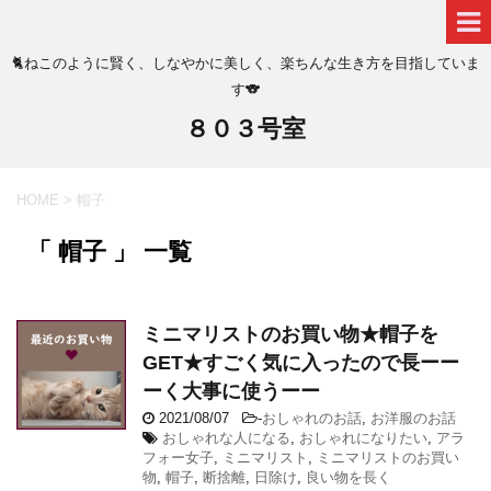
🐈ねこのように賢く、しなやかに美しく、楽ちんな生き方を目指していま
す🐨
８０３号室
HOME
>
帽子
「 帽子 」 一覧
ミニマリストのお買い物★帽子を
GET★すごく気に入ったので長ーー
ーく大事に使うーー
2021/08/07
-
おしゃれのお話
,
お洋服のお話
おしゃれな人になる
,
おしゃれになりたい
,
アラ
フォー女子
,
ミニマリスト
,
ミニマリストのお買い
物
,
帽子
,
断捨離
,
日除け
,
良い物を長く