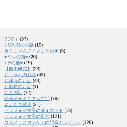
SDGｓ
(37)
UMAJOのお話
(10)
★ミニマムメイクまとめ★
(5)
♥うちの猫♥
(20)
♪その他♥
(15)
【自由研究】
(23)
おしゃれのお話
(43)
お洋服のお話
(44)
お財布のお話
(1)
お金の話
(12)
ゆるゆるミニマム生活
(78)
よよちち散歩
(21)
アラフォー女子のダイエット
(16)
アラフォー女子の日常
(121)
コスメ・スキンケアの記録とレビュー
(126)