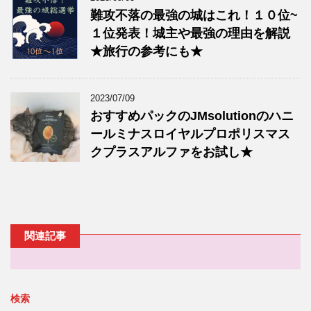
難攻不落の最強の城はこれ！１０位~
１位発表！城主や最強の理由を解説
★旅行の参考にも★
2023/07/09
おすすめパックのJMsolutionのハニ
ールミナスロイヤルプロポリスマス
クプラスアルファをお試し★
関連記事
検索