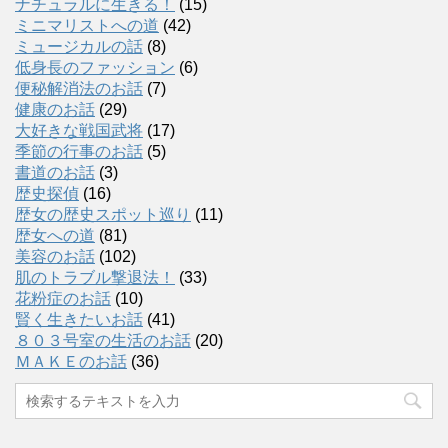
ナチュラルに生きる！
(15)
ミニマリストへの道
(42)
ミュージカルの話
(8)
低身長のファッション
(6)
便秘解消法のお話
(7)
健康のお話
(29)
大好きな戦国武将
(17)
季節の行事のお話
(5)
書道のお話
(3)
歴史探偵
(16)
歴女の歴史スポット巡り
(11)
歴女への道
(81)
美容のお話
(102)
肌のトラブル撃退法！
(33)
花粉症のお話
(10)
賢く生きたいお話
(41)
８０３号室の生活のお話
(20)
ＭＡＫＥのお話
(36)