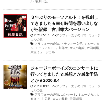
ル
,
観劇日記
３年ぶりのモーツアルト！を観劇し
てきました★幸せ時間を思い出しな
がら記録 古川雄大バージョン
2021/05/07
-
アラフォー女子の日常
,
ミュージ
カルの話
アラフォーの趣味
,
アラフォー女子
,
ミュージカ
ル
,
モーツアルト
,
古川雄大
,
大人の趣味
,
帝国劇場
,
東宝ミュージカル
ジャージーボーイズのコンサートに
行ってきました☆感想とか感染予防
とか★2020.8.4
2020/08/12
-
アラフォー女子の日常
,
ミュージ
カルの話
アラフォーの趣味
,
コンサート
,
ミュージカル大
好き
,
中川晃教
,
大人の趣味
,
帝国劇場