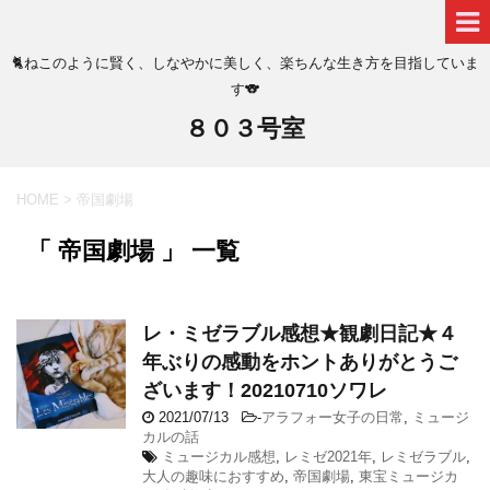
🐈ねこのように賢く、しなやかに美しく、楽ちんな生き方を目指していま
す🐨
８０３号室
HOME
>
帝国劇場
「 帝国劇場 」 一覧
レ・ミゼラブル感想★観劇日記★４
年ぶりの感動をホントありがとうご
ざいます！20210710ソワレ
2021/07/13
-
アラフォー女子の日常
,
ミュージ
カルの話
ミュージカル感想
,
レミゼ2021年
,
レミゼラブル
,
大人の趣味におすすめ
,
帝国劇場
,
東宝ミュージカ