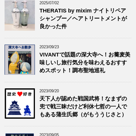
2025/07/02
THERATIS by mixim ナイトリペア
シャンプー／ヘアトリートメントが
良かった件
2023/09/23
VIVANTで話題の深大寺へ！お蕎麦美
味しいし旅行気分を味わえるおすす
めスポット！調布聖地巡礼
2023/09/20
天下人が認めた戦国武将！なまずの
兜で戦三昧だけど利休七哲の一人で
もある蒲生氏郷（がもううじさと）
2023/09/05