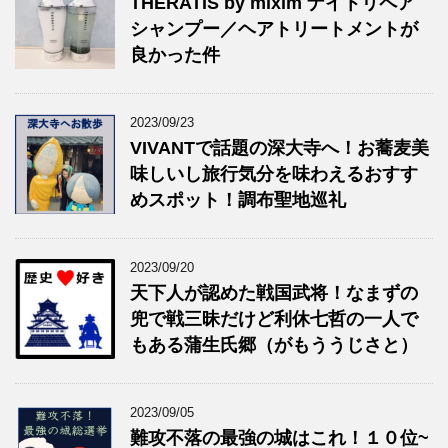
THERATIS by mixim ナイトリペア
シャンプー／ヘアトリートメントが
良かった件
2023/09/23
VIVANTで話題の深大寺へ！お蕎麦美
味しいし旅行気分を味わえるおすす
めスポット！調布聖地巡礼
2023/09/20
天下人が認めた戦国武将！なまずの
兜で戦三昧だけど利休七哲の一人で
もある蒲生氏郷（がもううじさと）
2023/09/05
難攻不落の最強の城はこれ！１０位~