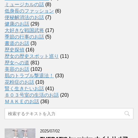
ミュージカルの話
(8)
低身長のファッション
(6)
便秘解消法のお話
(7)
健康のお話
(29)
大好きな戦国武将
(17)
季節の行事のお話
(5)
書道のお話
(3)
歴史探偵
(16)
歴女の歴史スポット巡り
(11)
歴女への道
(81)
美容のお話
(102)
肌のトラブル撃退法！
(33)
花粉症のお話
(10)
賢く生きたいお話
(41)
８０３号室の生活のお話
(20)
ＭＡＫＥのお話
(36)
2025/07/02