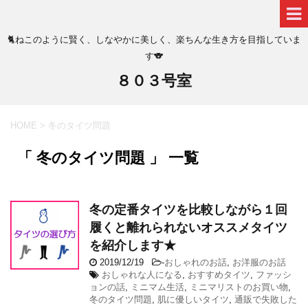
🐈ねこのように賢く、しなやかに美しく、楽ちんな生き方を目指していま
す🐨
８０３号室
HOME
>
冬のタイツ問題
「 冬のタイツ問題 」 一覧
冬の定番タイツを比較しながら１回
履くと離れられないオススメタイツ
を紹介します★
2019/12/19
-
おしゃれのお話
,
お洋服のお話
おしゃれな人になる
,
おすすめタイツ
,
ファッシ
ョンの話
,
ミニマム生活
,
ミニマリストのお買い物
,
冬のタイツ問題
,
肌に優しいタイツ
,
通販で失敗した