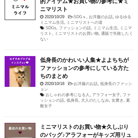
的アイテム★お買い物の参考に★ミ
ニマリスト
2020/10/29
-
SDGｓ
,
お洋服のお話
,
ゆるゆる
ミニマム生活
,
ミニマリストへの道
SDGs
,
ファッションの話
,
ミニマム生活
,
ミニマ
リスト
,
ミニマリストのお買い物
,
通販で失敗したく
ない
低身長のかわいい人集★よよちちが
ファッションの参考にしている方た
ちのまとめ
2020/10/18
-
お洋服のお話
,
低身長のファッシ
ョン
おしゃれの参考になる人
,
アラフォー女子
,
ファ
ッションの話
,
低身長
,
大人のたしなみ
,
女磨き
,
素
敵女子
ミニマリストのお買い物★久しぶり
のバッグ♪アラフォーがキッズ用リュ