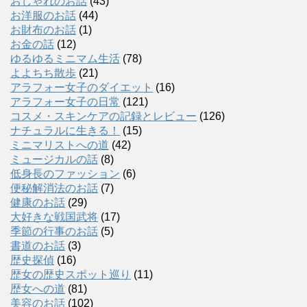
おしゃれのお話
(43)
お洋服のお話
(44)
お財布のお話
(1)
お金の話
(12)
ゆるゆるミニマム生活
(78)
よよちち散歩
(21)
アラフォー女子のダイエット
(16)
アラフォー女子の日常
(121)
コスメ・スキンケアの記録とレビュー
(126)
ナチュラルに生きる！
(15)
ミニマリストへの道
(42)
ミュージカルの話
(8)
低身長のファッション
(6)
便秘解消法のお話
(7)
健康のお話
(29)
大好きな戦国武将
(17)
季節の行事のお話
(5)
書道のお話
(3)
歴史探偵
(16)
歴女の歴史スポット巡り
(11)
歴女への道
(81)
美容のお話
(102)