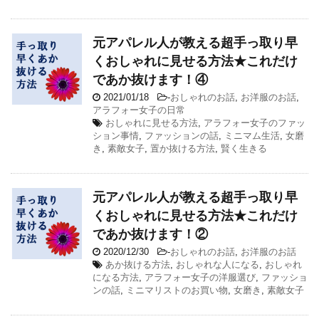
元アパレル人が教える超手っ取り早
くおしゃれに見せる方法★これだけ
であか抜けます！④
2021/01/18
-
おしゃれのお話
,
お洋服のお話
,
アラフォー女子の日常
おしゃれに見せる方法
,
アラフォー女子のファッ
ション事情
,
ファッションの話
,
ミニマム生活
,
女磨
き
,
素敵女子
,
置か抜ける方法
,
賢く生きる
元アパレル人が教える超手っ取り早
くおしゃれに見せる方法★これだけ
であか抜けます！②
2020/12/30
-
おしゃれのお話
,
お洋服のお話
あか抜ける方法
,
おしゃれな人になる
,
おしゃれ
になる方法
,
アラフォー女子の洋服選び
,
ファッショ
ンの話
,
ミニマリストのお買い物
,
女磨き
,
素敵女子