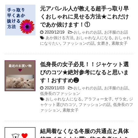
元アパレル人が教える超手っ取り早
くおしゃれに見せる方法★これだけ
であか抜けます！①
2020/12/19
-
おしゃれのお話
,
お洋服のお話
あか抜ける方法
,
おしゃれな人になる
,
おしゃれ
になりたい
,
ファッションの話
,
女磨き
,
素敵女子
低身長の女子必見！！ジャケット選
びのコツ★絶対参考になると思いま
す！おすすめ❷
2020/11/03
-
おしゃれのお話
,
お洋服のお話
,
低身長のファッション
おしゃれな人になる
,
アラフォー女子
,
ザラ女
,
ジ
ャケット選びのコツ
,
ファッションの話
,
低身長のフ
ァッション
,
素敵女子
結局着なくなる冬服の共通点と具体