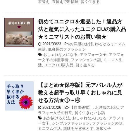
衣替え
,
衣替えで断捨離
,
賢く生きる
初めてユニクロを返品した！返品方
法と超気に入ったユニクロUの購入品
★ミニマリストのお買い物★
2021/03/23
-
お洋服のお話
,
ゆるゆるミニマム
生活
,
低身長のファッション
おしゃれな人になる
,
アラフォー女子
,
アラフォ
ー女子の洋服事情
,
ファッションの話
,
ミニマム生
活
,
ユニクロU購入品
,
賢く生きる
【まとめ★保存版】元アパレル人が
教える超手っ取り早くおしゃれに見
せる方法★①～④
2021/01/26
-
【自由研究】
,
お洋服のお話
,
ア
ラフォー女子の日常
,
賢く生きたいお話
あか抜ける方法
,
おしゃれな人になる
,
アラフォ
ー女子
,
シンプルファッション
,
ファッションの話
,
ミニマム生活
,
無駄をそぎ落とす
,
素敵女子