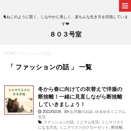
🐈ねこのように賢く、しなやかに美しく、楽ちんな生き方を目指していま
す🐨
８０３号室
HOME
>
ファッションの話
「 ファッションの話 」 一覧
冬から春に向けての衣替えで洋服の
断捨離！一緒に見直しながら断捨離
していきましょう！
2022/02/26
-
お洋服のお話
,
ゆるゆるミニマム
生活
ファッションの話
,
ミニマム生活
,
ミニマリスト
になる方法
,
ミニマリストのクローゼット
,
断捨離
,