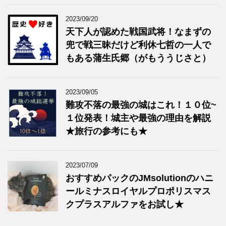
2023/09/20
天下人が認めた戦国武将！なまずの
兜で戦三昧だけど利休七哲の一人で
もある蒲生氏郷（がもううじさと）
2023/09/05
難攻不落の最強の城はこれ！１０位~
１位発表！城主や最強の理由を解説
★旅行の参考にも★
2023/07/09
おすすめパックのJMsolutionのハニ
ールミナスロイヤルプロポリスマス
クプラスアルファをお試し★