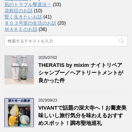
肌のトラブル撃退法！
(33)
花粉症のお話
(10)
賢く生きたいお話
(41)
８０３号室の生活のお話
(20)
ＭＡＫＥのお話
(36)
2025/07/02
THERATIS by mixim ナイトリペア
シャンプー／ヘアトリートメントが
良かった件
2023/09/23
VIVANTで話題の深大寺へ！お蕎麦美
味しいし旅行気分を味わえるおすす
めスポット！調布聖地巡礼