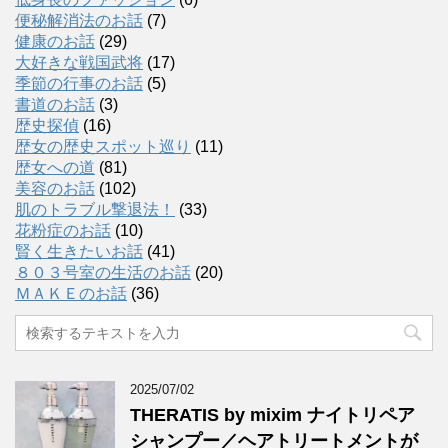
便秘解消法のお話
(7)
健康のお話
(29)
大好きな戦国武将
(17)
季節の行事のお話
(5)
書道のお話
(3)
歴史探偵
(16)
歴女の歴史スポット巡り
(11)
歴女への道
(81)
美容のお話
(102)
肌のトラブル撃退法！
(33)
花粉症のお話
(10)
賢く生きたいお話
(41)
８０３号室の生活のお話
(20)
ＭＡＫＥのお話
(36)
2025/07/02
THERATIS by mixim ナイトリペア
シャンプー／ヘアトリートメントが