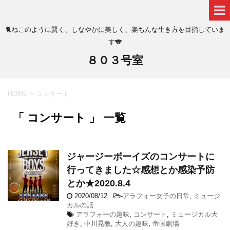
🐈ねこのように賢く、しなやかに美しく、楽ちんな生き方を目指していま
す🐨
８０３号室
HOME
>
コンサート
「 コンサート 」 一覧
ジャージーボーイズのコンサートに
行ってきました☆感想とか感染予防
とか★2020.8.4
2020/08/12
-
アラフォー女子の日常
,
ミュージ
カルの話
アラフォーの趣味
,
コンサート
,
ミュージカル大
好き
,
中川晃教
,
大人の趣味
,
帝国劇場