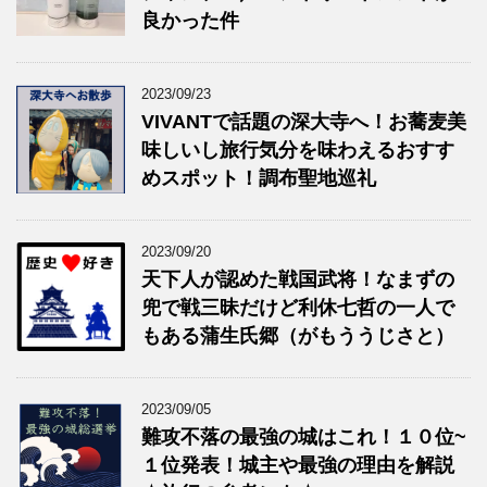
良かった件
2023/09/23
VIVANTで話題の深大寺へ！お蕎麦美
味しいし旅行気分を味わえるおすす
めスポット！調布聖地巡礼
2023/09/20
天下人が認めた戦国武将！なまずの
兜で戦三昧だけど利休七哲の一人で
もある蒲生氏郷（がもううじさと）
2023/09/05
難攻不落の最強の城はこれ！１０位~
１位発表！城主や最強の理由を解説