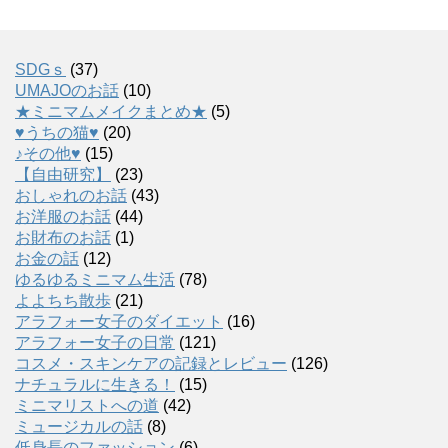
SDGｓ
(37)
UMAJOのお話
(10)
★ミニマムメイクまとめ★
(5)
♥うちの猫♥
(20)
♪その他♥
(15)
【自由研究】
(23)
おしゃれのお話
(43)
お洋服のお話
(44)
お財布のお話
(1)
お金の話
(12)
ゆるゆるミニマム生活
(78)
よよちち散歩
(21)
アラフォー女子のダイエット
(16)
アラフォー女子の日常
(121)
コスメ・スキンケアの記録とレビュー
(126)
ナチュラルに生きる！
(15)
ミニマリストへの道
(42)
ミュージカルの話
(8)
低身長のファッション
(6)