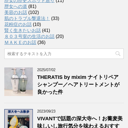
歴女の歴史スポット巡り
(11)
歴女への道
(81)
美容のお話
(102)
肌のトラブル撃退法！
(33)
花粉症のお話
(10)
賢く生きたいお話
(41)
８０３号室の生活のお話
(20)
ＭＡＫＥのお話
(36)
2025/07/02
THERATIS by mixim ナイトリペア
シャンプー／ヘアトリートメントが
良かった件
2023/09/23
VIVANTで話題の深大寺へ！お蕎麦美
味しいし旅行気分を味わえるおすす