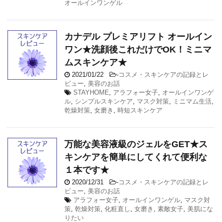
オールインワンゲル
カナデル プレミアリフト オールイン
ワン★洗顔後これだけでOK！ミニマ
ムスキンケア★
2021/01/22
-
コスメ・スキンケアの記録とレ
ビュー
,
美容のお話
STAYHOME
,
アラフォー女子
,
オールインワンゲ
ル
,
シンプルスキンケア
,
マスク対策
,
ミニマム生活
,
乾燥対策
,
女磨き
,
時短スキンケア
万能な美容液級のジェルをGET★ス
キンケアを簡単にしてくれて便利な
１本です★
2020/12/31
-
コスメ・スキンケアの記録とレ
ビュー
,
美容のお話
アラフォー女子
,
オールインワンゲル
,
マスク対
策
,
乾燥対策
,
化粧直し
,
女磨き
,
素敵女子
,
美肌にな
りたい