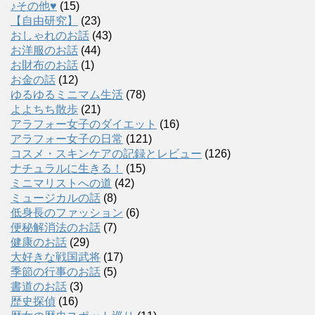
♪その他♥
(15)
【自由研究】
(23)
おしゃれのお話
(43)
お洋服のお話
(44)
お財布のお話
(1)
お金の話
(12)
ゆるゆるミニマム生活
(78)
よよちち散歩
(21)
アラフォー女子のダイエット
(16)
アラフォー女子の日常
(121)
コスメ・スキンケアの記録とレビュー
(126)
ナチュラルに生きる！
(15)
ミニマリストへの道
(42)
ミュージカルの話
(8)
低身長のファッション
(6)
便秘解消法のお話
(7)
健康のお話
(29)
大好きな戦国武将
(17)
季節の行事のお話
(5)
書道のお話
(3)
歴史探偵
(16)