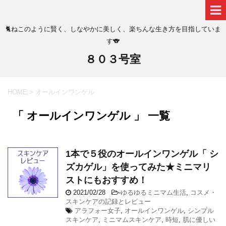
🐈ねこのように賢く、しなやかに美しく、楽ちんな生き方を目指していま
す🐨
８０３号室
HOME
>
オールインワンゲル
「 オールインワンゲル 」 一覧
1本で５役のオールインワンゲル「 シ
ズカゲル」を使ってみた★ミニマリ
ストにもおすすめ！
2021/02/28
-
ゆるゆるミニマム生活
,
コスメ・
スキンケアの記録とレビュー
アラフォー女子
,
オールインワンゲル
,
シンプル
スキンケア
,
ミニマムスキンケア
,
時短
,
肌に優しい