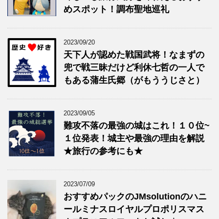
めスポット！調布聖地巡礼
2023/09/20
天下人が認めた戦国武将！なまずの
兜で戦三昧だけど利休七哲の一人で
もある蒲生氏郷（がもううじさと）
2023/09/05
難攻不落の最強の城はこれ！１０位~
１位発表！城主や最強の理由を解説
★旅行の参考にも★
2023/07/09
おすすめパックのJMsolutionのハニ
ールミナスロイヤルプロポリスマス