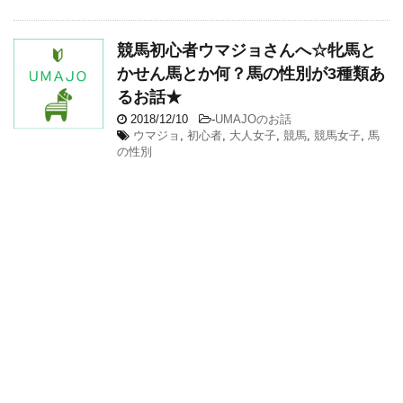
競馬初心者ウマジョさんへ☆牝馬と
かせん馬とか何？馬の性別が3種類あ
るお話★
2018/12/10
-
UMAJOのお話
ウマジョ
,
初心者
,
大人女子
,
競馬
,
競馬女子
,
馬
の性別