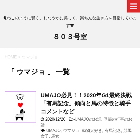
🐈ねこのように賢く、しなやかに美しく、楽ちんな生き方を目指していま
す🐨
８０３号室
HOME
>
ウマジョ
「 ウマジョ 」 一覧
UMAJO必見！！2020年G1最終決戦
「有馬記念」傾向と馬の特徴と騎手
コメントなど
2020/12/26
-
UMAJOのお話
,
季節の行事のお
話
UMAJO
,
ウマジョ
,
動物大好き
,
有馬記念
,
競馬
女子
,
馬女