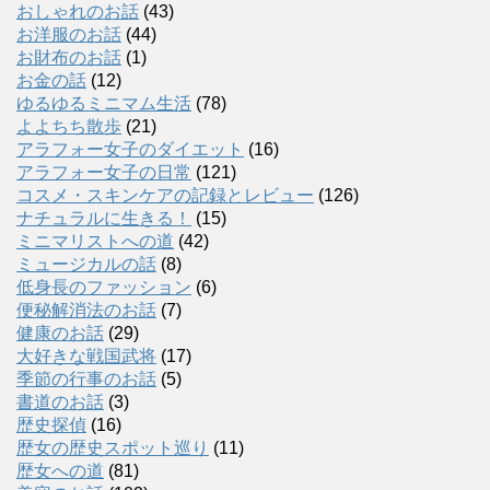
おしゃれのお話
(43)
お洋服のお話
(44)
お財布のお話
(1)
お金の話
(12)
ゆるゆるミニマム生活
(78)
よよちち散歩
(21)
アラフォー女子のダイエット
(16)
アラフォー女子の日常
(121)
コスメ・スキンケアの記録とレビュー
(126)
ナチュラルに生きる！
(15)
ミニマリストへの道
(42)
ミュージカルの話
(8)
低身長のファッション
(6)
便秘解消法のお話
(7)
健康のお話
(29)
大好きな戦国武将
(17)
季節の行事のお話
(5)
書道のお話
(3)
歴史探偵
(16)
歴女の歴史スポット巡り
(11)
歴女への道
(81)