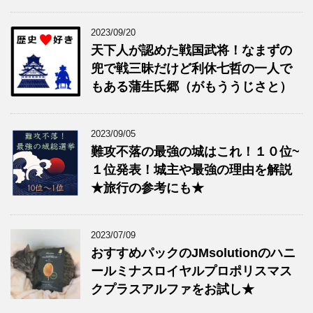
2023/09/20
天下人が認めた戦国武将！なまずの
兜で戦三昧だけど利休七哲の一人で
もある蒲生氏郷（がもううじさと）
2023/09/05
難攻不落の最強の城はこれ！１０位~
１位発表！城主や最強の理由を解説
★旅行の参考にも★
2023/07/09
おすすめパックのJMsolutionのハニ
ールミナスロイヤルプロポリスマス
クプラスアルファをお試し★