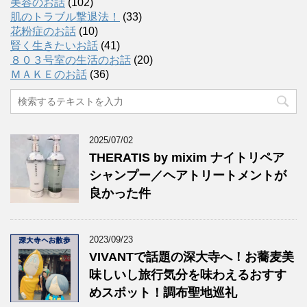
美容のお話
(102)
肌のトラブル撃退法！
(33)
花粉症のお話
(10)
賢く生きたいお話
(41)
８０３号室の生活のお話
(20)
ＭＡＫＥのお話
(36)
2025/07/02
THERATIS by mixim ナイトリペア
シャンプー／ヘアトリートメントが
良かった件
2023/09/23
VIVANTで話題の深大寺へ！お蕎麦美
味しいし旅行気分を味わえるおすす
めスポット！調布聖地巡礼