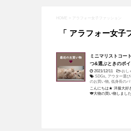
HOME
>
アラフォー女子ファッション
「 アラフォー女子
ミニマリストコー
つ&選ぶときのポ
2021/12/11
-
おし
SDGs
,
アウター選び
のお買い物
,
低身長のバ
こんにちは★ 洋服大好
🐨大物の買い物しました