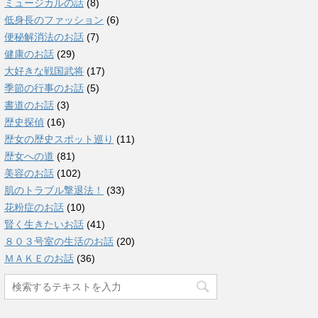
ミュージカルの話
(8)
低身長のファッション
(6)
便秘解消法のお話
(7)
健康のお話
(29)
大好きな戦国武将
(17)
季節の行事のお話
(5)
書道のお話
(3)
歴史探偵
(16)
歴女の歴史スポット巡り
(11)
歴女への道
(81)
美容のお話
(102)
肌のトラブル撃退法！
(33)
花粉症のお話
(10)
賢く生きたいお話
(41)
８０３号室の生活のお話
(20)
ＭＡＫＥのお話
(36)