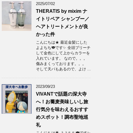
2025/07/02
THERATIS by mixim ナ
イトリペア シャンプー／
ヘアトリートメントが良
かった件
こんにちは★ 最近金髪にした
よよちち🐨です✨ 全頭ブリーチ
して金色にして上からカラーを
入れています。 なので。。。
傷みまくっております。。。
そして天パもあるので、よけ ...
2023/09/23
VIVANTで話題の深大寺
へ！お蕎麦美味しいし旅
行気分を味わえるおすす
めスポット！調布聖地巡
礼
こんにちは🌟 よよちち🐨です✨