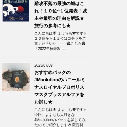
難攻不落の最強の城はこ
れ！１０位~１位発表！城
主や最強の理由を解説★
旅行の参考にも★
こんにちは🌟 よよちち🐨です✨
２０位から１１位はコチラをご
覧ください✨ ⇒ 🏯こちら🏯
「2022年秋難攻 ...
2023/07/09
おすすめパックの
JMsolutionのハニールミ
ナスロイヤルプロポリス
マスクプラスアルファを
お試し★
こんにちは🌟 よよちち🐨です✨
今回、よよちち大好きな
JMsolutionのパックを試してみ
たのでご紹介します🎶 限定発