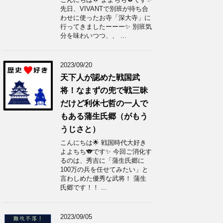
先日、VIVANTで別班が待ち合
わせに使ったお寺「深大寺」に
行ってきましたーーー✨ 別班気
分を味わいつつ、、 ...
2023/09/20
天下人が認めた戦国武
将！なまずの兜で戦三昧
だけど利休七哲の一人で
もある蒲生氏郷（がもう
うじさと）
こんにちは🌟 戦国時代大好き
よよちち🐨です✨ 今回ご消化す
るのは、秀吉に「蒲生氏郷に
100万の兵を任せてみたい」と
言わしめた優秀な武将！ 蒲生
氏郷です！！ ...
2023/09/05