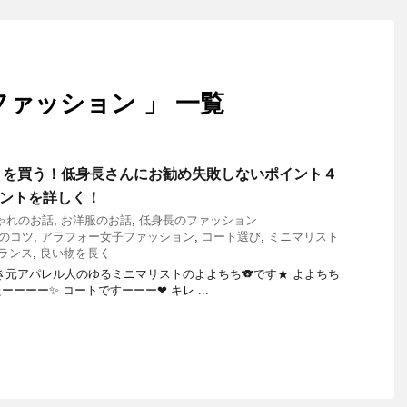
ファッション 」 一覧
トを買う！低身長さんにお勧め失敗しないポイント４
イントを詳しく！
ゃれのお話
,
お洋服のお話
,
低身長のファッション
のコツ
,
アラフォー女子ファッション
,
コート選び
,
ミニマリスト
ランス
,
良い物を長く
き元アパレル人のゆるミニマリストのよよちち🐨です★ よよちち
ーーーー✨ コートですーーー❤ キレ ...