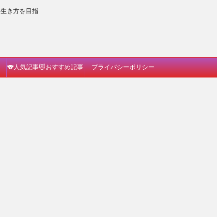
な生き方を目指
🐨人気記事😻おすすめ記事
プライバシーポリシー
🐗読んでみて🐈🎵