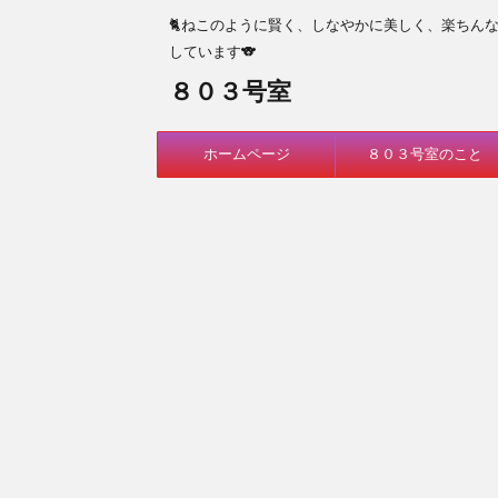
🐈ねこのように賢く、しなやかに美しく、楽ちん
しています🐨
８０３号室
ホームページ
８０３号室のこと