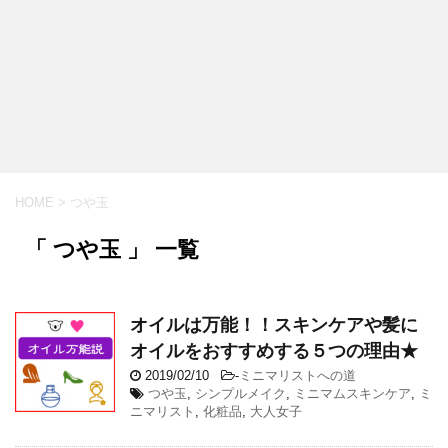
HOME
>
つや玉
「 つや玉 」 一覧
オイルは万能！！スキンケアや髪に
オイルをおすすめする５つの理由★
2019/02/10
-
ミニマリストへの道
つや玉
,
シンプルメイク
,
ミニマムスキンケア
,
ミ
ニマリスト
,
化粧品
,
大人女子