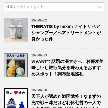
2025/07/02
THERATIS by mixim ナイトリペア
シャンプー／ヘアトリートメントが
良かった件
2023/09/23
VIVANTで話題の深大寺へ！お蕎麦美
味しいし旅行気分を味わえるおすす
めスポット！調布聖地巡礼
2023/09/20
天下人が認めた戦国武将！なまずの
兜で戦三昧だけど利休七哲の一人で