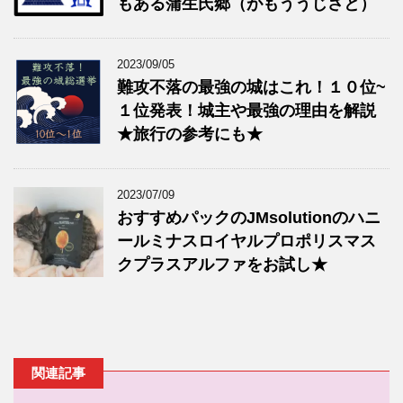
もある蒲生氏郷（がもううじさと）
2023/09/05
難攻不落の最強の城はこれ！１０位~
１位発表！城主や最強の理由を解説
★旅行の参考にも★
2023/07/09
おすすめパックのJMsolutionのハニ
ールミナスロイヤルプロポリスマス
クプラスアルファをお試し★
関連記事