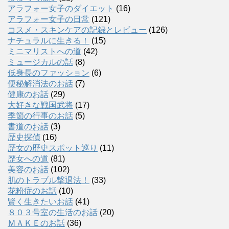
アラフォー女子のダイエット
(16)
アラフォー女子の日常
(121)
コスメ・スキンケアの記録とレビュー
(126)
ナチュラルに生きる！
(15)
ミニマリストへの道
(42)
ミュージカルの話
(8)
低身長のファッション
(6)
便秘解消法のお話
(7)
健康のお話
(29)
大好きな戦国武将
(17)
季節の行事のお話
(5)
書道のお話
(3)
歴史探偵
(16)
歴女の歴史スポット巡り
(11)
歴女への道
(81)
美容のお話
(102)
肌のトラブル撃退法！
(33)
花粉症のお話
(10)
賢く生きたいお話
(41)
８０３号室の生活のお話
(20)
ＭＡＫＥのお話
(36)