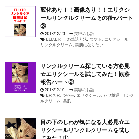
変化あり！！画像あり！！エリクシ
ールリンクルクリームその後♥パート
③
2018/12/29
-
美容のお話
ELIXER
,
しわ撃退方法
,
つや玉
,
エリクシール
,
リンクルクリーム
,
美肌になりたい
リンクルクリーム探している方必見
☆エリクシールを試してみた！観察
報告パート②
2018/12/01
-
美容のお話
ERIXIR
,
つや玉
,
エリクシール
,
シワ撃退
,
リンク
ルクリーム
,
美肌
目の下のしわが気になる人必見☆エ
リクシールリンクルクリームを試し
てみた！①