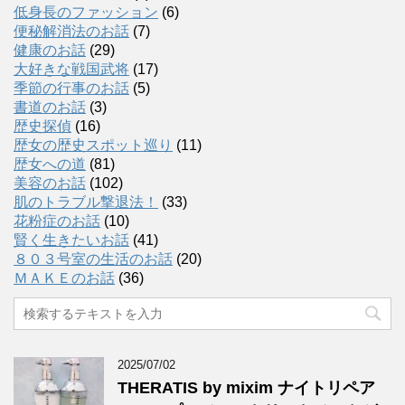
低身長のファッション
(6)
便秘解消法のお話
(7)
健康のお話
(29)
大好きな戦国武将
(17)
季節の行事のお話
(5)
書道のお話
(3)
歴史探偵
(16)
歴女の歴史スポット巡り
(11)
歴女への道
(81)
美容のお話
(102)
肌のトラブル撃退法！
(33)
花粉症のお話
(10)
賢く生きたいお話
(41)
８０３号室の生活のお話
(20)
ＭＡＫＥのお話
(36)
2025/07/02
THERATIS by mixim ナイトリペア