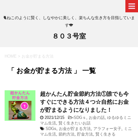
🐈ねこのように賢く、しなやかに美しく、楽ちんな生き方を目指していま
す🐨
８０３号室
HOME
>
お金が貯まる方法
「 お金が貯まる方法 」 一覧
超かんたん貯金節約方法①誰でも今
すぐにできる方法４つ☆自然にお金
が貯まるようになりました！
2021/12/15
-
SDGｓ
,
お金の話
,
ゆるゆるミニ
マム生活
,
賢く生きたいお話
SDGs
,
お金が貯まる方法
,
アラフォー女子
,
ミニ
マム生活
,
節約方法
,
貯金方法
,
賢く生きる