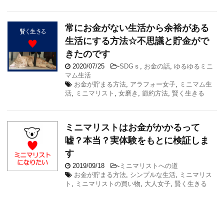
常にお金がない生活から余裕がある
生活にする方法☆不思議と貯金がで
きたのです
2020/07/25
-
SDGｓ
,
お金の話
,
ゆるゆるミニ
マム生活
お金が貯まる方法
,
アラフォー女子
,
ミニマム生
活
,
ミニマリスト
,
女磨き
,
節約方法
,
賢く生きる
ミニマリストはお金がかかるって
嘘？本当？実体験をもとに検証しま
す
2019/09/18
-
ミニマリストへの道
お金が貯まる方法
,
シンプルな生活
,
ミニマリス
ト
,
ミニマリストの買い物
,
大人女子
,
賢く生きる