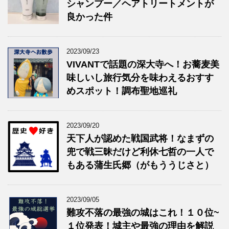
シャンプー／ヘアトリートメントが
良かった件
2023/09/23
VIVANTで話題の深大寺へ！お蕎麦美
味しいし旅行気分を味わえるおすす
めスポット！調布聖地巡礼
2023/09/20
天下人が認めた戦国武将！なまずの
兜で戦三昧だけど利休七哲の一人で
もある蒲生氏郷（がもううじさと）
2023/09/05
難攻不落の最強の城はこれ！１０位~
１位発表！城主や最強の理由を解説