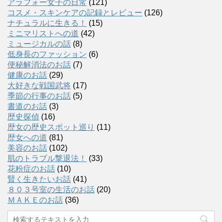
アラフォー女子の日常
(121)
コスメ・スキンケアの記録とレビュー
(126)
ナチュラルに生きる！
(15)
ミニマリストへの道
(42)
ミュージカルの話
(8)
低身長のファッション
(6)
便秘解消法のお話
(7)
健康のお話
(29)
大好きな戦国武将
(17)
季節の行事のお話
(5)
書道のお話
(3)
歴史探偵
(16)
歴女の歴史スポット巡り
(11)
歴女への道
(81)
美容のお話
(102)
肌のトラブル撃退法！
(33)
花粉症のお話
(10)
賢く生きたいお話
(41)
８０３号室の生活のお話
(20)
ＭＡＫＥのお話
(36)