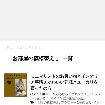
HOME
>
お部屋の模様替え
「 お部屋の模様替え 」 一覧
ミニマリストのお買い物とインテリ
ア事情★かわいい花瓶とユーカリを
買ったの☆
2019/10/28
-
ゆるゆるミニマム生活
,
ナチュラ
ルに生きる！
,
８０３号室の生活のお話
お部屋の模様替え
,
アラフォー女子の日常
,
イン