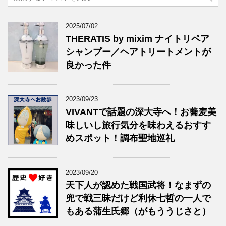
2025/07/02
THERATIS by mixim ナイトリペア
シャンプー／ヘアトリートメントが
良かった件
2023/09/23
VIVANTで話題の深大寺へ！お蕎麦美
味しいし旅行気分を味わえるおすす
めスポット！調布聖地巡礼
2023/09/20
天下人が認めた戦国武将！なまずの
兜で戦三昧だけど利休七哲の一人で
もある蒲生氏郷（がもううじさと）