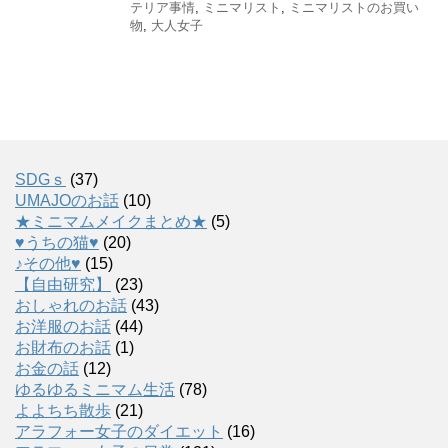
テリア事情
,
ミニマリスト
,
ミニマリストのお買い
物
,
大人女子
SDGｓ
(37)
UMAJOのお話
(10)
★ミニマムメイクまとめ★
(5)
♥うちの猫♥
(20)
♪その他♥
(15)
【自由研究】
(23)
おしゃれのお話
(43)
お洋服のお話
(44)
お財布のお話
(1)
お金の話
(12)
ゆるゆるミニマム生活
(78)
よよちち散歩
(21)
アラフォー女子のダイエット
(16)