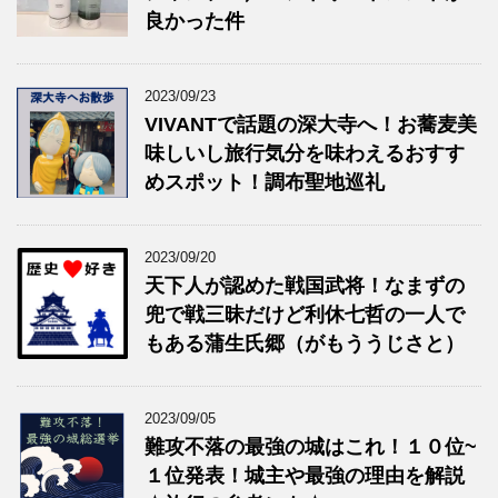
良かった件
2023/09/23
VIVANTで話題の深大寺へ！お蕎麦美
味しいし旅行気分を味わえるおすす
めスポット！調布聖地巡礼
2023/09/20
天下人が認めた戦国武将！なまずの
兜で戦三昧だけど利休七哲の一人で
もある蒲生氏郷（がもううじさと）
2023/09/05
難攻不落の最強の城はこれ！１０位~
１位発表！城主や最強の理由を解説