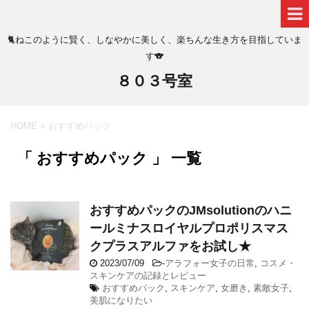
🐈ねこのように賢く、しなやかに美しく、楽ちんな生き方を目指していま
す🐨
８０３号室
HOME
>
おすすめパック
「 おすすめパック 」 一覧
おすすめパックのJMsolutionのハニ
ールミナスロイヤルプロポリスマス
クプラスアルファをお試し★
2023/07/09
-
アラフォー女子の日常
,
コスメ・
スキンケアの記録とレビュー
おすすめパック
,
スキンケア
,
女磨き
,
素敵女子
,
美肌になりたい