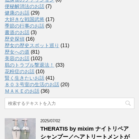
便秘解消法のお話
(7)
健康のお話
(29)
大好きな戦国武将
(17)
季節の行事のお話
(5)
書道のお話
(3)
歴史探偵
(16)
歴女の歴史スポット巡り
(11)
歴女への道
(81)
美容のお話
(102)
肌のトラブル撃退法！
(33)
花粉症のお話
(10)
賢く生きたいお話
(41)
８０３号室の生活のお話
(20)
ＭＡＫＥのお話
(36)
2025/07/02
THERATIS by mixim ナイトリペア
シャンプー／ヘアトリートメントが