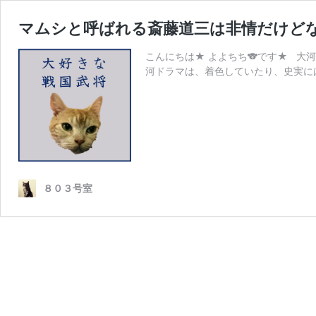
マムシと呼ばれる斎藤道三は非情だけど
こんにちは★ よよちち🐨です★ 大
河ドラマは、着色していたり、史実に
８０３号室