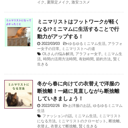
イク
,
夏限定メイク
,
激安コスメ
ミニマリストはフットワークが軽く
なる!?ミニマムに生活することで行
動力がアップする！
2022/03/03
-
ゆるゆるミニマム生活
,
アラフォ
ー女子の日常
,
ミニマリストへの道
OLさんの悩み解消
,
アラフォー女子
,
ミニマム生
活
,
時間の活用方法時間
,
有効時間
,
節約方法
,
賢く
生きる
冬から春に向けての衣替えで洋服の
断捨離！一緒に見直しながら断捨離
していきましょう！
2022/02/26
-
お洋服のお話
,
ゆるゆるミニマム
生活
ファッションの話
,
ミニマム生活
,
ミニマリスト
になる方法
,
ミニマリストのクローゼット
,
断捨離
,
衣替え
,
衣替えで断捨離
,
賢く生きる