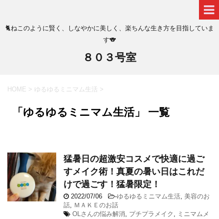
🐈ねこのように賢く、しなやかに美しく、楽ちんな生き方を目指していま
す🐨
８０３号室
HOME
>
ゆるゆるミニマム生活
>
「ゆるゆるミニマム生活」 一覧
猛暑日の超激安コスメで快適に過ご
すメイク術！真夏の暑い日はこれだ
けで過ごす！猛暑限定！
2022/07/06
-
ゆるゆるミニマム生活
,
美容のお
話
,
ＭＡＫＥのお話
OLさんの悩み解消
,
プチプラメイク
,
ミニマムメ