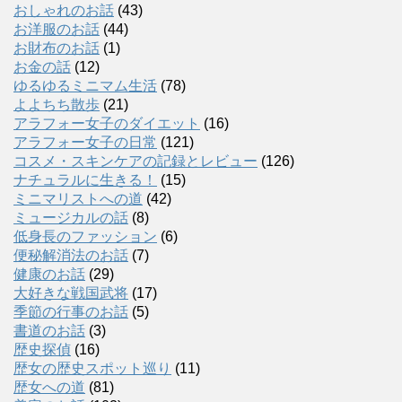
おしゃれのお話
(43)
お洋服のお話
(44)
お財布のお話
(1)
お金の話
(12)
ゆるゆるミニマム生活
(78)
よよちち散歩
(21)
アラフォー女子のダイエット
(16)
アラフォー女子の日常
(121)
コスメ・スキンケアの記録とレビュー
(126)
ナチュラルに生きる！
(15)
ミニマリストへの道
(42)
ミュージカルの話
(8)
低身長のファッション
(6)
便秘解消法のお話
(7)
健康のお話
(29)
大好きな戦国武将
(17)
季節の行事のお話
(5)
書道のお話
(3)
歴史探偵
(16)
歴女の歴史スポット巡り
(11)
歴女への道
(81)