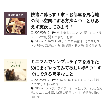
快適に暮らす！家・お部屋を居心地
の良い空間にする方法４つ！とりあ
えず実践してみよう！
2022/02/19
-
ゆるゆるミニマム生活
,
ミニマリ
ストへの道
,
賢く生きたいお話
SDGs
,
STAYHOME
,
ミニマム生活
,
ミニマリス
ト
,
快適な部屋にする
,
断捨離する方法
,
賢く生きる
ミニマムでシンプルライフを送るた
めにまずやってみて欲しい事5つ！す
ぐにできる簡単なこと
2022/02/10
-
SDGｓ
,
ゆるゆるミニマム生活
,
ミニマリストへの道
SDGs
,
シンプルライフ
,
ミニマにリストになる方
法
,
ミニマム生活
,
快適な部屋にする
,
断捨離
,
物を
減らす