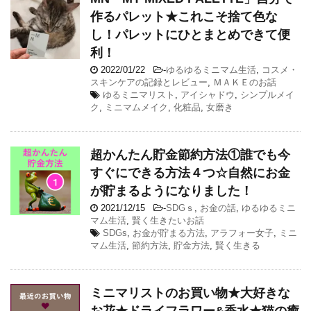
作るパレット★これこそ捨て色な
し！パレットにひとまとめできて便
利！
2022/01/22
-
ゆるゆるミニマム生活
,
コスメ・
スキンケアの記録とレビュー
,
ＭＡＫＥのお話
ゆるミニマリスト
,
アイシャドウ
,
シンプルメイ
ク
,
ミニマムメイク
,
化粧品
,
女磨き
超かんたん貯金節約方法①誰でも今
すぐにできる方法４つ☆自然にお金
が貯まるようになりました！
2021/12/15
-
SDGｓ
,
お金の話
,
ゆるゆるミニ
マム生活
,
賢く生きたいお話
SDGs
,
お金が貯まる方法
,
アラフォー女子
,
ミニ
マム生活
,
節約方法
,
貯金方法
,
賢く生きる
ミニマリストのお買い物★大好きな
お花★ドライフラワー&香水★猫の癒