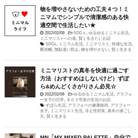
物を増やさないための工夫４つ！ミ
ニマムでシンプルで清潔感のある快
適空間で生活したい★
2022/02/09
-
SDGｓ
,
ゆるゆるミニマム生活
,
ミニマリストへの道
,
賢く生きたいお話
SDGs
,
ミニマム生活
,
ミニマリスト
,
快適な生活
,
断捨離
,
無駄遣い防止
,
物を増やさない
,
賢く生きる
ミニマリストの真冬を快適に過ごす
方法（おすすめはしないけど）ずぼ
ら&めんどくさがりさん必見☆
2022/02/08
-
ゆるゆるミニマム生活
,
アラフォ
ー女子の日常
,
８０３号室の生活のお話
ずぼら生活
,
アラフォーの健康維持
,
アラフォー
女子
,
ミニマリスト生活
,
冷え性対策
,
真冬の過ごし
方
,
賢く生きる
MN「MY MIXED PALETTE」自分で