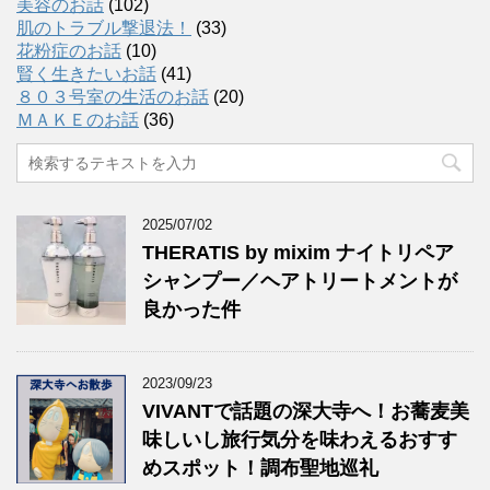
美容のお話
(102)
肌のトラブル撃退法！
(33)
花粉症のお話
(10)
賢く生きたいお話
(41)
８０３号室の生活のお話
(20)
ＭＡＫＥのお話
(36)
2025/07/02
THERATIS by mixim ナイトリペア
シャンプー／ヘアトリートメントが
良かった件
2023/09/23
VIVANTで話題の深大寺へ！お蕎麦美
味しいし旅行気分を味わえるおすす
めスポット！調布聖地巡礼