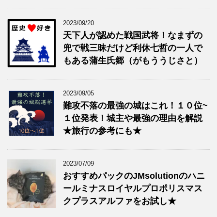
2023/09/20
天下人が認めた戦国武将！なまずの
兜で戦三昧だけど利休七哲の一人で
もある蒲生氏郷（がもううじさと）
2023/09/05
難攻不落の最強の城はこれ！１０位~
１位発表！城主や最強の理由を解説
★旅行の参考にも★
2023/07/09
おすすめパックのJMsolutionのハニ
ールミナスロイヤルプロポリスマス
クプラスアルファをお試し★