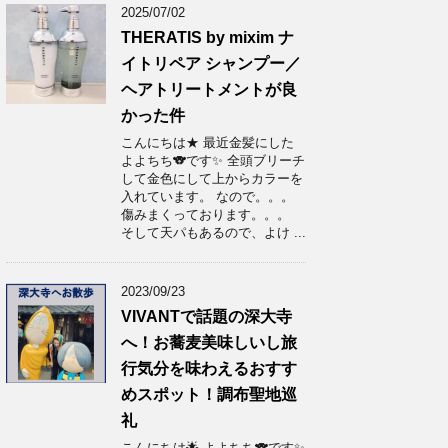
2025/07/02
THERATIS by mixim ナ
イトリペア シャンプー／
ヘアトリートメントが良
かった件
こんにちは★ 最近金髪にした
よよちち🐨です✨ 全頭ブリーチ
して金色にして上からカラーを
入れています。 なので。。。
傷みまくっております。。。
そして天パもあるので、よけ ...
2023/09/23
VIVANTで話題の深大寺
へ！お蕎麦美味しいし旅
行気分を味わえるおすす
めスポット！調布聖地巡
礼
こんにちは🌟 よよちち🐨です✨