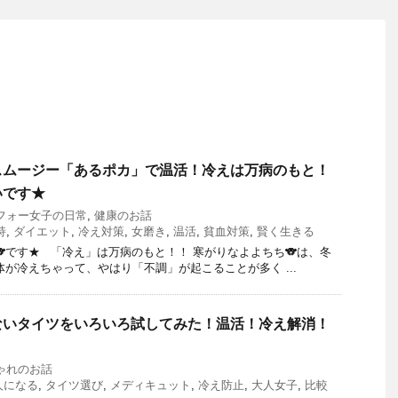
スムージー「あるポカ」で温活！冷えは万病のもと！
いです★
フォー女子の日常
,
健康のお話
持
,
ダイエット
,
冷え対策
,
女磨き
,
温活
,
貧血対策
,
賢く生きる
🐨です★ 「冷え」は万病のもと！！ 寒がりなよよちち🐨は、冬
体が冷えちゃって、やはり「不調」が起こることが多く ...
ないタイツをいろいろ試してみた！温活！冷え解消！
ゃれのお話
人になる
,
タイツ選び
,
メディキュット
,
冷え防止
,
大人女子
,
比較