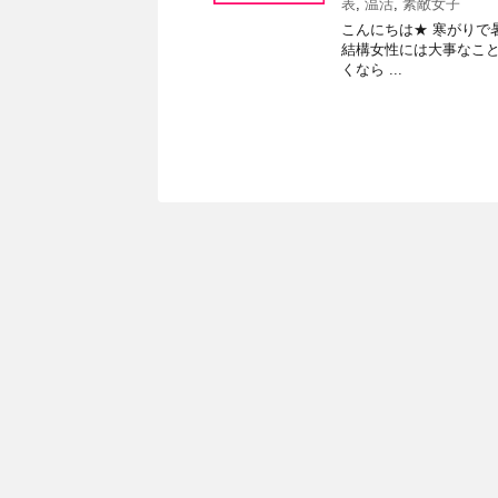
表
,
温活
,
素敵女子
こんにちは★ 寒がりで
結構女性には大事なこと
くなら ...