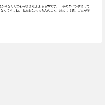
暑がりなただのわがままなよよちち🐨です。 冬のタイツ事情って
なんですよね。 見た目はもちろんのこと、締めつけ感、ゴムが痒