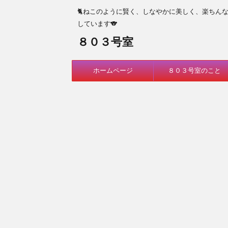
🐈ねこのように賢く、しなやかに美しく、楽ちん
しています🐨
８０３号室
ホームページ
８０３号室のこと