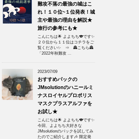
難攻不落の最強の城はこ
れ！１０位~１位発表！城
主や最強の理由を解説★
旅行の参考にも★
こんにちは🌟 よよちち🐨です✨
２０位から１１位はコチラをご
覧ください✨ ⇒ 🏯こちら🏯
「2022年秋難攻 ...
2023/07/09
おすすめパックの
JMsolutionのハニールミ
ナスロイヤルプロポリス
マスクプラスアルファを
お試し★
こんにちは🌟 よよちち🐨です✨
今回、よよちち大好きな
JMsolutionのパックを試してみ
たのでご紹介します🎶 限定発