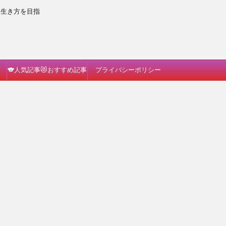
な生き方を目指
🐨人気記事😻おすすめ記事
プライバシーポリシー
🐗読んでみて🐈🎵