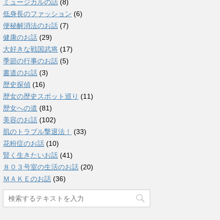
ミュージカルの話
(8)
低身長のファッション
(6)
便秘解消法のお話
(7)
健康のお話
(29)
大好きな戦国武将
(17)
季節の行事のお話
(5)
書道のお話
(3)
歴史探偵
(16)
歴女の歴史スポット巡り
(11)
歴女への道
(81)
美容のお話
(102)
肌のトラブル撃退法！
(33)
花粉症のお話
(10)
賢く生きたいお話
(41)
８０３号室の生活のお話
(20)
ＭＡＫＥのお話
(36)