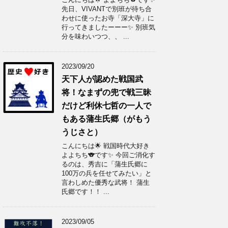
先日、VIVANTで別班が待ち合
わせに使ったお寺「深大寺」に
行ってきましたーーー✨ 別班気
分を味わいつつ、、 ...
2023/09/20
天下人が認めた戦国武
将！なまずの兜で戦三昧
だけど利休七哲の一人で
もある蒲生氏郷（がもう
うじさと）
こんにちは🌟 戦国時代大好き
よよちち🐨です✨ 今回ご消化す
るのは、秀吉に「蒲生氏郷に
100万の兵を任せてみたい」と
言わしめた優秀な武将！ 蒲生
氏郷です！！ ...
2023/09/05