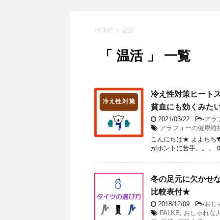
HOME
>
温活
「 温活 」 一覧
冷え性対策ヒート
貧血にも効くみた
2021/03/22
-
アラ
アラフォーの健康維
こんにちは★ よよちち
がホントに苦手。。。 
冬の足元に欠かせ
比較表付★
2018/12/09
-
おし
FALKE
,
おしゃれな