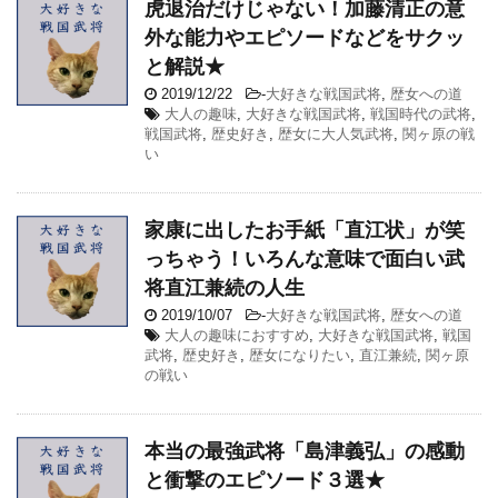
虎退治だけじゃない！加藤清正の意
外な能力やエピソードなどをサクッ
と解説★
2019/12/22
-
大好きな戦国武将
,
歴女への道
大人の趣味
,
大好きな戦国武将
,
戦国時代の武将
,
戦国武将
,
歴史好き
,
歴女に大人気武将
,
関ヶ原の戦
い
家康に出したお手紙「直江状」が笑
っちゃう！いろんな意味で面白い武
将直江兼続の人生
2019/10/07
-
大好きな戦国武将
,
歴女への道
大人の趣味におすすめ
,
大好きな戦国武将
,
戦国
武将
,
歴史好き
,
歴女になりたい
,
直江兼続
,
関ヶ原
の戦い
本当の最強武将「島津義弘」の感動
と衝撃のエピソード３選★