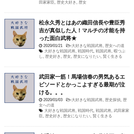
田家家臣
,
歴史大好き
,
歴女
松永久秀とはあの織田信長や豊臣秀
吉が真似した人！マルチの才能を持
った面白武将★
2020/01/21
-
大好きな戦国武将
,
歴女への道
大好きな戦国武将
,
戦国時代
,
戦国武将
,
暇つぶ
し
,
歴史好き
,
歴女
,
歴女になりたい
,
賢く生きる
武田家一筋！馬場信春の男気あるエ
ピソードとかっこよすぎる最期が泣
ける。。。
2020/01/03
-
大好きな戦国武将
,
歴史探偵
,
歴
女への道
大好きな戦国武将
,
戦国時代
,
戦国武将
,
武田家家
臣
,
歴史好き
,
歴女になりたい
,
賢く生きる