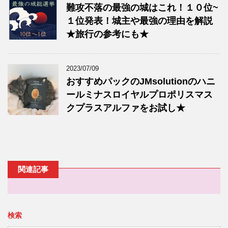
難攻不落の最強の城はこれ！１０位~
１位発表！城主や最強の理由を解説
★旅行の参考にも★
2023/07/09
おすすめパックのJMsolutionのハニ
ールミナスロイヤルプロポリスマス
クプラスアルファをお試し★
関連記事
検索