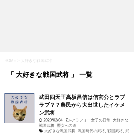
HOME
>
大好きな戦国武将
「 大好きな戦国武将 」 一覧
武田四天王高坂昌信は信玄公とラブ
ラブ？？農民から大出世したイケメ
ン武将
2020/02/04
-
アラフォー女子の日常
,
大好きな
戦国武将
,
歴女への道
大好きな戦国武将
,
戦国時代の武将
,
戦国武将
,
武