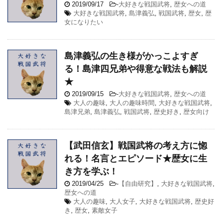
2019/09/17
-
大好きな戦国武将
,
歴女への道
大好きな戦国武将
,
島津義弘
,
戦国武将
,
歴女
,
歴
女になりたい
島津義弘の生き様がかっこよすぎ
る！島津四兄弟や得意な戦法も解説
★
2019/09/15
-
大好きな戦国武将
,
歴女への道
大人の趣味
,
大人の趣味時間
,
大好きな戦国武将
,
島津兄弟
,
島津義弘
,
戦国武将
,
歴史好き
,
歴女向け
【武田信玄】戦国武将の考え方に惚
れる！名言とエピソード★歴女に生
き方を学ぶ！
2019/04/25
-
【自由研究】
,
大好きな戦国武将
,
歴女への道
大人の趣味
,
大人女子
,
大好きな戦国武将
,
歴史好
き
,
歴女
,
素敵女子