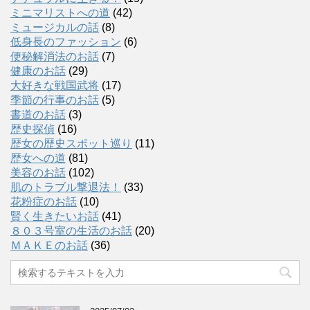
ミニマリストへの道
(42)
ミュージカルの話
(8)
低身長のファッション
(6)
便秘解消法のお話
(7)
健康のお話
(29)
大好きな戦国武将
(17)
季節の行事のお話
(5)
書道のお話
(3)
歴史探偵
(16)
歴女の歴史スポット巡り
(11)
歴女への道
(81)
美容のお話
(102)
肌のトラブル撃退法！
(33)
花粉症のお話
(10)
賢く生きたいお話
(41)
８０３号室の生活のお話
(20)
ＭＡＫＥのお話
(36)