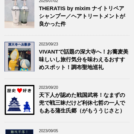
2025/07/02
THERATIS by mixim ナイトリペア
シャンプー／ヘアトリートメントが
良かった件
2023/09/23
VIVANTで話題の深大寺へ！お蕎麦美
味しいし旅行気分を味わえるおすす
めスポット！調布聖地巡礼
2023/09/20
天下人が認めた戦国武将！なまずの
兜で戦三昧だけど利休七哲の一人で
もある蒲生氏郷（がもううじさと）
2023/09/05