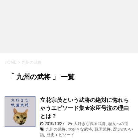
HOME
>
九州の武将
「 九州の武将 」 一覧
立花宗茂という武将の絶対に惚れち
ゃうエピソード集★家臣号泣の理由
とは？
2019/10/27
-
大好きな戦国武将
,
歴女への道
九州の武将
,
大好きな武将
,
戦国武将
,
歴史のいい
話
,
歴史エピソード