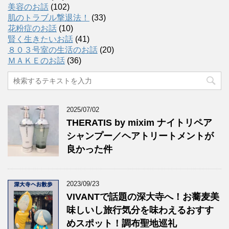
美容のお話
(102)
肌のトラブル撃退法！
(33)
花粉症のお話
(10)
賢く生きたいお話
(41)
８０３号室の生活のお話
(20)
ＭＡＫＥのお話
(36)
2025/07/02
THERATIS by mixim ナイトリペア
シャンプー／ヘアトリートメントが
良かった件
2023/09/23
VIVANTで話題の深大寺へ！お蕎麦美
味しいし旅行気分を味わえるおすす
めスポット！調布聖地巡礼