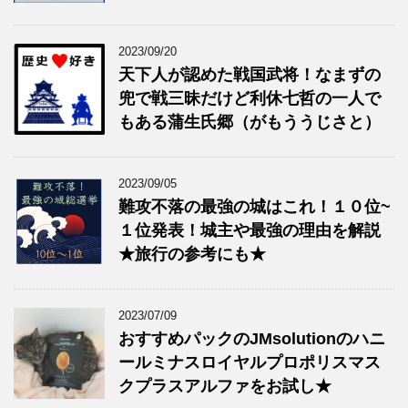
2023/09/20
天下人が認めた戦国武将！なまずの
兜で戦三昧だけど利休七哲の一人で
もある蒲生氏郷（がもううじさと）
2023/09/05
難攻不落の最強の城はこれ！１０位~
１位発表！城主や最強の理由を解説
★旅行の参考にも★
2023/07/09
おすすめパックのJMsolutionのハニ
ールミナスロイヤルプロポリスマス
クプラスアルファをお試し★