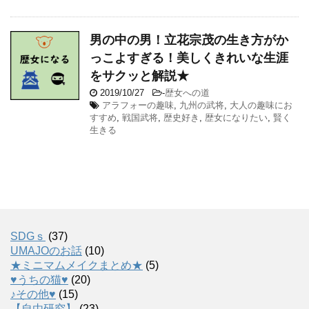
男の中の男！立花宗茂の生き方がか
っこよすぎる！美しくきれいな生涯
をサクッと解説★
2019/10/27
-
歴女への道
アラフォーの趣味
,
九州の武将
,
大人の趣味にお
すすめ
,
戦国武将
,
歴史好き
,
歴女になりたい
,
賢く
生きる
SDGｓ
(37)
UMAJOのお話
(10)
★ミニマムメイクまとめ★
(5)
♥うちの猫♥
(20)
♪その他♥
(15)
【自由研究】
(23)