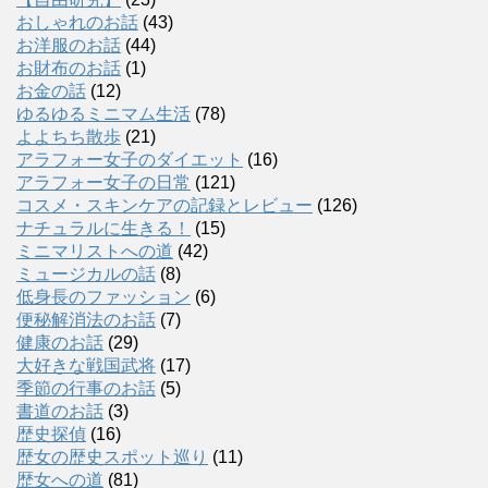
おしゃれのお話
(43)
お洋服のお話
(44)
お財布のお話
(1)
お金の話
(12)
ゆるゆるミニマム生活
(78)
よよちち散歩
(21)
アラフォー女子のダイエット
(16)
アラフォー女子の日常
(121)
コスメ・スキンケアの記録とレビュー
(126)
ナチュラルに生きる！
(15)
ミニマリストへの道
(42)
ミュージカルの話
(8)
低身長のファッション
(6)
便秘解消法のお話
(7)
健康のお話
(29)
大好きな戦国武将
(17)
季節の行事のお話
(5)
書道のお話
(3)
歴史探偵
(16)
歴女の歴史スポット巡り
(11)
歴女への道
(81)